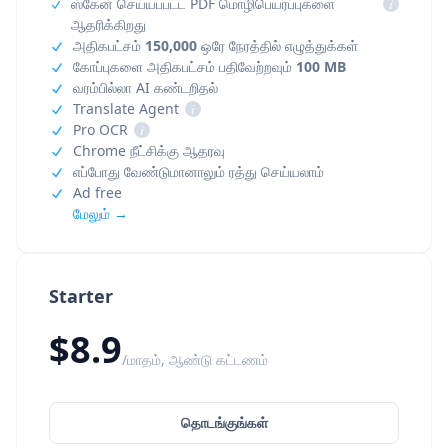
ஸ்கேன் செய்யப்பட்ட PDF மொழிபெயர்ப்புகளை
i
ஆதரிக்கிறது
அதிகபட்சம்
150,000
ஒரே நேரத்தில் எழுத்துக்கள்
கோப்புகளை அதிகபட்சம் பதிவேற்றவும்
100 MB
வரம்பில்லா AI கண்டறிதல்
Translate Agent
i
Pro OCR
i
Chrome நீட்சிக்கு ஆதரவு
எப்போது வேண்டுமானாலும் ரத்து செய்யலாம்
Ad free
மேலும் →
Starter
$8.9
/மாதம், ஆண்டு கட்டணம்
தொடங்குங்கள்