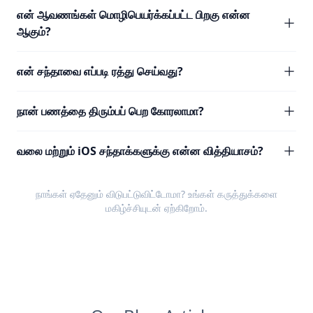
என் ஆவணங்கள் மொழிபெயர்க்கப்பட்ட பிறகு என்ன
ஆகும்?
என் சந்தாவை எப்படி ரத்து செய்வது?
நான் பணத்தை திரும்பப் பெற கோரலாமா?
வலை மற்றும் iOS சந்தாக்களுக்கு என்ன வித்தியாசம்?
நாங்கள் ஏதேனும் விடுபட்டுவிட்டோமா? உங்கள்
கருத்துக்களை
மகிழ்ச்சியுடன் ஏற்கிறோம்.