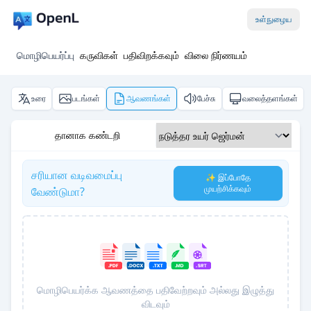
உள்நுழைய
மொழிபெயர்ப்பு
கருவிகள்
பதிவிறக்கவும்
விலை நிர்ணயம்
உரை
படங்கள்
ஆவணங்கள்
பேச்சு
வலைத்தளங்கள்
தானாக கண்டறி
சரியான வடிவமைப்பு
✨ இப்போதே
முயற்சிக்கவும்
வேண்டுமா?
மொழிபெயர்க்க ஆவணத்தை பதிவேற்றவும் அல்லது இழுத்து
விடவும்