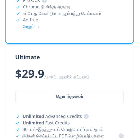
Pro OCR
i
Chrome நீட்சிக்கு ஆதரவு
எப்போது வேண்டுமானாலும் ரத்து செய்யலாம்
Ad free
மேலும் →
Ultimate
$29.9
/மாதம், ஆண்டு கட்டணம்
தொடங்குங்கள்
Unlimited
Advanced Credits
i
Unlimited
Fast Credits
30 படம்-இருந்து-படம் மொழிபெயர்ப்புகள்/நாள்
ஸ்கேன் செய்யப்பட்ட PDF மொழிபெயர்ப்புகளை
i