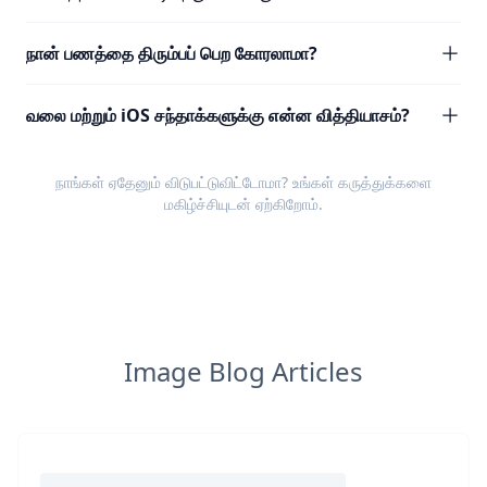
நான் பணத்தை திரும்பப் பெற கோரலாமா?
வலை மற்றும் iOS சந்தாக்களுக்கு என்ன வித்தியாசம்?
நாங்கள் ஏதேனும் விடுபட்டுவிட்டோமா? உங்கள்
கருத்துக்களை
மகிழ்ச்சியுடன் ஏற்கிறோம்.
Image Blog Articles