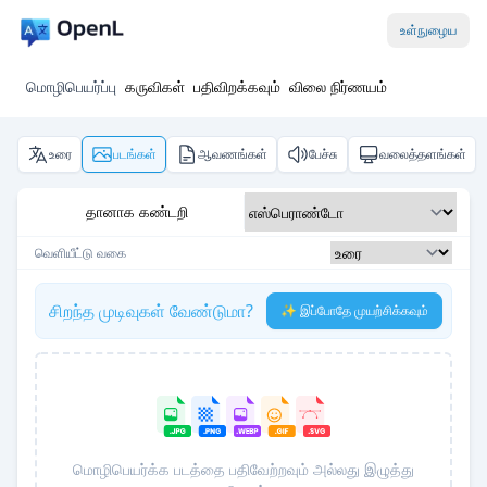
உள்நுழைய
மொழிபெயர்ப்பு
கருவிகள்
பதிவிறக்கவும்
விலை நிர்ணயம்
உரை
படங்கள்
ஆவணங்கள்
பேச்சு
வலைத்தளங்கள்
தானாக கண்டறி
வெளியீட்டு வகை
சிறந்த முடிவுகள் வேண்டுமா?
✨ இப்போதே முயற்சிக்கவும்
மொழிபெயர்க்க படத்தை பதிவேற்றவும் அல்லது இழுத்து