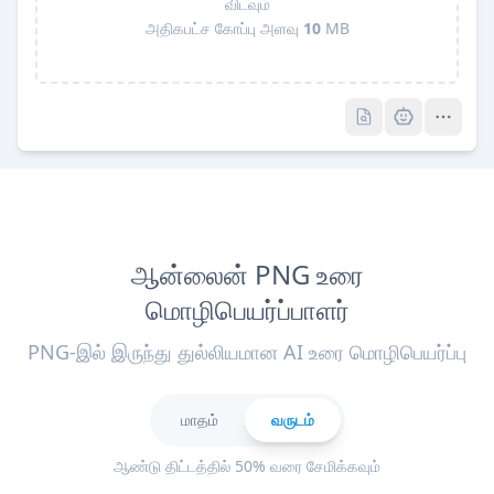
விடவும்
அதிகபட்ச கோப்பு அளவு
10
MB
Pro
Pro
ஆன்லைன் PNG உரை
மொழிபெயர்ப்பாளர்
PNG-இல் இருந்து துல்லியமான AI உரை மொழிபெயர்ப்பு
மாதம்
வருடம்
ஆண்டு திட்டத்தில் 50% வரை சேமிக்கவும்