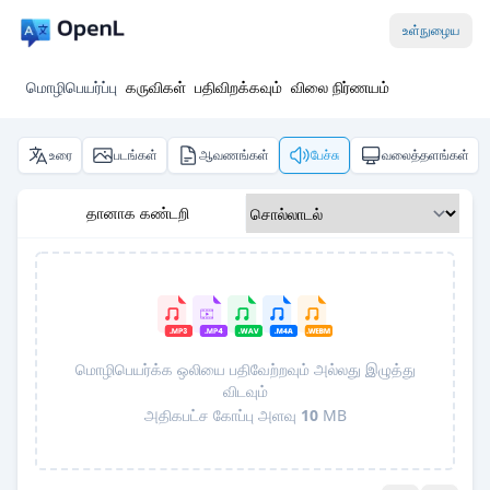
உள்நுழைய
மொழிபெயர்ப்பு
கருவிகள்
பதிவிறக்கவும்
விலை நிர்ணயம்
உரை
படங்கள்
ஆவணங்கள்
பேச்சு
வலைத்தளங்கள்
தானாக கண்டறி
மொழிபெயர்க்க ஒலியை பதிவேற்றவும் அல்லது இழுத்து
விடவும்
அதிகபட்ச கோப்பு அளவு
10
MB
Pro