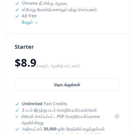
Chrome நீட்சிக்கு ஆதரவு
எப்போது வேண்டுமானாலும் ரத்து செய்யலாம்
Ad free
மேலும் →
Starter
$8.9
/மாதம், ஆண்டு கட்டணம்
தொடங்குங்கள்
Unlimited
Fast Credits
3 படம்-இருந்து-படம் மொழிபெயர்ப்புகள்/நாள்
ஸ்கேன் செய்யப்பட்ட PDF மொழிபெயர்ப்புகளை
i
ஆதரிக்கிறது
அதிகபட்சம்
30,000
ஒரே நேரத்தில் எழுத்துக்கள்