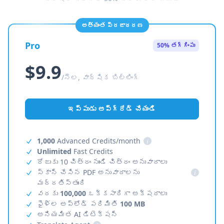
అత్యంత ప్రజాదరణ
Pro
50% తగ్గింపు
$9.9
/నెల, వార్షిక బిల్లింగ్
ఇప్పుడు అప్‌గ్రేడ్ చేయండి
1,000
Advanced Credits/month
i
Unlimited
Fast Credits
రోజుకు 10 చిత్రం నుండి చిత్రం అనువాదాలు
స్కాన్ చేసిన PDF అనువాదాలను
i
మద్దతిస్తుంది
వరకు
100,000
ఒక్కసారిగా అక్షరాలు
ఫైళ్ల అప్‌లోడ్ పరిమితి
100 MB
అనియమిత AI డిటెక్షన్