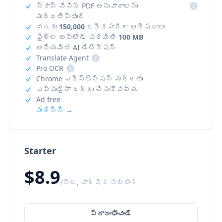
స్కాన్ చేసిన PDF అనువాదాలను
i
మద్దతిస్తుంది
వరకు
150,000
ఒక్కసారిగా అక్షరాలు
ఫైళ్ల అప్‌లోడ్ పరిమితి
100 MB
అనియమిత AI డిటెక్షన్
Translate Agent
i
Pro OCR
i
Chrome ఎక్స్‌టెన్షన్ మద్దతు
ఎప్పుడైనా రద్దు చేసుకోవచ్చు
Ad free
మరిన్ని →
Starter
$8.9
/నెల, వార్షిక బిల్లింగ్
ప్రారంభించండి