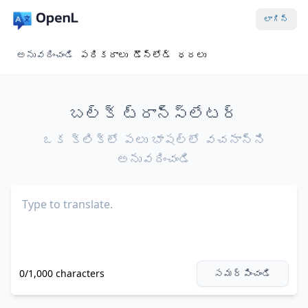
లాగిన్
అనువదించండి
పరికరాలు
డౌన్‌లోడ్
ధరలు
బల్క్ ట్రాన్స్‌లేటర్
ఒక క్లిక్‌లో పలు భాషల్లో వచనాన్ని
అనువదించండి
0/1,000 characters
సమర్పించండి