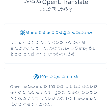
ఎందుకు OpenL Translate
ఎంచుకోవాలి?
AI ఆధారిత ఖచ్చితమైన అనువాదాలు
సహజంగా చదివే సందర్భాన్ని గుర్తించే AI
అనువాదాలను పొందండి. సంభాషణలు, పత్రాలు, నిజ
జీవిత వినియోగానికి రూపొందించబడింది.
100+ భాషల మద్దతు
OpenL అనువాదాలతో 100 కంటే ఎక్కువ భాషల్లో,
ఇంగ్లీష్ నుండి అరబిక్, చైనీస్, ఫ్రెంచ్, స్పానిష్
మరియు మరెన్నో భాషల్లో సాంస్కృతిక అంతరాలను
సులభంగా అధిగమించండి.