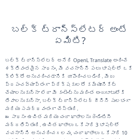
బల్క్ ట్రాన్స్‌లేటర్ అంటే
ఏమిటి?
బల్క్ ట్రాన్స్‌లేటర్ అనేది OpenL Translate అందించే
శక్తివంతమైన సాధనం, మీ వచనాన్ని పలు భాషల్లో ఒకే
క్లిక్‌తో అనువదించడానికి రూపొందించబడింది. మీరు
ప్రపంచవ్యాప్తంగా ప్రేక్షకులతో కమ్యూనికేట్
చేయాలనుకున్నా లేదా మీ కంటెంట్‌ను మరింత అందుబాటులోకి
తేవాలనుకున్నా, బల్క్ ట్రాన్స్‌లేటర్ దీనిని సులభంగా
మరియు సమర్థవంతంగా చేస్తుంది.
ఈ సాధనం ఉచిత మరియు చందా ఖాతాలను రెండింటినీ
మద్దతిస్తుంది. ఉచిత ఖాతాలు ఒకేసారి 3 భాషల్లో
వచనాన్ని అనువదించగలవు, చందా ఖాతాలు ఒకేసారి 10