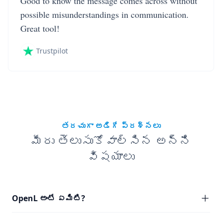
Good to know the message comes across without
possible misunderstandings in communication.
Great tool!
Trustpilot
తరచుగా అడిగే ప్రశ్నలు
మీరు తెలుసుకోవాల్సిన అన్ని
విషయాలు
OpenL అంటే ఏమిటి?