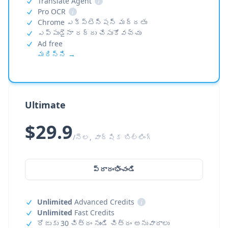
Translate Agent
i
Pro OCR
i
Chrome ఎక్స్‌టెన్షన్ మద్దతు
ఎప్పుడైనా రద్దు చేసుకోవచ్చు
Ad free
మరిన్ని →
Ultimate
$29.9
/నెల, వార్షిక బిల్లింగ్
ప్రారంభించండి
Unlimited
Advanced Credits
i
Unlimited
Fast Credits
రోజుకు 30 చిత్రం నుండి చిత్రం అనువాదాలు