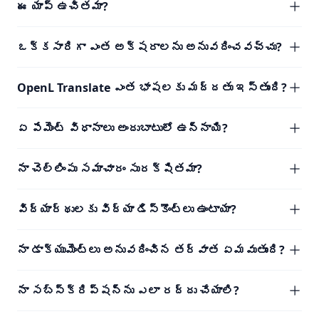
ఈ యాప్ ఉచితమా?
ఒక్కసారిగా ఎంత అక్షరాలను అనువదించవచ్చు?
OpenL Translate ఎంత భాషలకు మద్దతు ఇస్తుంది?
ఏ పేమెంట్ విధానాలు అందుబాటులో ఉన్నాయి?
నా చెల్లింపు సమాచారం సురక్షితమా?
విద్యార్థులకు విద్యా డిస్కౌంట్లు ఉంటాయా?
నా డాక్యుమెంట్లు అనువదించిన తర్వాత ఏమవుతుంది?
నా సబ్‌స్క్రిప్షన్‌ను ఎలా రద్దు చేయాలి?