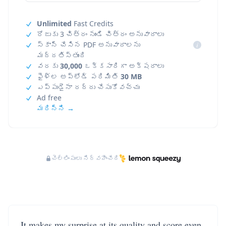
Unlimited
Fast Credits
రోజుకు 3 చిత్రం నుండి చిత్రం అనువాదాలు
స్కాన్ చేసిన PDF అనువాదాలను
i
మద్దతిస్తుంది
వరకు
30,000
ఒక్కసారిగా అక్షరాలు
ఫైళ్ల అప్‌లోడ్ పరిమితి
30 MB
ఎప్పుడైనా రద్దు చేసుకోవచ్చు
Ad free
మరిన్ని →
చెల్లింపులు నిర్వహించేది
It makes my surprise at its quality and score even