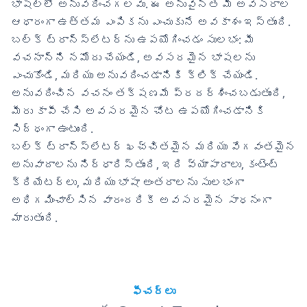
భాషల్లో అనువదించగలవు. ఈ అనువైనత మీ అవసరాల
ఆధారంగా ఉత్తమ ఎంపికను ఎంచుకునే అవకాశం ఇస్తుంది.
బల్క్ ట్రాన్స్‌లేటర్‌ను ఉపయోగించడం సులభం: మీ
వచనాన్ని నమోదు చేయండి, అవసరమైన భాషలను
ఎంచుకోండి, మరియు అనువదించడానికి క్లిక్ చేయండి.
అనువదించిన వచనం తక్షణమే ప్రదర్శించబడుతుంది,
మీరు కాపీ చేసి అవసరమైన చోట ఉపయోగించడానికి
సిద్ధంగా ఉంటుంది.
బల్క్ ట్రాన్స్‌లేటర్ ఖచ్చితమైన మరియు వేగవంతమైన
అనువాదాలను నిర్ధారిస్తుంది, ఇది వ్యాపారాలు, కంటెంట్
క్రియేటర్లు, మరియు భాషా అంతరాలను సులభంగా
అధిగమించాల్సిన వారందరికీ అవసరమైన సాధనంగా
మారుతుంది.
ఫీచర్లు