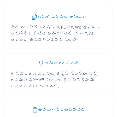
బహుళ-ఫార్మాట్ అనువాదం
చిత్రాలు, స్క్రీన్‌షాట్‌లు, PDFలు, Word ఫైళ్లు,
ఆడియోను ఒకే చోట అనువదించండి. వేగంగా, AI
ఆధారంగా, ఉపయోగించడానికి సులభం.
అనువాదాన్ని మించి
AI వ్యాకరణ సాధనాలు, రీరైట్ సూచనలు, భాషా
అభ్యాస సహాయంతో పాఠశాలకైనా పనికైనా మీ
రచనను మెరుగుపరచండి.
ఉచితంగా ప్రయత్నించండి