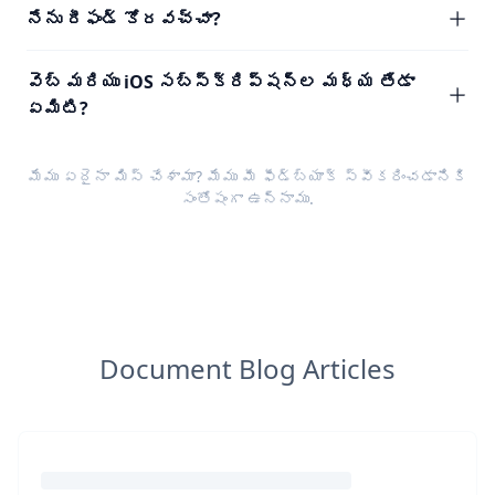
నేను రీఫండ్ కోరవచ్చా?
వెబ్ మరియు iOS సబ్‌స్క్రిప్షన్‌ల మధ్య తేడా
ఏమిటి?
మేము ఏదైనా మిస్ చేశామా? మేము మీ
ఫీడ్‌బ్యాక్
స్వీకరించడానికి
సంతోషంగా ఉన్నాము.
Document Blog Articles