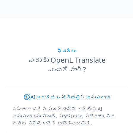
ఫీచర్లు
ఎందుకు OpenL Translate
ఎంచుకోవాలి?
AI ఆధారిత ఖచ్చితమైన అనువాదాలు
సహజంగా చదివే సందర్భాన్ని గుర్తించే AI
అనువాదాలను పొందండి. సంభాషణలు, పత్రాలు, నిజ
జీవిత వినియోగానికి రూపొందించబడింది.