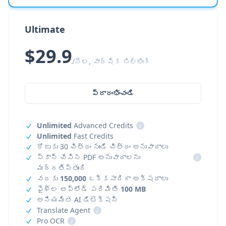
Ultimate
$29.9
/నెల, వార్షిక బిల్లింగ్
ప్రారంభించండి
Unlimited
Advanced Credits
i
Unlimited
Fast Credits
రోజుకు 30 చిత్రం నుండి చిత్రం అనువాదాలు
స్కాన్ చేసిన PDF అనువాదాలను
i
మద్దతిస్తుంది
వరకు
150,000
ఒక్కసారిగా అక్షరాలు
ఫైళ్ల అప్‌లోడ్ పరిమితి
100 MB
అనియమిత AI డిటెక్షన్
Translate Agent
i
Pro OCR
i