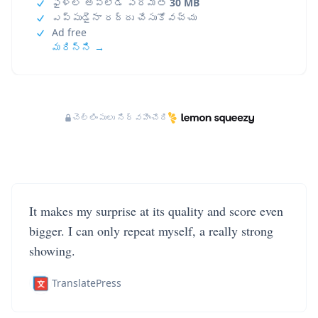
ఫైళ్ల అప్‌లోడ్ పరిమితి
30 MB
ఎప్పుడైనా రద్దు చేసుకోవచ్చు
Ad free
మరిన్ని →
చెల్లింపులు నిర్వహించేది
It makes my surprise at its quality and score even
bigger. I can only repeat myself, a really strong
showing.
TranslatePress