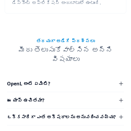
డిస్కౌంట్ అప్లికేషన్ అందుబాటులో ఉంటుంది.
తరచుగా అడిగే ప్రశ్నలు
మీరు తెలుసుకోవాల్సిన అన్ని
విషయాలు
OpenL అంటే ఏమిటి?
ఈ యాప్ ఉచితమా?
ఒక్కసారిగా ఎంత అక్షరాలను అనువదించవచ్చు?