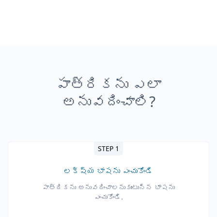
పాత్రికను ఎలా
అనువదించాలి?
STEP 1
లక్ష్య భాషను ఎంచుకోండి
పాత్రికను అనువదించాలనుకుంటున్న భాషను
ఎంచుకోండి.