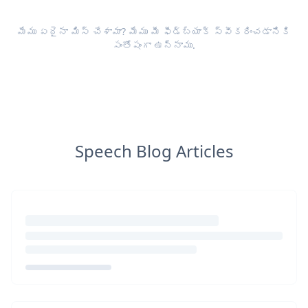
మేము ఏదైనా మిస్ చేశామా? మేము మీ
ఫీడ్‌బ్యాక్
స్వీకరించడానికి
సంతోషంగా ఉన్నాము.
Speech Blog Articles