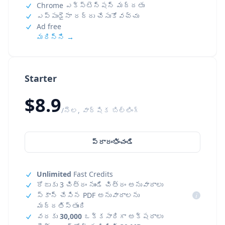
Chrome ఎక్స్‌టెన్షన్ మద్దతు
ఎప్పుడైనా రద్దు చేసుకోవచ్చు
Ad free
మరిన్ని →
Starter
$8.9
/నెల, వార్షిక బిల్లింగ్
ప్రారంభించండి
Unlimited
Fast Credits
రోజుకు 3 చిత్రం నుండి చిత్రం అనువాదాలు
స్కాన్ చేసిన PDF అనువాదాలను
i
మద్దతిస్తుంది
వరకు
30,000
ఒక్కసారిగా అక్షరాలు