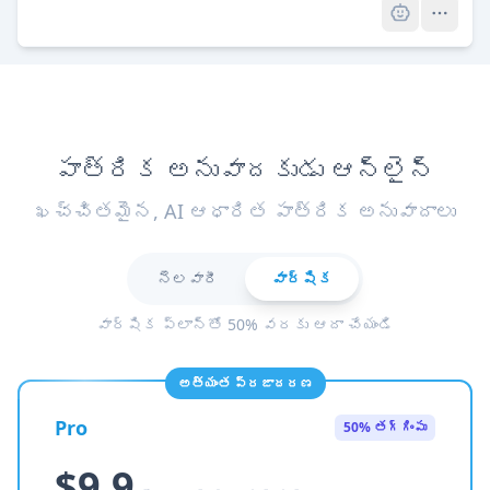
పాత్రిక అనువాదకుడు ఆన్‌లైన్
ఖచ్చితమైన, AI ఆధారిత పాత్రిక అనువాదాలు
నెలవారీ
వార్షిక
వార్షిక ప్లాన్‌తో 50% వరకు ఆదా చేయండి
అత్యంత ప్రజాదరణ
Pro
50% తగ్గింపు
$9.9