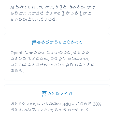
AI వ్యాకరణ సాధనాలు, రీరైట్ సూచనలు, భాషా
అభ్యాస సహాయంతో పాఠశాలకైనా పనికైనా మీ
రచనను మెరుగుపరచండి.
ఉచితంగా ప్రయత్నించండి
OpenL ను ఉచితంగా ప్రారంభించండి, తర్వాత
మరిన్ని క్రెడిట్లు, పొడవైన అనువాదాలు,
ఎక్కువ పరిమితులు అవసరమైతే అప్‌గ్రేడ్
చేయండి.
విద్యా రాయితీ
విద్యార్థులు, ఉపాధ్యాయులు .edu ఇమెయిల్‌తో 30%
తగ్గింపును పొందవచ్చు; ప్రతి ఏడాది ఒక