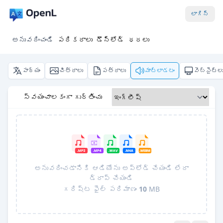
లాగిన్
అనువదించండి
పరికరాలు
డౌన్‌లోడ్
ధరలు
పాఠ్యం
చిత్రాలు
పత్రాలు
మాట్లాడటం
వెబ్‌సైట్ల
స్వయంచాలకంగా గుర్తించు
అనువదించడానికి ఆడియోను అప్‌లోడ్ చేయండి లేదా
డ్రాప్ చేయండి
గరిష్ట ఫైల్ పరిమాణం
10
MB
Pro