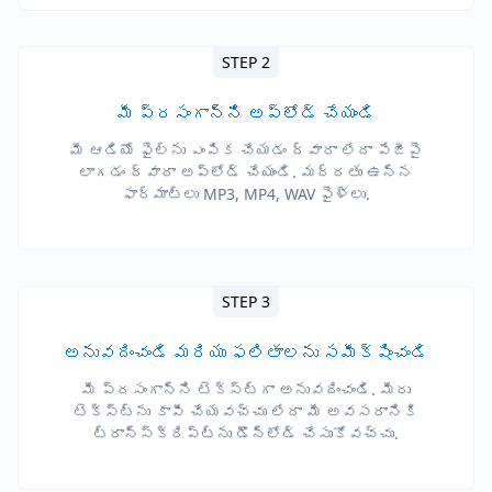
STEP 2
మీ ప్రసంగాన్ని అప్‌లోడ్ చేయండి
మీ ఆడియో ఫైల్‌ను ఎంపిక చేయడం ద్వారా లేదా పేజీపై
లాగడం ద్వారా అప్‌లోడ్ చేయండి. మద్దతు ఉన్న
ఫార్మాట్లు MP3, MP4, WAV ఫైళ్లు.
STEP 3
అనువదించండి మరియు ఫలితాలను సమీక్షించండి
మీ ప్రసంగాన్ని టెక్స్ట్‌గా అనువదించండి. మీరు
టెక్స్ట్‌ను కాపీ చేయవచ్చు లేదా మీ అవసరానికి
ట్రాన్స్క్రిప్ట్‌ను డౌన్‌లోడ్ చేసుకోవచ్చు.