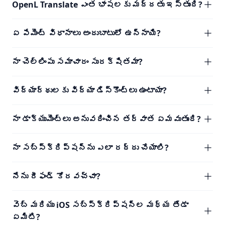
OpenL Translate ఎంత భాషలకు మద్దతు ఇస్తుంది?
ఏ పేమెంట్ విధానాలు అందుబాటులో ఉన్నాయి?
నా చెల్లింపు సమాచారం సురక్షితమా?
విద్యార్థులకు విద్యా డిస్కౌంట్లు ఉంటాయా?
నా డాక్యుమెంట్లు అనువదించిన తర్వాత ఏమవుతుంది?
నా సబ్‌స్క్రిప్షన్‌ను ఎలా రద్దు చేయాలి?
నేను రీఫండ్ కోరవచ్చా?
వెబ్ మరియు iOS సబ్‌స్క్రిప్షన్‌ల మధ్య తేడా
ఏమిటి?