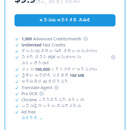
/నెల, వార్షిక బిల్లింగ్
ఇప్పుడు అప్‌గ్రేడ్ చేయండి
1,000
Advanced Credits/month
i
Unlimited
Fast Credits
రోజుకు 10 చిత్రం నుండి చిత్రం అనువాదాలు
స్కాన్ చేసిన PDF అనువాదాలను
i
మద్దతిస్తుంది
వరకు
100,000
ఒక్కసారిగా అక్షరాలు
ఫైళ్ల అప్‌లోడ్ పరిమితి
100 MB
అనియమిత AI డిటెక్షన్
Translate Agent
i
Pro OCR
i
Chrome ఎక్స్‌టెన్షన్ మద్దతు
ఎప్పుడైనా రద్దు చేసుకోవచ్చు
Ad free
మరిన్ని →