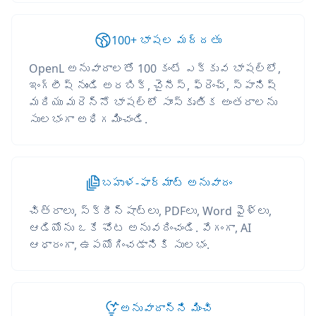
100+ భాషల మద్దతు
OpenL అనువాదాలతో 100 కంటే ఎక్కువ భాషల్లో,
ఇంగ్లీష్ నుండి అరబిక్, చైనీస్, ఫ్రెంచ్, స్పానిష్
మరియు మరెన్నో భాషల్లో సాంస్కృతిక అంతరాలను
సులభంగా అధిగమించండి.
బహుళ-ఫార్మాట్ అనువాదం
చిత్రాలు, స్క్రీన్‌షాట్‌లు, PDFలు, Word ఫైళ్లు,
ఆడియోను ఒకే చోట అనువదించండి. వేగంగా, AI
ఆధారంగా, ఉపయోగించడానికి సులభం.
అనువాదాన్ని మించి