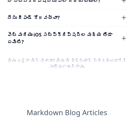
నా సబ్‌స్క్రిప్షన్‌ను ఎలా రద్దు చేయాలి?
నేను రీఫండ్ కోరవచ్చా?
వెబ్ మరియు iOS సబ్‌స్క్రిప్షన్‌ల మధ్య తేడా
ఏమిటి?
మేము ఏదైనా మిస్ చేశామా? మేము మీ
ఫీడ్‌బ్యాక్
స్వీకరించడానికి
సంతోషంగా ఉన్నాము.
Markdown Blog Articles