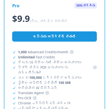
Pro
50% తగ్గింపు
$9.9
/నెల, వార్షిక బిల్లింగ్
ఇప్పుడు అప్‌గ్రేడ్ చేయండి
1,000
Advanced Credits/month
i
Unlimited
Fast Credits
రోజుకు 10 చిత్రం నుండి చిత్రం అనువాదాలు
స్కాన్ చేసిన PDF అనువాదాలను
i
మద్దతిస్తుంది
వరకు
100,000
ఒక్కసారిగా అక్షరాలు
ఫైళ్ల అప్‌లోడ్ పరిమితి
100 MB
అనియమిత AI డిటెక్షన్
Translate Agent
i
Pro OCR
i
Chrome ఎక్స్‌టెన్షన్ మద్దతు
ఎప్పుడైనా రద్దు చేసుకోవచ్చు