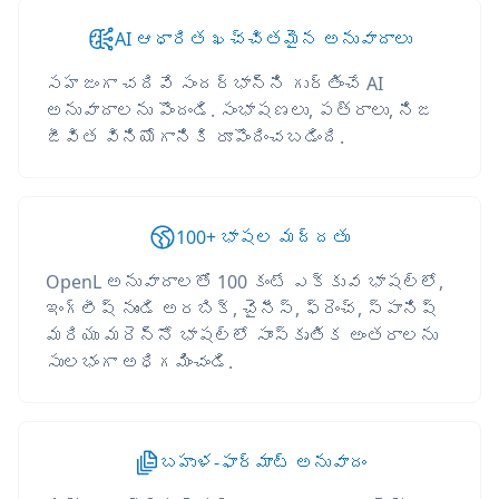
AI ఆధారిత ఖచ్చితమైన అనువాదాలు
సహజంగా చదివే సందర్భాన్ని గుర్తించే AI
అనువాదాలను పొందండి. సంభాషణలు, పత్రాలు, నిజ
జీవిత వినియోగానికి రూపొందించబడింది.
100+ భాషల మద్దతు
OpenL అనువాదాలతో 100 కంటే ఎక్కువ భాషల్లో,
ఇంగ్లీష్ నుండి అరబిక్, చైనీస్, ఫ్రెంచ్, స్పానిష్
మరియు మరెన్నో భాషల్లో సాంస్కృతిక అంతరాలను
సులభంగా అధిగమించండి.
బహుళ-ఫార్మాట్ అనువాదం