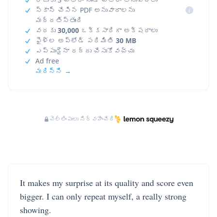
స్కాన్ చేసిన PDF అనువాదాలను
i
మద్దతిస్తుంది
వరకు
30,000
ఒక్కసారిగా అక్షరాలు
ఫైళ్ల అప్‌లోడ్ పరిమితి
30 MB
ఎప్పుడైనా రద్దు చేసుకోవచ్చు
Ad free
మరిన్ని →
చెల్లింపులు నిర్వహించేది
It makes my surprise at its quality and score even
bigger. I can only repeat myself, a really strong
showing.