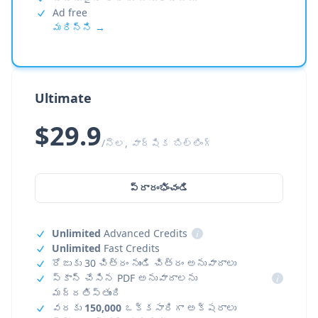
Ad free
మరిన్ని →
Ultimate
$29.9
/నెల, వార్షిక బిల్లింగ్
ప్రారంభించండి
Unlimited
Advanced Credits
i
Unlimited
Fast Credits
రోజుకు 30 చిత్రం నుండి చిత్రం అనువాదాలు
స్కాన్ చేసిన PDF అనువాదాలను
i
మద్దతిస్తుంది
వరకు
150,000
ఒక్కసారిగా అక్షరాలు