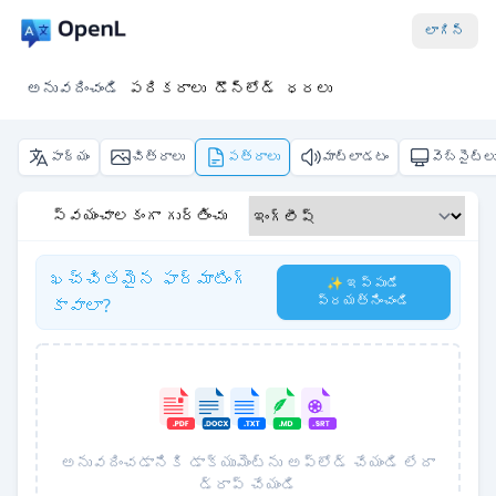
లాగిన్
అనువదించండి
పరికరాలు
డౌన్‌లోడ్
ధరలు
పాఠ్యం
చిత్రాలు
పత్రాలు
మాట్లాడటం
వెబ్‌సైట్ల
స్వయంచాలకంగా గుర్తించు
ఖచ్చితమైన ఫార్మాటింగ్
✨ ఇప్పుడే
ప్రయత్నించండి
కావాలా?
అనువదించడానికి డాక్యుమెంట్‌ను అప్‌లోడ్ చేయండి లేదా
డ్రాప్ చేయండి