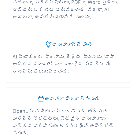
చిత్రాలు, స్క్రీన్‌షాట్‌లు, PDFలు, Word ఫైళ్లు,
ఆడియోను ఒకే చోట అనువదించండి. వేగంగా, AI
ఆధారంగా, ఉపయోగించడానికి సులభం.
అనువాదాన్ని మించి
AI వ్యాకరణ సాధనాలు, రీరైట్ సూచనలు, భాషా
అభ్యాస సహాయంతో పాఠశాలకైనా పనికైనా మీ
రచనను మెరుగుపరచండి.
ఉచితంగా ప్రయత్నించండి
OpenL ను ఉచితంగా ప్రారంభించండి, తర్వాత
మరిన్ని క్రెడిట్లు, పొడవైన అనువాదాలు,
ఎక్కువ పరిమితులు అవసరమైతే అప్‌గ్రేడ్
చేయండి.