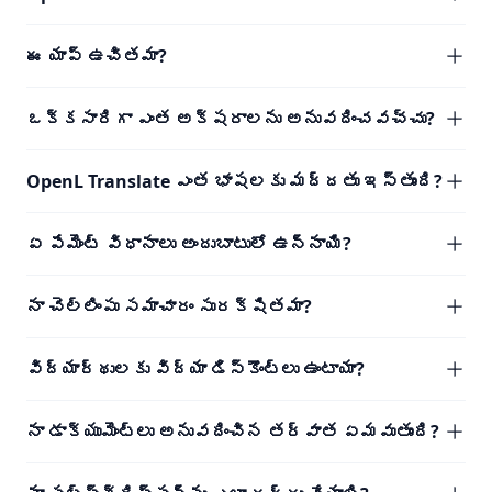
ఈ యాప్ ఉచితమా?
ఒక్కసారిగా ఎంత అక్షరాలను అనువదించవచ్చు?
OpenL Translate ఎంత భాషలకు మద్దతు ఇస్తుంది?
ఏ పేమెంట్ విధానాలు అందుబాటులో ఉన్నాయి?
నా చెల్లింపు సమాచారం సురక్షితమా?
విద్యార్థులకు విద్యా డిస్కౌంట్లు ఉంటాయా?
నా డాక్యుమెంట్లు అనువదించిన తర్వాత ఏమవుతుంది?