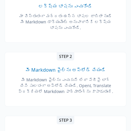
లక్ష్య భాషను ఎంచుకోండి
మా విస్తృతంగా మద్దతు ఉన్న భాషల జాబితా నుండి
మీ Markdown డాక్యుమెంట్ అనువాదానికి లక్ష్య
భాషను ఎంచుకోండి.
STEP 2
మీ Markdown ఫైల్‌ను అప్‌లోడ్ చేయండి
మీ Markdown ఫైల్‌ను ఎంచుకుని లేదా పేజీపై లాగ్
చేసి సులభంగా అప్‌లోడ్ చేయండి. OpenL Translate
ప్రక్రియలో Markdown ఫార్మాటింగ్‌ను కాపాడుతుంది.
STEP 3