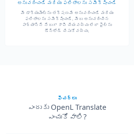
అనువదించండి మరియు ఫలితాలను సమీక్షించండి
మీ డాక్యుమెంట్‌ను తక్షణమే అనువదించండి మరియు
ఫలితాలను సమీక్షించండి. మీరు అనువదించిన
పాఠ్యాన్ని నేరుగా కాపీ చేయవచ్చు లేదా ఫైల్‌ను
డౌన్‌లోడ్ చేసుకోవచ్చు.
ఫీచర్లు
ఎందుకు OpenL Translate
ఎంచుకోవాలి?