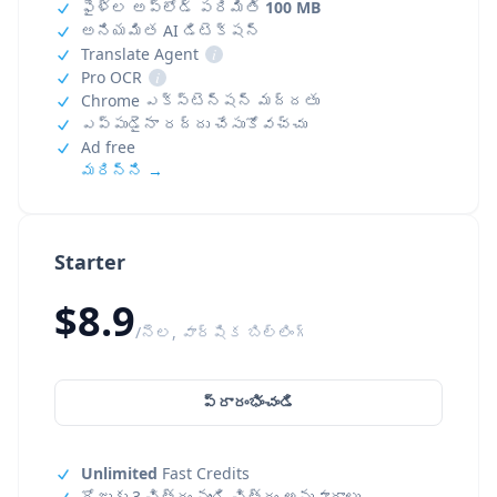
ఫైళ్ల అప్‌లోడ్ పరిమితి
100 MB
అనియమిత AI డిటెక్షన్
Translate Agent
i
Pro OCR
i
Chrome ఎక్స్‌టెన్షన్ మద్దతు
ఎప్పుడైనా రద్దు చేసుకోవచ్చు
Ad free
మరిన్ని →
Starter
$8.9
/నెల, వార్షిక బిల్లింగ్
ప్రారంభించండి
Unlimited
Fast Credits
రోజుకు 3 చిత్రం నుండి చిత్రం అనువాదాలు