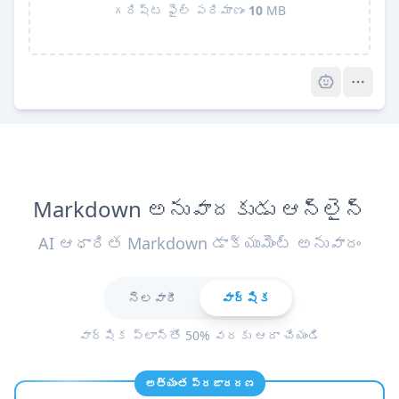
గరిష్ట ఫైల్ పరిమాణం
10
MB
Pro
Markdown అనువాదకుడు ఆన్‌లైన్
AI ఆధారిత Markdown డాక్యుమెంట్ అనువాదం
నెలవారీ
వార్షిక
వార్షిక ప్లాన్‌తో 50% వరకు ఆదా చేయండి
అత్యంత ప్రజాదరణ