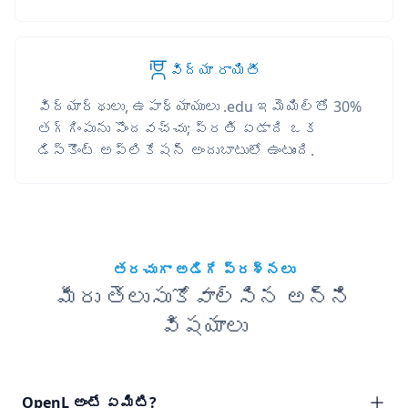
విద్యా రాయితీ
విద్యార్థులు, ఉపాధ్యాయులు .edu ఇమెయిల్‌తో 30%
తగ్గింపును పొందవచ్చు; ప్రతి ఏడాది ఒక
డిస్కౌంట్ అప్లికేషన్ అందుబాటులో ఉంటుంది.
తరచుగా అడిగే ప్రశ్నలు
మీరు తెలుసుకోవాల్సిన అన్ని
విషయాలు
OpenL అంటే ఏమిటి?