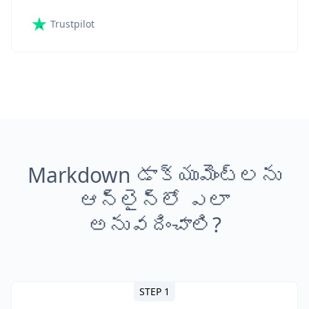
Trustpilot
Markdown డాక్యుమెంట్లను
ఆన్‌లైన్‌లో ఎలా
అనువదించాలి?
STEP 1