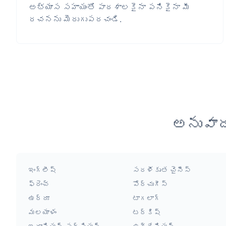
అభ్యాస సహాయంతో పాఠశాలకైనా పనికైనా మీ
రచనను మెరుగుపరచండి.
అనువాద
ఇంగ్లీష్
సరళీకృత చైనీస్
ఫ్రెంచ్
పోర్చుగీస్
ఉర్దూ
టాగలాగ్
మలయాళం
టర్కిష్