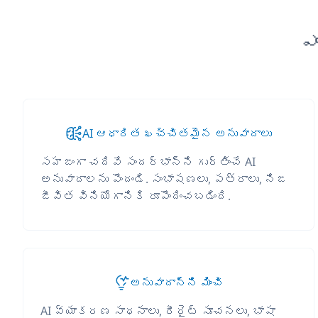
ఎ
AI ఆధారిత ఖచ్చితమైన అనువాదాలు
సహజంగా చదివే సందర్భాన్ని గుర్తించే AI
అనువాదాలను పొందండి. సంభాషణలు, పత్రాలు, నిజ
జీవిత వినియోగానికి రూపొందించబడింది.
అనువాదాన్ని మించి
AI వ్యాకరణ సాధనాలు, రీరైట్ సూచనలు, భాషా