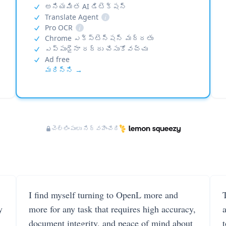
అనియమిత AI డిటెక్షన్
Translate Agent
i
Pro OCR
i
Chrome ఎక్స్‌టెన్షన్ మద్దతు
ఎప్పుడైనా రద్దు చేసుకోవచ్చు
Ad free
మరిన్ని →
చెల్లింపులు నిర్వహించేది
I find myself turning to OpenL more and
T
y
more for any task that requires high accuracy,
document integrity, and peace of mind about