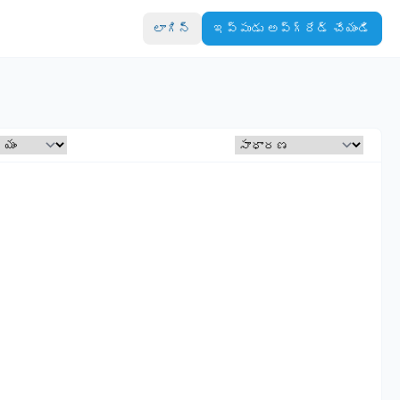
లాగిన్
ఇప్పుడు అప్‌గ్రేడ్ చేయండి