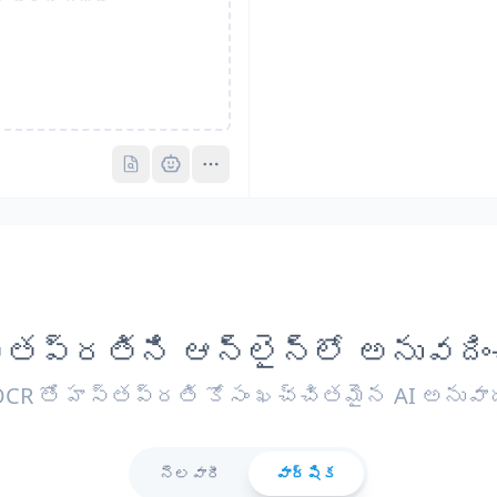
Pro
Pro
తప్రతిని ఆన్‌లైన్‌లో అనువదిం
CR తో హస్తప్రతి కోసం ఖచ్చితమైన AI అనువా
నెలవారీ
వార్షిక