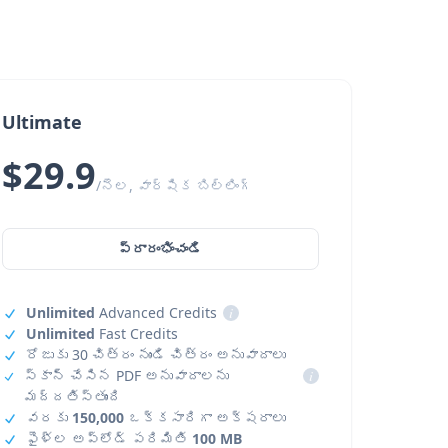
Ultimate
$29.9
/నెల, వార్షిక బిల్లింగ్
ప్రారంభించండి
Unlimited
Advanced Credits
i
Unlimited
Fast Credits
రోజుకు 30 చిత్రం నుండి చిత్రం అనువాదాలు
స్కాన్ చేసిన PDF అనువాదాలను
i
మద్దతిస్తుంది
వరకు
150,000
ఒక్కసారిగా అక్షరాలు
ఫైళ్ల అప్‌లోడ్ పరిమితి
100 MB