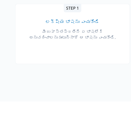
STEP 1
లక్ష్య భాషను ఎంచుకోండి
మీరు హస్తప్రతిని ఏ భాషలోకి
అనువదించాలనుకుంటున్నారో ఆ భాషను ఎంచుకోండి.