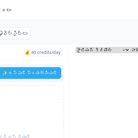
ధరలు
వెబ్‌సైట్లు
💰 40 credits/day
✨ ఇప్పుడే ప్రయత్నించండి
ా డ్రాప్ చేయండి