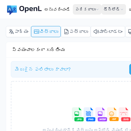
అనువదించండి
పరికరాలు
డౌన్‌లోడ్
పాఠ్యం
చిత్రాలు
పత్రాలు
మాట్లాడటం
స్వయంచాలకంగా గుర్తించు
మెరుగైన ఫలితాలు కావాలా?
అనువదించడానికి చిత్రం‌ను అప్‌లోడ్ చేయండి లేద