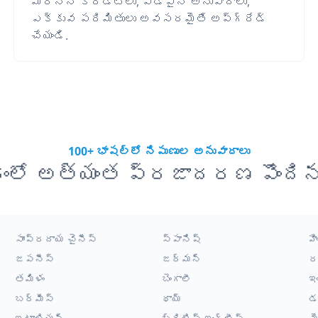
మరిన్ని క్రెడిట్లు, పొడవైన అనువాదాలు,
ఎక్కువ పరిమితులు అవసరమైతే అప్‌గ్రేడ్
చేయండి.
100+ భాషల్లో నిపుణుల అనువాదాలు
ంలో అత్యంత ప్రజాదరణ పొంది
సాంప్రదాయ చైనీస్
స్పానిష్
హి
జపనీస్
జర్మన్
ర
తమిళం
బెంగాలీ
ఇ
బర్మీస్
థాయ్
డ