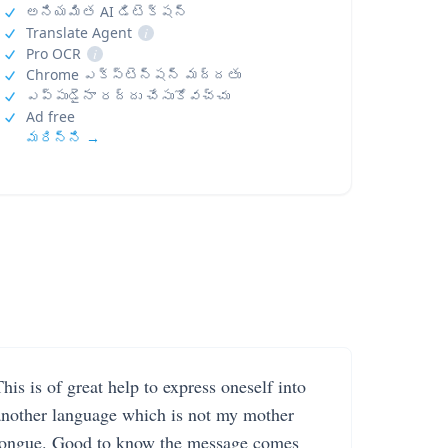
అనియమిత AI డిటెక్షన్
Translate Agent
i
Pro OCR
i
Chrome ఎక్స్‌టెన్షన్ మద్దతు
ఎప్పుడైనా రద్దు చేసుకోవచ్చు
Ad free
మరిన్ని →
his is of great help to express oneself into
another language which is not my mother
tongue. Good to know the message comes