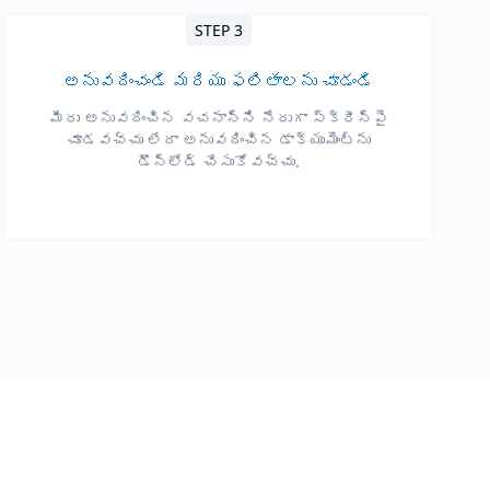
STEP 3
అనువదించండి మరియు ఫలితాలను చూడండి
మీరు అనువదించిన వచనాన్ని నేరుగా స్క్రీన్‌పై
చూడవచ్చు లేదా అనువదించిన డాక్యుమెంట్‌ను
డౌన్‌లోడ్ చేసుకోవచ్చు.