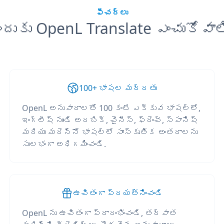
ఫీచర్లు
ందుకు OpenL Translate ఎంచుకోవాల
100+ భాషల మద్దతు
OpenL అనువాదాలతో 100 కంటే ఎక్కువ భాషల్లో,
ఇంగ్లీష్ నుండి అరబిక్, చైనీస్, ఫ్రెంచ్, స్పానిష్
మరియు మరెన్నో భాషల్లో సాంస్కృతిక అంతరాలను
సులభంగా అధిగమించండి.
ఉచితంగా ప్రయత్నించండి
OpenL ను ఉచితంగా ప్రారంభించండి, తర్వాత