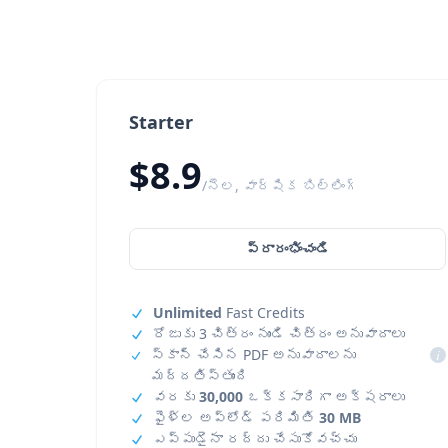
Starter
$8.9
/నెల, వార్షిక బిల్లింగ్
ప్రారంభించండి
Unlimited
Fast Credits
రోజుకు 3 చిత్రం నుండి చిత్రం అనువాదాలు
స్కాన్ చేసిన PDF అనువాదాలను
i
మద్దతిస్తుంది
వరకు
30,000
ఒక్కసారిగా అక్షరాలు
ఫైళ్ల అప్‌లోడ్ పరిమితి
30 MB
ఎప్పుడైనా రద్దు చేసుకోవచ్చు