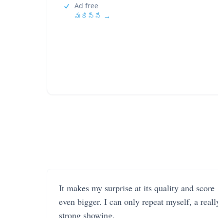
Ad free
మరిన్ని →
It makes my surprise at its quality and score
even bigger. I can only repeat myself, a reall
strong showing.