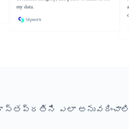
my data.
Skywork
హస్తప్రతిని ఎలా అనువదించాలి