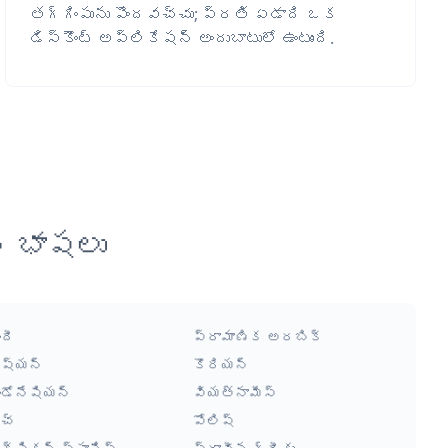
తగ్గింపును పొందవచ్చు; ప్రతి ఏడాది ఒక
డిస్కౌంట్ అప్లికేషన్ అందుబాటులో ఉంటుంది.
న భాషలు
ందీ
ప్రామాణిక అరబిక్
ష్యన్
కొరియన్
ండోనేషియన్
వియత్నామీస్
చ్
పోలిష్