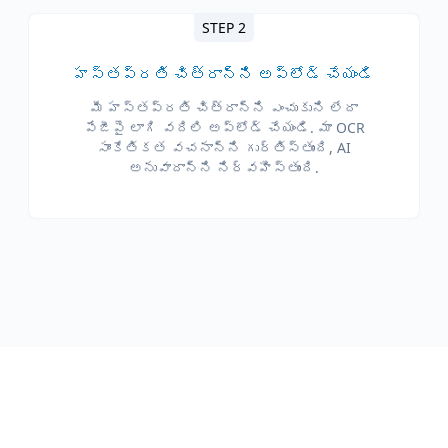
STEP 2
హస్తప్రతి చిత్రాన్ని అప్‌లోడ్ చేయండి
మీ హస్తప్రతి చిత్రాన్ని ఎంచుకుని లేదా
పేజీపై లాగి వదిలి అప్‌లోడ్ చేయండి. మా OCR
సాంకేతికత వచనాన్ని గుర్తిస్తుంది, AI
అనువాదాన్ని నిర్వహిస్తుంది.