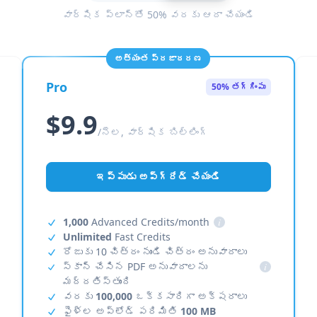
వార్షిక ప్లాన్‌తో 50% వరకు ఆదా చేయండి
అత్యంత ప్రజాదరణ
Pro
50% తగ్గింపు
$9.9
/నెల, వార్షిక బిల్లింగ్
ఇప్పుడు అప్‌గ్రేడ్ చేయండి
1,000
Advanced Credits/month
i
Unlimited
Fast Credits
రోజుకు 10 చిత్రం నుండి చిత్రం అనువాదాలు
స్కాన్ చేసిన PDF అనువాదాలను
i
మద్దతిస్తుంది
వరకు
100,000
ఒక్కసారిగా అక్షరాలు
ఫైళ్ల అప్‌లోడ్ పరిమితి
100 MB