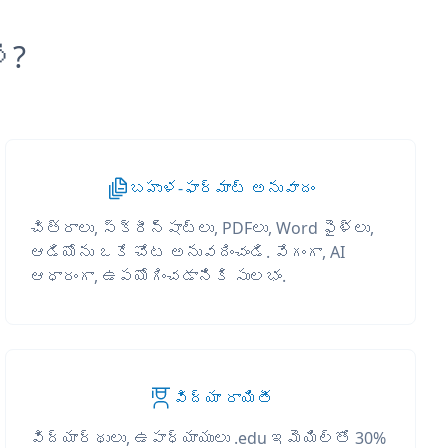
ి?
బహుళ-ఫార్మాట్ అనువాదం
చిత్రాలు, స్క్రీన్‌షాట్‌లు, PDFలు, Word ఫైళ్లు,
ఆడియోను ఒకే చోట అనువదించండి. వేగంగా, AI
ఆధారంగా, ఉపయోగించడానికి సులభం.
విద్యా రాయితీ
విద్యార్థులు, ఉపాధ్యాయులు .edu ఇమెయిల్‌తో 30%