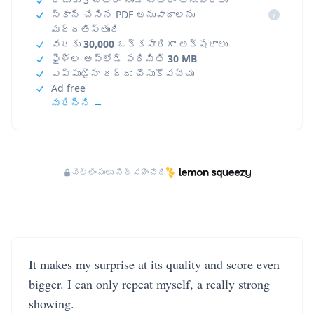
స్కాన్ చేసిన PDF అనువాదాలను
i
మద్దతిస్తుంది
వరకు
30,000
ఒక్కసారిగా అక్షరాలు
ఫైళ్ల అప్‌లోడ్ పరిమితి
30 MB
ఎప్పుడైనా రద్దు చేసుకోవచ్చు
Ad free
మరిన్ని →
చెల్లింపులు నిర్వహించేది
It makes my surprise at its quality and score even
bigger. I can only repeat myself, a really strong
showing.