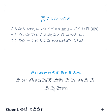
విద్యా రాయితీ
విద్యార్థులు, ఉపాధ్యాయులు .edu ఇమెయిల్‌తో 30%
తగ్గింపును పొందవచ్చు; ప్రతి ఏడాది ఒక
డిస్కౌంట్ అప్లికేషన్ అందుబాటులో ఉంటుంది.
తరచుగా అడిగే ప్రశ్నలు
మీరు తెలుసుకోవాల్సిన అన్ని
విషయాలు
OpenL అంటే ఏమిటి?