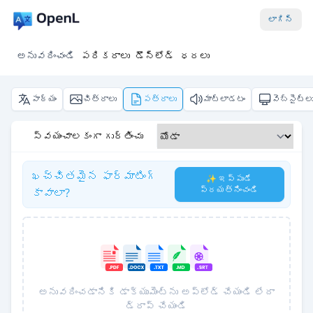
లాగిన్
అనువదించండి
పరికరాలు
డౌన్‌లోడ్
ధరలు
పాఠ్యం
చిత్రాలు
పత్రాలు
మాట్లాడటం
వెబ్‌సైట్ల
స్వయంచాలకంగా గుర్తించు
ఖచ్చితమైన ఫార్మాటింగ్
✨ ఇప్పుడే
ప్రయత్నించండి
కావాలా?
అనువదించడానికి డాక్యుమెంట్‌ను అప్‌లోడ్ చేయండి లేదా
డ్రాప్ చేయండి