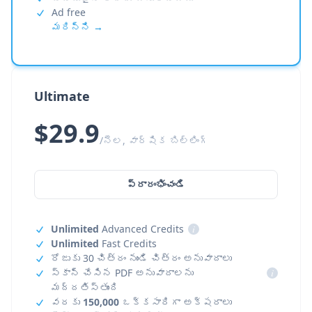
Ad free
మరిన్ని →
Ultimate
$29.9
/నెల, వార్షిక బిల్లింగ్
ప్రారంభించండి
Unlimited
Advanced Credits
i
Unlimited
Fast Credits
రోజుకు 30 చిత్రం నుండి చిత్రం అనువాదాలు
స్కాన్ చేసిన PDF అనువాదాలను
i
మద్దతిస్తుంది
వరకు
150,000
ఒక్కసారిగా అక్షరాలు