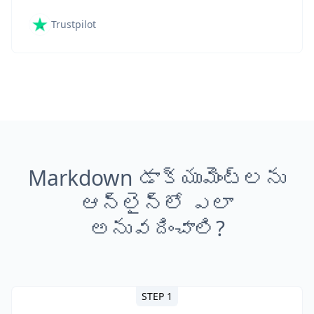
Trustpilot
Markdown డాక్యుమెంట్లను
ఆన్‌లైన్‌లో ఎలా
అనువదించాలి?
STEP 1