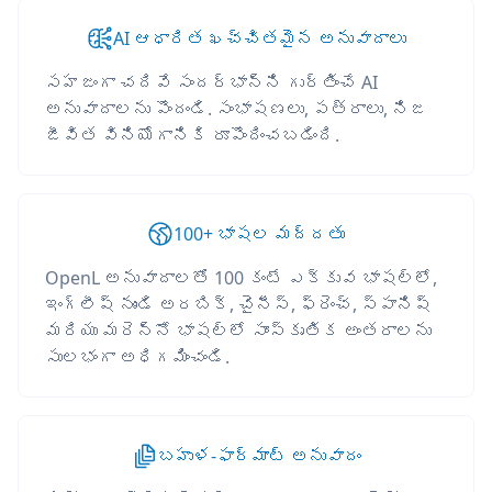
AI ఆధారిత ఖచ్చితమైన అనువాదాలు
సహజంగా చదివే సందర్భాన్ని గుర్తించే AI
అనువాదాలను పొందండి. సంభాషణలు, పత్రాలు, నిజ
జీవిత వినియోగానికి రూపొందించబడింది.
100+ భాషల మద్దతు
OpenL అనువాదాలతో 100 కంటే ఎక్కువ భాషల్లో,
ఇంగ్లీష్ నుండి అరబిక్, చైనీస్, ఫ్రెంచ్, స్పానిష్
మరియు మరెన్నో భాషల్లో సాంస్కృతిక అంతరాలను
సులభంగా అధిగమించండి.
బహుళ-ఫార్మాట్ అనువాదం