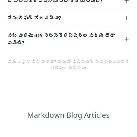
నా సబ్‌స్క్రిప్షన్‌ను ఎలా రద్దు చేయాలి?
నేను రీఫండ్ కోరవచ్చా?
వెబ్ మరియు iOS సబ్‌స్క్రిప్షన్‌ల మధ్య తేడా
ఏమిటి?
మేము ఏదైనా మిస్ చేశామా? మేము మీ
ఫీడ్‌బ్యాక్
స్వీకరించడానికి
సంతోషంగా ఉన్నాము.
Markdown Blog Articles