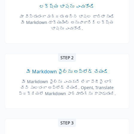
లక్ష్య భాషను ఎంచుకోండి
మా విస్తృతంగా మద్దతు ఉన్న భాషల జాబితా నుండి
మీ Markdown డాక్యుమెంట్ అనువాదానికి లక్ష్య
భాషను ఎంచుకోండి.
STEP 2
మీ Markdown ఫైల్‌ను అప్‌లోడ్ చేయండి
మీ Markdown ఫైల్‌ను ఎంచుకుని లేదా పేజీపై లాగ్
చేసి సులభంగా అప్‌లోడ్ చేయండి. OpenL Translate
ప్రక్రియలో Markdown ఫార్మాటింగ్‌ను కాపాడుతుంది.
STEP 3