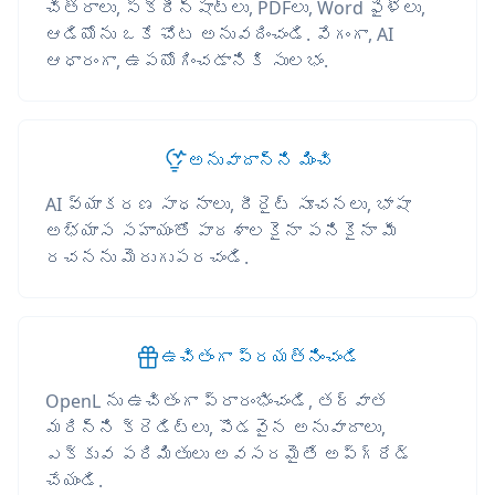
చిత్రాలు, స్క్రీన్‌షాట్‌లు, PDFలు, Word ఫైళ్లు,
ఆడియోను ఒకే చోట అనువదించండి. వేగంగా, AI
ఆధారంగా, ఉపయోగించడానికి సులభం.
అనువాదాన్ని మించి
AI వ్యాకరణ సాధనాలు, రీరైట్ సూచనలు, భాషా
అభ్యాస సహాయంతో పాఠశాలకైనా పనికైనా మీ
రచనను మెరుగుపరచండి.
ఉచితంగా ప్రయత్నించండి
OpenL ను ఉచితంగా ప్రారంభించండి, తర్వాత
మరిన్ని క్రెడిట్లు, పొడవైన అనువాదాలు,
ఎక్కువ పరిమితులు అవసరమైతే అప్‌గ్రేడ్
చేయండి.