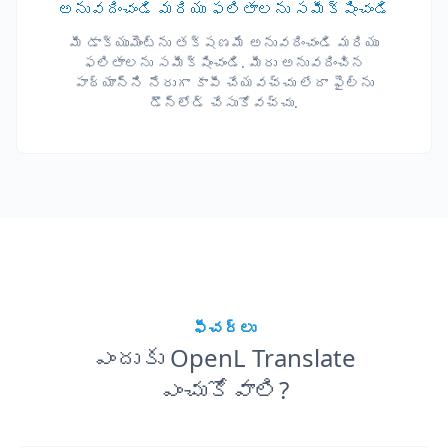
అనువదించండి మరియు ఫలితాలను సమీక్షించండి
మీ డాక్యుమెంట్‌ను తక్షణమే అనువదించండి మరియు
ఫలితాలను సమీక్షించండి. మీరు అనువదించిన
పాఠ్యాన్ని నేరుగా కాపీ చేయవచ్చు లేదా ఫైల్‌ను
డౌన్‌లోడ్ చేసుకోవచ్చు.
ఫీచర్లు
ఎందుకు OpenL Translate
ఎంచుకోవాలి?