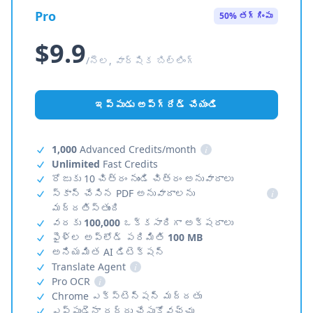
Pro
50% తగ్గింపు
$9.9
/నెల, వార్షిక బిల్లింగ్
ఇప్పుడు అప్‌గ్రేడ్ చేయండి
1,000
Advanced Credits/month
i
Unlimited
Fast Credits
రోజుకు 10 చిత్రం నుండి చిత్రం అనువాదాలు
స్కాన్ చేసిన PDF అనువాదాలను
i
మద్దతిస్తుంది
వరకు
100,000
ఒక్కసారిగా అక్షరాలు
ఫైళ్ల అప్‌లోడ్ పరిమితి
100 MB
అనియమిత AI డిటెక్షన్
Translate Agent
i
Pro OCR
i
Chrome ఎక్స్‌టెన్షన్ మద్దతు
ఎప్పుడైనా రద్దు చేసుకోవచ్చు