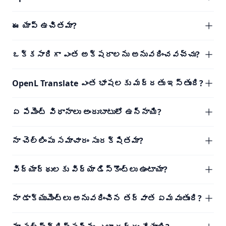
ఈ యాప్ ఉచితమా?
ఒక్కసారిగా ఎంత అక్షరాలను అనువదించవచ్చు?
OpenL Translate ఎంత భాషలకు మద్దతు ఇస్తుంది?
ఏ పేమెంట్ విధానాలు అందుబాటులో ఉన్నాయి?
నా చెల్లింపు సమాచారం సురక్షితమా?
విద్యార్థులకు విద్యా డిస్కౌంట్లు ఉంటాయా?
నా డాక్యుమెంట్లు అనువదించిన తర్వాత ఏమవుతుంది?