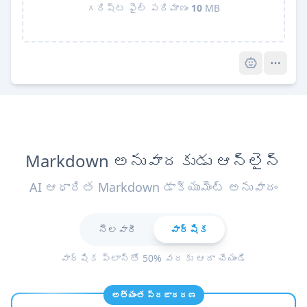
గరిష్ట ఫైల్ పరిమాణం
10
MB
Pro
Markdown అనువాదకుడు ఆన్‌లైన్
AI ఆధారిత Markdown డాక్యుమెంట్ అనువాదం
నెలవారీ
వార్షిక
వార్షిక ప్లాన్‌తో 50% వరకు ఆదా చేయండి
అత్యంత ప్రజాదరణ