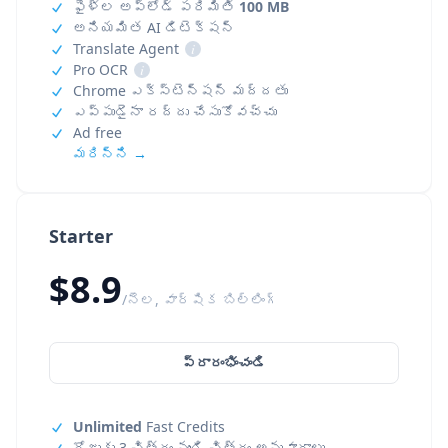
ఫైళ్ల అప్‌లోడ్ పరిమితి
100 MB
అనియమిత AI డిటెక్షన్
Translate Agent
i
Pro OCR
i
Chrome ఎక్స్‌టెన్షన్ మద్దతు
ఎప్పుడైనా రద్దు చేసుకోవచ్చు
Ad free
మరిన్ని →
Starter
$8.9
/నెల, వార్షిక బిల్లింగ్
ప్రారంభించండి
Unlimited
Fast Credits
రోజుకు 3 చిత్రం నుండి చిత్రం అనువాదాలు