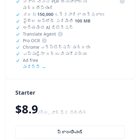
స్కాన్ చేసిన PDF అనువాదాలను
i
మద్దతిస్తుంది
వరకు
150,000
ఒక్కసారిగా అక్షరాలు
ఫైళ్ల అప్‌లోడ్ పరిమితి
100 MB
అనియమిత AI డిటెక్షన్
Translate Agent
i
Pro OCR
i
Chrome ఎక్స్‌టెన్షన్ మద్దతు
ఎప్పుడైనా రద్దు చేసుకోవచ్చు
Ad free
మరిన్ని →
Starter
$8.9
/నెల, వార్షిక బిల్లింగ్
ప్రారంభించండి