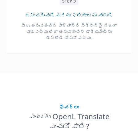
STEP 3
అనువదించండి మరియు ఫలితాలను చూడండి
మీరు అనువదించిన పాఠ్యాన్ని స్క్రీన్‌పై నేరుగా
చూడవచ్చు లేదా అనువదించిన డాక్యుమెంట్‌ను
డౌన్‌లోడ్ చేసుకోవచ్చు.
ఫీచర్లు
ఎందుకు OpenL Translate
ఎంచుకోవాలి?