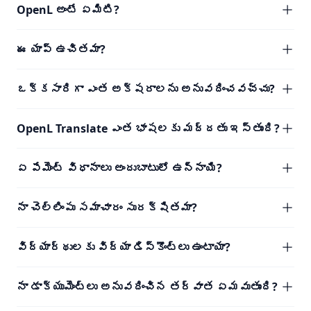
OpenL అంటే ఏమిటి?
ఈ యాప్ ఉచితమా?
ఒక్కసారిగా ఎంత అక్షరాలను అనువదించవచ్చు?
OpenL Translate ఎంత భాషలకు మద్దతు ఇస్తుంది?
ఏ పేమెంట్ విధానాలు అందుబాటులో ఉన్నాయి?
నా చెల్లింపు సమాచారం సురక్షితమా?
విద్యార్థులకు విద్యా డిస్కౌంట్లు ఉంటాయా?
నా డాక్యుమెంట్లు అనువదించిన తర్వాత ఏమవుతుంది?