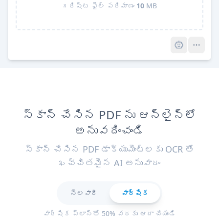
గరిష్ట ఫైల్ పరిమాణం
10
MB
Pro
స్కాన్ చేసిన PDF ను ఆన్‌లైన్‌లో
అనువదించండి
స్కాన్ చేసిన PDF డాక్యుమెంట్లకు OCR తో
ఖచ్చితమైన AI అనువాదం
నెలవారీ
వార్షిక
వార్షిక ప్లాన్‌తో 50% వరకు ఆదా చేయండి