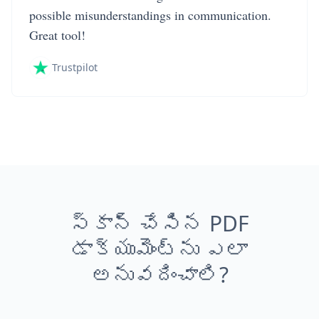
possible misunderstandings in communication.
Great tool!
Trustpilot
స్కాన్ చేసిన PDF
డాక్యుమెంట్‌ను ఎలా
అనువదించాలి?