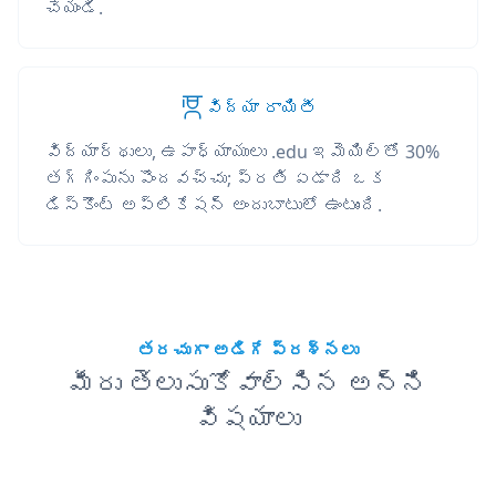
చేయండి.
విద్యా రాయితీ
విద్యార్థులు, ఉపాధ్యాయులు .edu ఇమెయిల్‌తో 30%
తగ్గింపును పొందవచ్చు; ప్రతి ఏడాది ఒక
డిస్కౌంట్ అప్లికేషన్ అందుబాటులో ఉంటుంది.
తరచుగా అడిగే ప్రశ్నలు
మీరు తెలుసుకోవాల్సిన అన్ని
విషయాలు