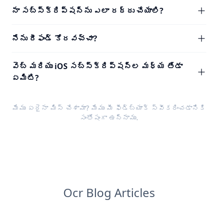
నా సబ్‌స్క్రిప్షన్‌ను ఎలా రద్దు చేయాలి?
నేను రీఫండ్ కోరవచ్చా?
వెబ్ మరియు iOS సబ్‌స్క్రిప్షన్‌ల మధ్య తేడా
ఏమిటి?
మేము ఏదైనా మిస్ చేశామా? మేము మీ
ఫీడ్‌బ్యాక్
స్వీకరించడానికి
సంతోషంగా ఉన్నాము.
Ocr Blog Articles