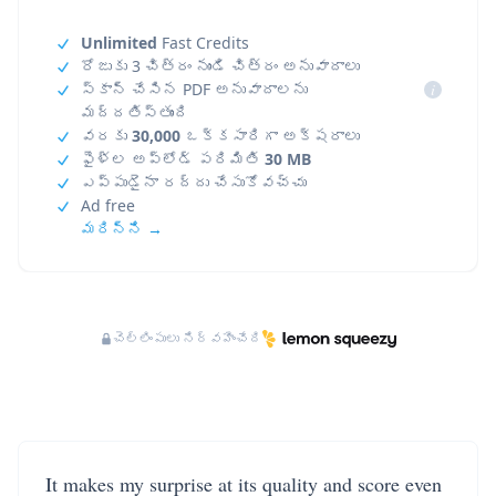
Unlimited
Fast Credits
రోజుకు 3 చిత్రం నుండి చిత్రం అనువాదాలు
స్కాన్ చేసిన PDF అనువాదాలను
i
మద్దతిస్తుంది
వరకు
30,000
ఒక్కసారిగా అక్షరాలు
ఫైళ్ల అప్‌లోడ్ పరిమితి
30 MB
ఎప్పుడైనా రద్దు చేసుకోవచ్చు
Ad free
మరిన్ని →
చెల్లింపులు నిర్వహించేది
It makes my surprise at its quality and score even