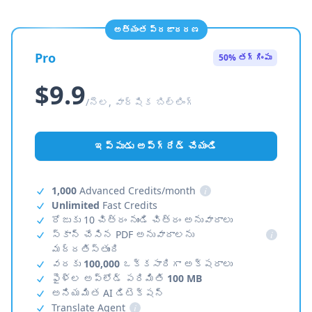
అత్యంత ప్రజాదరణ
Pro
50% తగ్గింపు
$9.9
/నెల, వార్షిక బిల్లింగ్
ఇప్పుడు అప్‌గ్రేడ్ చేయండి
1,000
Advanced Credits/month
i
Unlimited
Fast Credits
రోజుకు 10 చిత్రం నుండి చిత్రం అనువాదాలు
స్కాన్ చేసిన PDF అనువాదాలను
i
మద్దతిస్తుంది
వరకు
100,000
ఒక్కసారిగా అక్షరాలు
ఫైళ్ల అప్‌లోడ్ పరిమితి
100 MB
అనియమిత AI డిటెక్షన్
Translate Agent
i