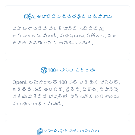
AI ఆధారిత ఖచ్చితమైన అనువాదాలు
సహజంగా చదివే సందర్భాన్ని గుర్తించే AI
అనువాదాలను పొందండి. సంభాషణలు, పత్రాలు, నిజ
జీవిత వినియోగానికి రూపొందించబడింది.
100+ భాషల మద్దతు
OpenL అనువాదాలతో 100 కంటే ఎక్కువ భాషల్లో,
ఇంగ్లీష్ నుండి అరబిక్, చైనీస్, ఫ్రెంచ్, స్పానిష్
మరియు మరెన్నో భాషల్లో సాంస్కృతిక అంతరాలను
సులభంగా అధిగమించండి.
బహుళ-ఫార్మాట్ అనువాదం