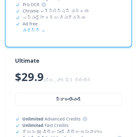
Pro OCR
i
Chrome ఎక్స్‌టెన్షన్ మద్దతు
ఎప్పుడైనా రద్దు చేసుకోవచ్చు
Ad free
మరిన్ని →
Ultimate
$29.9
/నెల, వార్షిక బిల్లింగ్
ప్రారంభించండి
Unlimited
Advanced Credits
i
Unlimited
Fast Credits
రోజుకు 30 చిత్రం నుండి చిత్రం అనువాదాలు