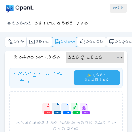
లాగిన్
అనువదించండి
పరికరాలు
డౌన్‌లోడ్
ధరలు
పాఠ్యం
చిత్రాలు
పత్రాలు
మాట్లాడటం
వెబ్‌సైట్ల
స్వయంచాలకంగా గుర్తించు
ఖచ్చితమైన ఫార్మాటింగ్
✨ ఇప్పుడే
ప్రయత్నించండి
కావాలా?
అనువదించడానికి డాక్యుమెంట్‌ను అప్‌లోడ్ చేయండి లేదా
డ్రాప్ చేయండి