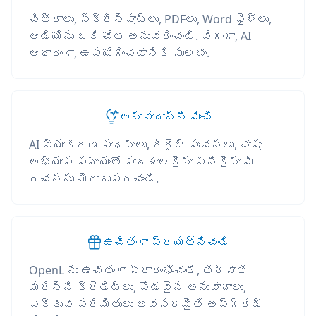
చిత్రాలు, స్క్రీన్‌షాట్‌లు, PDFలు, Word ఫైళ్లు,
ఆడియోను ఒకే చోట అనువదించండి. వేగంగా, AI
ఆధారంగా, ఉపయోగించడానికి సులభం.
అనువాదాన్ని మించి
AI వ్యాకరణ సాధనాలు, రీరైట్ సూచనలు, భాషా
అభ్యాస సహాయంతో పాఠశాలకైనా పనికైనా మీ
రచనను మెరుగుపరచండి.
ఉచితంగా ప్రయత్నించండి
OpenL ను ఉచితంగా ప్రారంభించండి, తర్వాత
మరిన్ని క్రెడిట్లు, పొడవైన అనువాదాలు,
ఎక్కువ పరిమితులు అవసరమైతే అప్‌గ్రేడ్