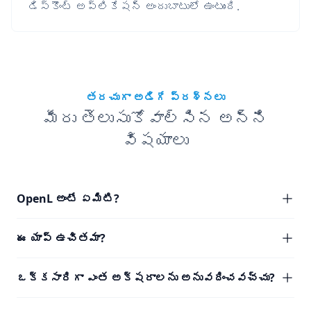
డిస్కౌంట్ అప్లికేషన్ అందుబాటులో ఉంటుంది.
తరచుగా అడిగే ప్రశ్నలు
మీరు తెలుసుకోవాల్సిన అన్ని
విషయాలు
OpenL అంటే ఏమిటి?
ఈ యాప్ ఉచితమా?
ఒక్కసారిగా ఎంత అక్షరాలను అనువదించవచ్చు?