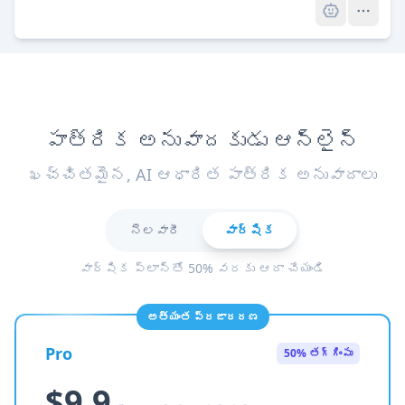
పాత్రిక అనువాదకుడు ఆన్‌లైన్
ఖచ్చితమైన, AI ఆధారిత పాత్రిక అనువాదాలు
నెలవారీ
వార్షిక
వార్షిక ప్లాన్‌తో 50% వరకు ఆదా చేయండి
అత్యంత ప్రజాదరణ
Pro
50% తగ్గింపు
$9.9