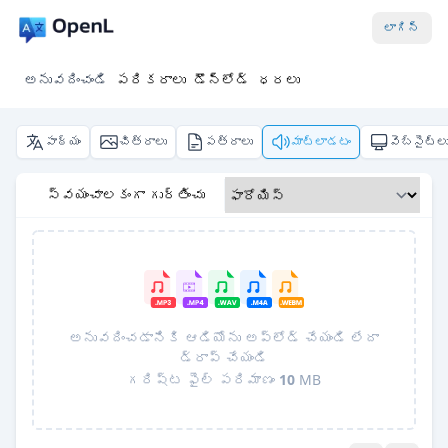
లాగిన్
అనువదించండి
పరికరాలు
డౌన్‌లోడ్
ధరలు
పాఠ్యం
చిత్రాలు
పత్రాలు
మాట్లాడటం
వెబ్‌సైట్ల
స్వయంచాలకంగా గుర్తించు
అనువదించడానికి ఆడియోను అప్‌లోడ్ చేయండి లేదా
డ్రాప్ చేయండి
గరిష్ట ఫైల్ పరిమాణం
10
MB
Pro