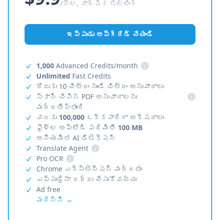
/నెల, వార్షిక బిల్లింగ్
ఇప్పుడు అప్‌గ్రేడ్ చేయండి
1,000
Advanced Credits/month
i
Unlimited
Fast Credits
రోజుకు 10 చిత్రం నుండి చిత్రం అనువాదాలు
స్కాన్ చేసిన PDF అనువాదాలను
i
మద్దతిస్తుంది
వరకు
100,000
ఒక్కసారిగా అక్షరాలు
ఫైళ్ల అప్‌లోడ్ పరిమితి
100 MB
అనియమిత AI డిటెక్షన్
Translate Agent
i
Pro OCR
i
Chrome ఎక్స్‌టెన్షన్ మద్దతు
ఎప్పుడైనా రద్దు చేసుకోవచ్చు
Ad free
మరిన్ని →