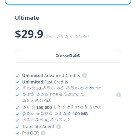
Ultimate
$29.9
/నెల, వార్షిక బిల్లింగ్
ప్రారంభించండి
Unlimited
Advanced Credits
i
Unlimited
Fast Credits
రోజుకు 30 చిత్రం నుండి చిత్రం అనువాదాలు
స్కాన్ చేసిన PDF అనువాదాలను
i
మద్దతిస్తుంది
వరకు
150,000
ఒక్కసారిగా అక్షరాలు
ఫైళ్ల అప్‌లోడ్ పరిమితి
100 MB
అనియమిత AI డిటెక్షన్
Translate Agent
i
Pro OCR
i