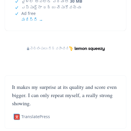
ఫైళ్ల అప్‌లోడ్ పరిమితి
30 MB
ఎప్పుడైనా రద్దు చేసుకోవచ్చు
Ad free
మరిన్ని →
చెల్లింపులు నిర్వహించేది
It makes my surprise at its quality and score even
bigger. I can only repeat myself, a really strong
showing.
TranslatePress