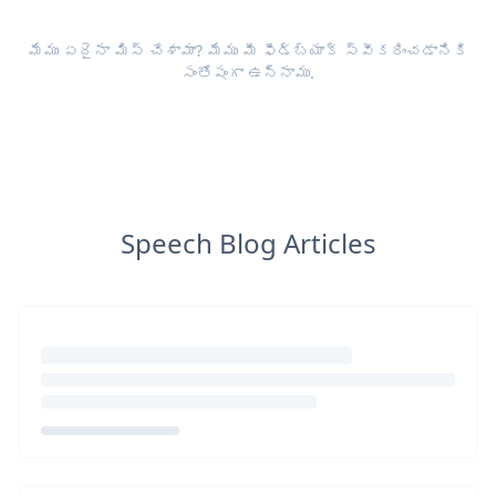
మేము ఏదైనా మిస్ చేశామా? మేము మీ
ఫీడ్‌బ్యాక్
స్వీకరించడానికి
సంతోషంగా ఉన్నాము.
Speech Blog Articles