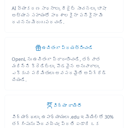
AI వ్యాకరణ సాధనాలు, రీరైట్ సూచనలు, భాషా
అభ్యాస సహాయంతో పాఠశాలకైనా పనికైనా మీ
రచనను మెరుగుపరచండి.
ఉచితంగా ప్రయత్నించండి
OpenL ను ఉచితంగా ప్రారంభించండి, తర్వాత
మరిన్ని క్రెడిట్లు, పొడవైన అనువాదాలు,
ఎక్కువ పరిమితులు అవసరమైతే అప్‌గ్రేడ్
చేయండి.
విద్యా రాయితీ
విద్యార్థులు, ఉపాధ్యాయులు .edu ఇమెయిల్‌తో 30%
తగ్గింపును పొందవచ్చు; ప్రతి ఏడాది ఒక