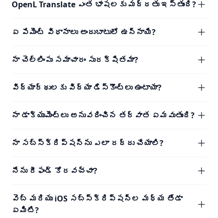
OpenL Translate ఎంత భాషలకు మద్దతు ఇస్తుంది?
ఏ పేమెంట్ విధానాలు అందుబాటులో ఉన్నాయి?
నా చెల్లింపు సమాచారం సురక్షితమా?
విద్యార్థులకు విద్యా డిస్కౌంట్లు ఉంటాయా?
నా డాక్యుమెంట్లు అనువదించిన తర్వాత ఏమవుతుంది?
నా సబ్‌స్క్రిప్షన్‌ను ఎలా రద్దు చేయాలి?
నేను రీఫండ్ కోరవచ్చా?
వెబ్ మరియు iOS సబ్‌స్క్రిప్షన్‌ల మధ్య తేడా
ఏమిటి?