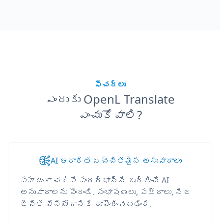
ఫీచర్లు
ఎందుకు OpenL Translate
ఎంచుకోవాలి?
AI ఆధారిత ఖచ్చితమైన అనువాదాలు
సహజంగా చదివే సందర్భాన్ని గుర్తించే AI
అనువాదాలను పొందండి. సంభాషణలు, పత్రాలు, నిజ
జీవిత వినియోగానికి రూపొందించబడింది.