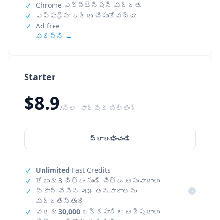
Chrome ఎక్స్‌టెన్షన్ మద్దతు
ఎప్పుడైనా రద్దు చేసుకోవచ్చు
Ad free
మరిన్ని →
Starter
$8.9
/నెల, వార్షిక బిల్లింగ్
ప్రారంభించండి
Unlimited
Fast Credits
రోజుకు 3 చిత్రం నుండి చిత్రం అనువాదాలు
స్కాన్ చేసిన PDF అనువాదాలను
i
మద్దతిస్తుంది
వరకు
30,000
ఒక్కసారిగా అక్షరాలు