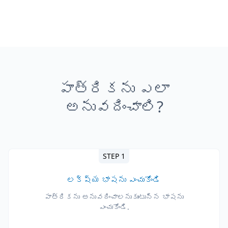
పాత్రికను ఎలా
అనువదించాలి?
STEP 1
లక్ష్య భాషను ఎంచుకోండి
పాత్రికను అనువదించాలనుకుంటున్న భాషను
ఎంచుకోండి.