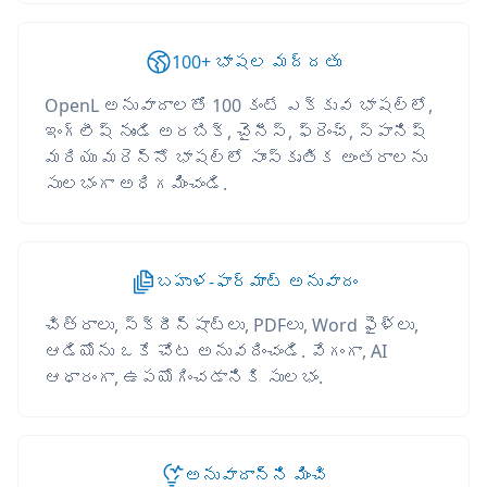
100+ భాషల మద్దతు
OpenL అనువాదాలతో 100 కంటే ఎక్కువ భాషల్లో,
ఇంగ్లీష్ నుండి అరబిక్, చైనీస్, ఫ్రెంచ్, స్పానిష్
మరియు మరెన్నో భాషల్లో సాంస్కృతిక అంతరాలను
సులభంగా అధిగమించండి.
బహుళ-ఫార్మాట్ అనువాదం
చిత్రాలు, స్క్రీన్‌షాట్‌లు, PDFలు, Word ఫైళ్లు,
ఆడియోను ఒకే చోట అనువదించండి. వేగంగా, AI
ఆధారంగా, ఉపయోగించడానికి సులభం.
అనువాదాన్ని మించి