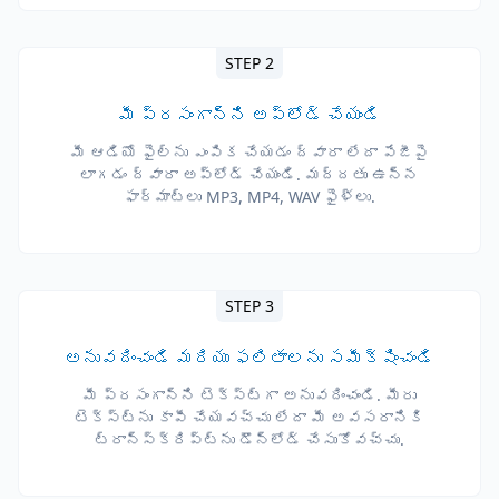
STEP 2
మీ ప్రసంగాన్ని అప్‌లోడ్ చేయండి
మీ ఆడియో ఫైల్‌ను ఎంపిక చేయడం ద్వారా లేదా పేజీపై
లాగడం ద్వారా అప్‌లోడ్ చేయండి. మద్దతు ఉన్న
ఫార్మాట్లు MP3, MP4, WAV ఫైళ్లు.
STEP 3
అనువదించండి మరియు ఫలితాలను సమీక్షించండి
మీ ప్రసంగాన్ని టెక్స్ట్‌గా అనువదించండి. మీరు
టెక్స్ట్‌ను కాపీ చేయవచ్చు లేదా మీ అవసరానికి
ట్రాన్స్క్రిప్ట్‌ను డౌన్‌లోడ్ చేసుకోవచ్చు.