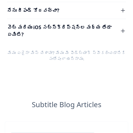
నేను రీఫండ్ కోరవచ్చా?
వెబ్ మరియు iOS సబ్‌స్క్రిప్షన్‌ల మధ్య తేడా
ఏమిటి?
మేము ఏదైనా మిస్ చేశామా? మేము మీ
ఫీడ్‌బ్యాక్
స్వీకరించడానికి
సంతోషంగా ఉన్నాము.
Subtitle Blog Articles