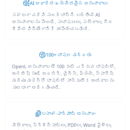
AI ఆధారిత ఖచ్చితమైన అనువాదాలు
సహజంగా చదివే సందర్భాన్ని గుర్తించే AI
అనువాదాలను పొందండి. సంభాషణలు, పత్రాలు, నిజ
జీవిత వినియోగానికి రూపొందించబడింది.
100+ భాషల మద్దతు
OpenL అనువాదాలతో 100 కంటే ఎక్కువ భాషల్లో,
ఇంగ్లీష్ నుండి అరబిక్, చైనీస్, ఫ్రెంచ్, స్పానిష్
మరియు మరెన్నో భాషల్లో సాంస్కృతిక అంతరాలను
సులభంగా అధిగమించండి.
బహుళ-ఫార్మాట్ అనువాదం
చిత్రాలు, స్క్రీన్‌షాట్‌లు, PDFలు, Word ఫైళ్లు,