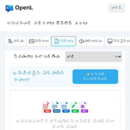
లాగిన్
అనువదించండి
పరికరాలు
డౌన్‌లోడ్
ధరలు
పాఠ్యం
చిత్రాలు
పత్రాలు
మాట్లాడటం
వెబ్‌సైట్ల
స్వయంచాలకంగా గుర్తించు
ఖచ్చితమైన ఫార్మాటింగ్
✨ ఇప్పుడే
ప్రయత్నించండి
కావాలా?
అనువదించడానికి డాక్యుమెంట్‌ను అప్‌లోడ్ చేయండి లేదా
డ్రాప్ చేయండి