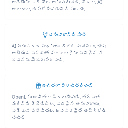
ఆడియోను ఒకే చోట అనువదించండి. వేగంగా, AI
ఆధారంగా, ఉపయోగించడానికి సులభం.
అనువాదాన్ని మించి
AI వ్యాకరణ సాధనాలు, రీరైట్ సూచనలు, భాషా
అభ్యాస సహాయంతో పాఠశాలకైనా పనికైనా మీ
రచనను మెరుగుపరచండి.
ఉచితంగా ప్రయత్నించండి
OpenL ను ఉచితంగా ప్రారంభించండి, తర్వాత
మరిన్ని క్రెడిట్లు, పొడవైన అనువాదాలు,
ఎక్కువ పరిమితులు అవసరమైతే అప్‌గ్రేడ్
చేయండి.