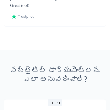
Great tool!
Trustpilot
సబ్‌టైటిల్ డాక్యుమెంట్లను
ఎలా అనువదించాలి?
STEP 1