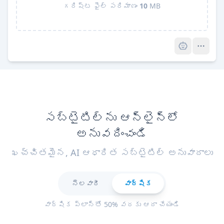
గరిష్ట ఫైల్ పరిమాణం
10
MB
Pro
సబ్‌టైటిల్‌ను ఆన్‌లైన్‌లో
అనువదించండి
ఖచ్చితమైన, AI ఆధారిత సబ్‌టైటిల్ అనువాదాలు
నెలవారీ
వార్షిక
వార్షిక ప్లాన్‌తో 50% వరకు ఆదా చేయండి