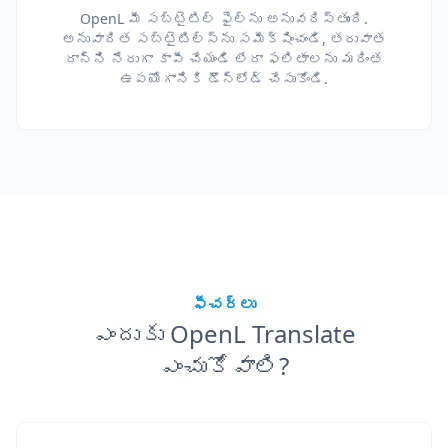
OpenL మీ సబ్‌టైటిల్ ఫైల్‌ను అనువదిస్తుంది.
అనువాదిత సబ్‌టైటిల్స్‌ను సమీక్షించండి, తరువాత
దాన్ని నేరుగా కాపీ చేయండి లేదా ఫలితాలను మరింత
ఉపయోగానికి డౌన్‌లోడ్ చేసుకోండి.
ఫీచర్లు
ఎందుకు OpenL Translate
ఎంచుకోవాలి?