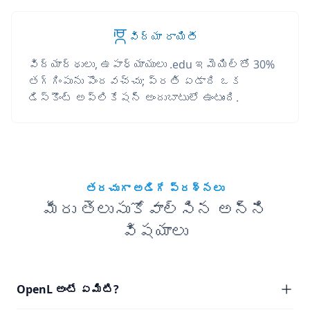
విద్యా రాయితీ
విద్యార్థులు, ఉపాధ్యాయులు .edu ఇమెయిల్‌తో 30%
తగ్గింపును పొందవచ్చు; ప్రతి ఏడాది ఒక
డిస్కౌంట్ అప్లికేషన్ అందుబాటులో ఉంటుంది.
తరచుగా అడిగే ప్రశ్నలు
మీరు తెలుసుకోవాల్సిన అన్ని
విషయాలు
OpenL అంటే ఏమిటి?