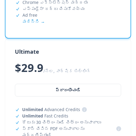
Chrome ఎక్స్‌టెన్షన్ మద్దతు
ఎప్పుడైనా రద్దు చేసుకోవచ్చు
Ad free
మరిన్ని →
Ultimate
$29.9
/నెల, వార్షిక బిల్లింగ్
ప్రారంభించండి
Unlimited
Advanced Credits
i
Unlimited
Fast Credits
రోజుకు 30 చిత్రం నుండి చిత్రం అనువాదాలు
స్కాన్ చేసిన PDF అనువాదాలను
i
మద్దతిస్తుంది