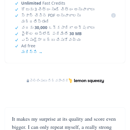
Unlimited
Fast Credits
రోజుకు 3 చిత్రం నుండి చిత్రం అనువాదాలు
స్కాన్ చేసిన PDF అనువాదాలను
i
మద్దతిస్తుంది
వరకు
30,000
ఒక్కసారిగా అక్షరాలు
ఫైళ్ల అప్‌లోడ్ పరిమితి
30 MB
ఎప్పుడైనా రద్దు చేసుకోవచ్చు
Ad free
మరిన్ని →
చెల్లింపులు నిర్వహించేది
It makes my surprise at its quality and score even
bigger. I can only repeat myself, a really strong