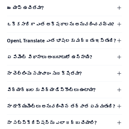
ఈ యాప్ ఉచితమా?
ఒక్కసారిగా ఎంత అక్షరాలను అనువదించవచ్చు?
OpenL Translate ఎంత భాషలకు మద్దతు ఇస్తుంది?
ఏ పేమెంట్ విధానాలు అందుబాటులో ఉన్నాయి?
నా చెల్లింపు సమాచారం సురక్షితమా?
విద్యార్థులకు విద్యా డిస్కౌంట్లు ఉంటాయా?
నా డాక్యుమెంట్లు అనువదించిన తర్వాత ఏమవుతుంది?
నా సబ్‌స్క్రిప్షన్‌ను ఎలా రద్దు చేయాలి?