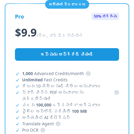
అత్యంత ప్రజాదరణ
Pro
50% తగ్గింపు
$9.9
/నెల, వార్షిక బిల్లింగ్
ఇప్పుడు అప్‌గ్రేడ్ చేయండి
1,000
Advanced Credits/month
i
Unlimited
Fast Credits
రోజుకు 10 చిత్రం నుండి చిత్రం అనువాదాలు
స్కాన్ చేసిన PDF అనువాదాలను
i
మద్దతిస్తుంది
వరకు
100,000
ఒక్కసారిగా అక్షరాలు
ఫైళ్ల అప్‌లోడ్ పరిమితి
100 MB
అనియమిత AI డిటెక్షన్
Translate Agent
i
Pro OCR
i