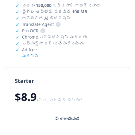
వరకు
150,000
ఒక్కసారిగా అక్షరాలు
ఫైళ్ల అప్‌లోడ్ పరిమితి
100 MB
అనియమిత AI డిటెక్షన్
Translate Agent
i
Pro OCR
i
Chrome ఎక్స్‌టెన్షన్ మద్దతు
ఎప్పుడైనా రద్దు చేసుకోవచ్చు
Ad free
మరిన్ని →
Starter
$8.9
/నెల, వార్షిక బిల్లింగ్
ప్రారంభించండి