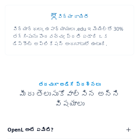
విద్యా రాయితీ
విద్యార్థులు, ఉపాధ్యాయులు .edu ఇమెయిల్‌తో 30%
తగ్గింపును పొందవచ్చు; ప్రతి ఏడాది ఒక
డిస్కౌంట్ అప్లికేషన్ అందుబాటులో ఉంటుంది.
తరచుగా అడిగే ప్రశ్నలు
మీరు తెలుసుకోవాల్సిన అన్ని
విషయాలు
OpenL అంటే ఏమిటి?