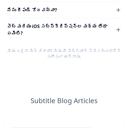
నేను రీఫండ్ కోరవచ్చా?
వెబ్ మరియు iOS సబ్‌స్క్రిప్షన్‌ల మధ్య తేడా
ఏమిటి?
మేము ఏదైనా మిస్ చేశామా? మేము మీ
ఫీడ్‌బ్యాక్
స్వీకరించడానికి
సంతోషంగా ఉన్నాము.
Subtitle Blog Articles