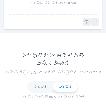
గరిష్ట ఫైల్ పరిమాణం
10
MB
Pro
సబ్‌టైటిల్‌ను ఆన్‌లైన్‌లో
అనువదించండి
ఖచ్చితమైన, AI ఆధారిత సబ్‌టైటిల్ అనువాదాలు
నెలవారీ
వార్షిక
వార్షిక ప్లాన్‌తో 50% వరకు ఆదా చేయండి