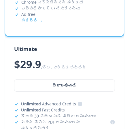
Chrome ఎక్స్‌టెన్షన్ మద్దతు
ఎప్పుడైనా రద్దు చేసుకోవచ్చు
Ad free
మరిన్ని →
Ultimate
$29.9
/నెల, వార్షిక బిల్లింగ్
ప్రారంభించండి
Unlimited
Advanced Credits
i
Unlimited
Fast Credits
రోజుకు 30 చిత్రం నుండి చిత్రం అనువాదాలు
స్కాన్ చేసిన PDF అనువాదాలను
i
మద్దతిస్తుంది