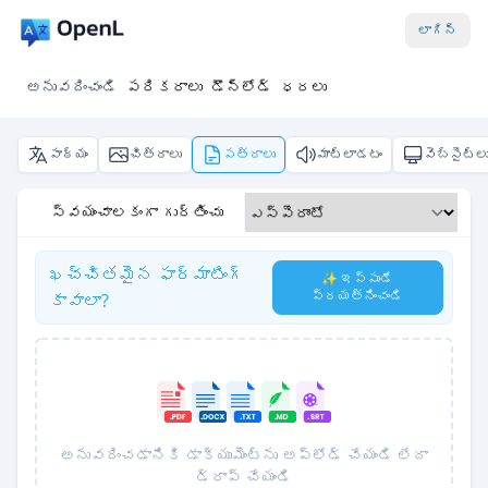
లాగిన్
అనువదించండి
పరికరాలు
డౌన్‌లోడ్
ధరలు
పాఠ్యం
చిత్రాలు
పత్రాలు
మాట్లాడటం
వెబ్‌సైట్ల
స్వయంచాలకంగా గుర్తించు
ఖచ్చితమైన ఫార్మాటింగ్
✨ ఇప్పుడే
ప్రయత్నించండి
కావాలా?
అనువదించడానికి డాక్యుమెంట్‌ను అప్‌లోడ్ చేయండి లేదా
డ్రాప్ చేయండి