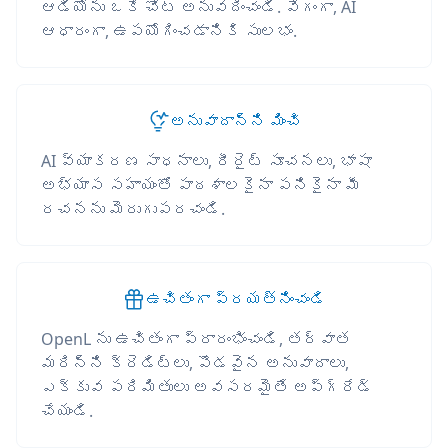
ఆడియోను ఒకే చోట అనువదించండి. వేగంగా, AI
ఆధారంగా, ఉపయోగించడానికి సులభం.
అనువాదాన్ని మించి
AI వ్యాకరణ సాధనాలు, రీరైట్ సూచనలు, భాషా
అభ్యాస సహాయంతో పాఠశాలకైనా పనికైనా మీ
రచనను మెరుగుపరచండి.
ఉచితంగా ప్రయత్నించండి
OpenL ను ఉచితంగా ప్రారంభించండి, తర్వాత
మరిన్ని క్రెడిట్లు, పొడవైన అనువాదాలు,
ఎక్కువ పరిమితులు అవసరమైతే అప్‌గ్రేడ్
చేయండి.