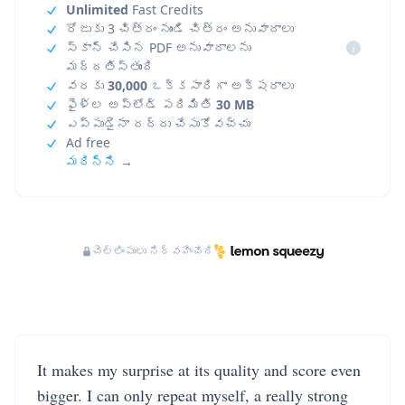
Unlimited
Fast Credits
రోజుకు 3 చిత్రం నుండి చిత్రం అనువాదాలు
స్కాన్ చేసిన PDF అనువాదాలను
i
మద్దతిస్తుంది
వరకు
30,000
ఒక్కసారిగా అక్షరాలు
ఫైళ్ల అప్‌లోడ్ పరిమితి
30 MB
ఎప్పుడైనా రద్దు చేసుకోవచ్చు
Ad free
మరిన్ని →
చెల్లింపులు నిర్వహించేది
It makes my surprise at its quality and score even
bigger. I can only repeat myself, a really strong