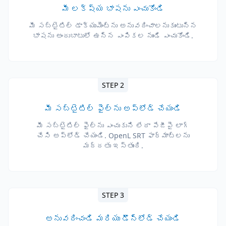
మీ లక్ష్య భాషను ఎంచుకోండి
మీ సబ్‌టైటిల్ డాక్యుమెంట్‌ను అనువదించాలనుకుంటున్న
భాషను అందుబాటులో ఉన్న ఎంపికల నుండి ఎంచుకోండి.
STEP 2
మీ సబ్‌టైటిల్ ఫైల్‌ను అప్‌లోడ్ చేయండి
మీ సబ్‌టైటిల్ ఫైల్‌ను ఎంచుకుని లేదా పేజీపై లాగ్
చేసి అప్‌లోడ్ చేయండి. OpenL SRT ఫార్మాట్లను
మద్దతు ఇస్తుంది.
STEP 3
అనువదించండి మరియు డౌన్‌లోడ్ చేయండి