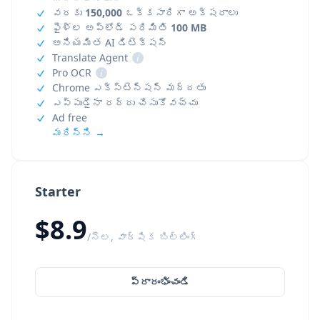
వరకు
150,000
ఒక్కసారిగా అక్షరాలు
ఫైళ్ల అప్‌లోడ్ పరిమితి
100 MB
అనియమిత AI డిటెక్షన్
Translate Agent
i
Pro OCR
i
Chrome ఎక్స్‌టెన్షన్ మద్దతు
ఎప్పుడైనా రద్దు చేసుకోవచ్చు
Ad free
మరిన్ని →
Starter
$8.9
/నెల, వార్షిక బిల్లింగ్
ప్రారంభించండి