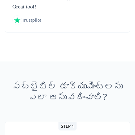
Great tool!
Trustpilot
సబ్‌టైటిల్ డాక్యుమెంట్లను
ఎలా అనువదించాలి?
STEP 1