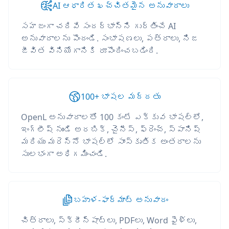
AI ఆధారిత ఖచ్చితమైన అనువాదాలు
సహజంగా చదివే సందర్భాన్ని గుర్తించే AI
అనువాదాలను పొందండి. సంభాషణలు, పత్రాలు, నిజ
జీవిత వినియోగానికి రూపొందించబడింది.
100+ భాషల మద్దతు
OpenL అనువాదాలతో 100 కంటే ఎక్కువ భాషల్లో,
ఇంగ్లీష్ నుండి అరబిక్, చైనీస్, ఫ్రెంచ్, స్పానిష్
మరియు మరెన్నో భాషల్లో సాంస్కృతిక అంతరాలను
సులభంగా అధిగమించండి.
బహుళ-ఫార్మాట్ అనువాదం
చిత్రాలు, స్క్రీన్‌షాట్‌లు, PDFలు, Word ఫైళ్లు,