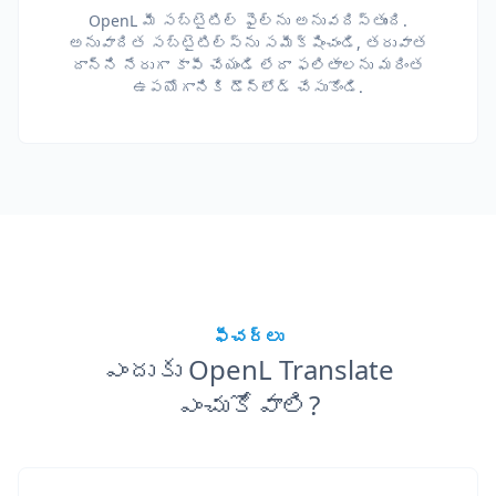
OpenL మీ సబ్‌టైటిల్ ఫైల్‌ను అనువదిస్తుంది.
అనువాదిత సబ్‌టైటిల్స్‌ను సమీక్షించండి, తరువాత
దాన్ని నేరుగా కాపీ చేయండి లేదా ఫలితాలను మరింత
ఉపయోగానికి డౌన్‌లోడ్ చేసుకోండి.
ఫీచర్లు
ఎందుకు OpenL Translate
ఎంచుకోవాలి?