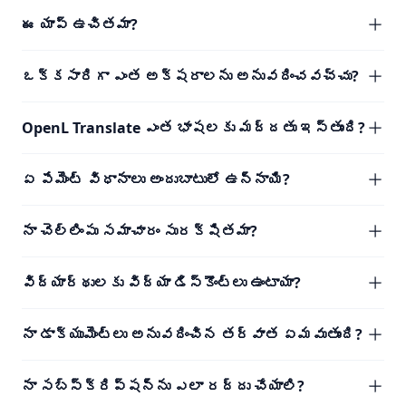
ఈ యాప్ ఉచితమా?
ఒక్కసారిగా ఎంత అక్షరాలను అనువదించవచ్చు?
OpenL Translate ఎంత భాషలకు మద్దతు ఇస్తుంది?
ఏ పేమెంట్ విధానాలు అందుబాటులో ఉన్నాయి?
నా చెల్లింపు సమాచారం సురక్షితమా?
విద్యార్థులకు విద్యా డిస్కౌంట్లు ఉంటాయా?
నా డాక్యుమెంట్లు అనువదించిన తర్వాత ఏమవుతుంది?
నా సబ్‌స్క్రిప్షన్‌ను ఎలా రద్దు చేయాలి?