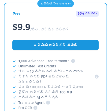
అత్యంత ప్రజాదరణ
Pro
50% తగ్గింపు
$9.9
/నెల, వార్షిక బిల్లింగ్
ఇప్పుడు అప్‌గ్రేడ్ చేయండి
1,000
Advanced Credits/month
i
Unlimited
Fast Credits
రోజుకు 10 చిత్రం నుండి చిత్రం అనువాదాలు
స్కాన్ చేసిన PDF అనువాదాలను
i
మద్దతిస్తుంది
వరకు
100,000
ఒక్కసారిగా అక్షరాలు
ఫైళ్ల అప్‌లోడ్ పరిమితి
100 MB
అనియమిత AI డిటెక్షన్
Translate Agent
i
Pro OCR
i