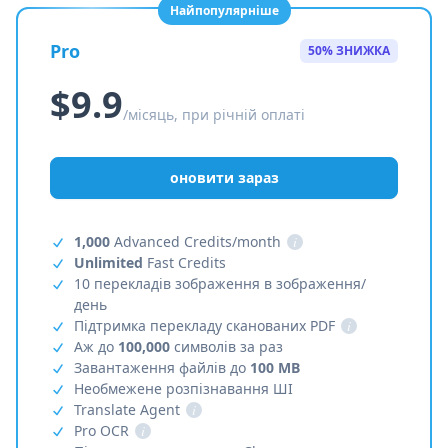
Найпопулярніше
Pro
50% ЗНИЖКА
$9.9
/місяць, при річній оплаті
оновити зараз
1,000
Advanced Credits/month
i
Unlimited
Fast Credits
10 перекладів зображення в зображення/
день
Підтримка перекладу сканованих PDF
i
Аж до
100,000
символів за раз
Завантаження файлів до
100 MB
Необмежене розпізнавання ШІ
Translate Agent
i
Pro OCR
i