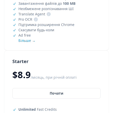
Завантаження файлів до
100 MB
Необмежене розпізнавання ШІ
Translate Agent
i
Pro OCR
i
Підтримка розширення Chrome
Скасувати будь-коли
Ad free
Більше →
Starter
$8.9
/місяць, при річній оплаті
Почати
Unlimited
Fast Credits