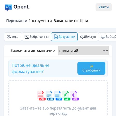
Увійти
Перекласти
Інструменти
Завантажити
Ціни
текст
Зображення
Документи
Виступ
Вебса
Визначити автоматично
Потрібне ідеальне
✨
Спробувати
форматування?
Завантажте або перетягніть документ для
перекладу