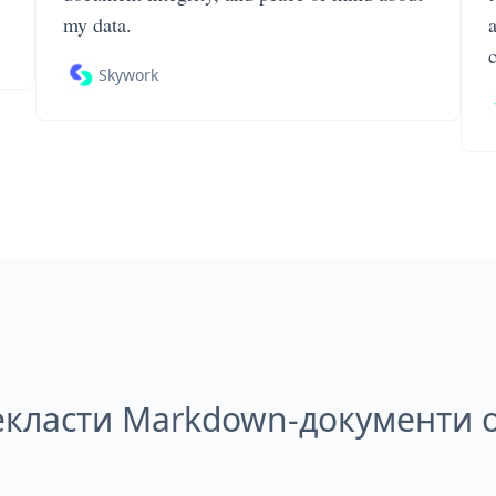
my data.
Skywork
екласти Markdown-документи 