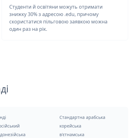
Студенти й освітяни можуть отримати
знижку 30% з адресою .edu, причому
скористатися пільговою заявкою можна
один раз на рік.
ді
нді
Стандартна арабська
осійський
корейська
ндонезійська
в'єтнамська