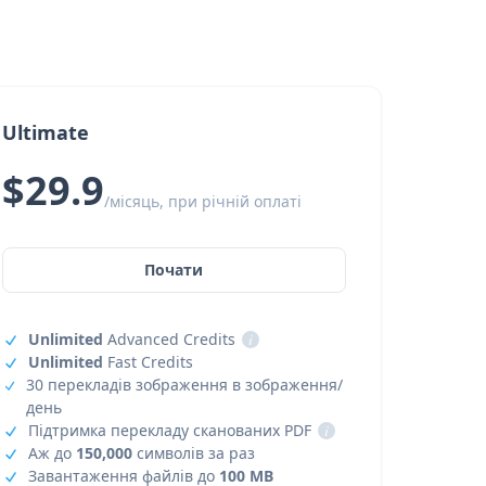
Ultimate
$29.9
/місяць, при річній оплаті
Почати
Unlimited
Advanced Credits
i
Unlimited
Fast Credits
30 перекладів зображення в зображення/
день
Підтримка перекладу сканованих PDF
i
Аж до
150,000
символів за раз
Завантаження файлів до
100 MB