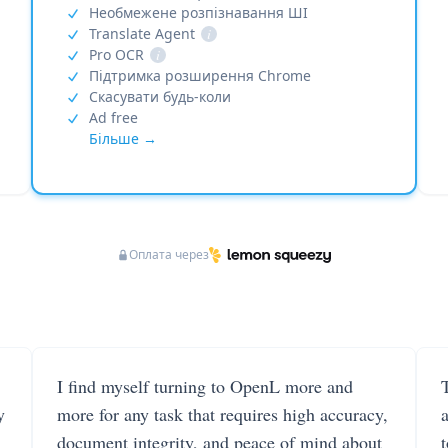
Необмежене розпізнавання ШІ
Translate Agent
i
Pro OCR
i
Підтримка розширення Chrome
Скасувати будь-коли
Ad free
Більше →
Оплата через
I find myself turning to OpenL more and
T
y
more for any task that requires high accuracy,
document integrity, and peace of mind about