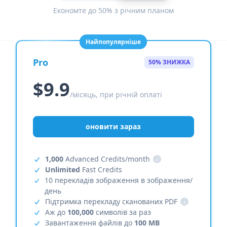
Економте до 50% з річним планом
Найпопулярніше
Pro
50% ЗНИЖКА
$9.9
/місяць, при річній оплаті
оновити зараз
1,000
Advanced Credits/month
i
Unlimited
Fast Credits
10 перекладів зображення в зображення/
день
Підтримка перекладу сканованих PDF
i
Аж до
100,000
символів за раз
Завантаження файлів до
100 MB