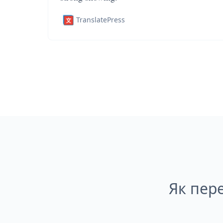
TranslatePress
Як пер