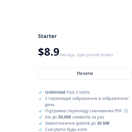
Starter
$8.9
/місяць, при річній оплаті
Почати
Unlimited
Fast Credits
3 перекладів зображення в зображення/
день
Підтримка перекладу сканованих PDF
i
Аж до
30,000
символів за раз
Завантаження файлів до
30 MB
Скасувати будь-коли