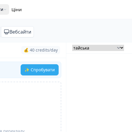
ти
Ціни
Вебсайти
💰 40 credits/day
✨ Спробувати
я перекладу