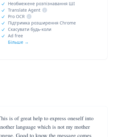
Необмежене розпізнавання ШІ
Translate Agent
i
Pro OCR
i
Підтримка розширення Chrome
Скасувати будь-коли
Ad free
Більше →
his is of great help to express oneself into
another language which is not my mother
tongue. Good to know the message comes