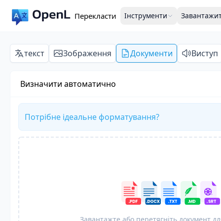
Перекласти
Інструменти
Завантажи
текст
Зображення
Документи
Виступ
Визначити автоматично
Потрібне ідеальне форматування?
Завантажте або перетягніть документ дл