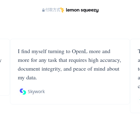
付款方式
I find myself turning to OpenL more and
T
y
more for any task that requires high accuracy,
document integrity, and peace of mind about
my data.
Skywork