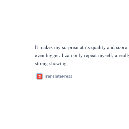
It makes my surprise at its quality and score
even bigger. I can only repeat myself, a reall
strong showing.
TranslatePress