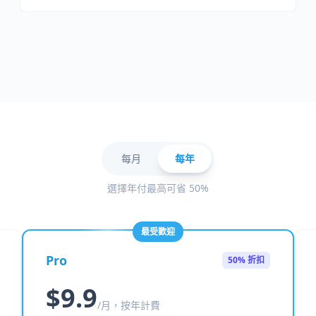
每月
每年
選擇年付最高可省 50%
最受歡迎
Pro
50% 折扣
$9.9
/月，按年計費