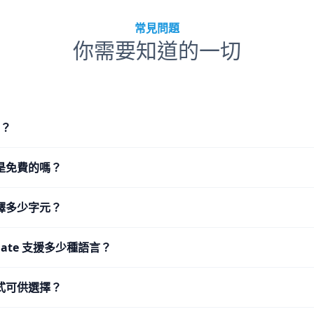
常見問題
你需要知道的一切
L？
是免費的嗎？
譯多少字元？
nslate 支援多少種語言？
式可供選擇？