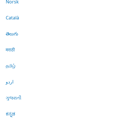
Norsk
Català
తెలుగు
मराठी
தமிழ்
اردو
ગુજરાતી
ಕನ್ನಡ