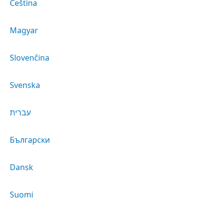
Čeština
Magyar
Slovenčina
Svenska
עברית
Български
Dansk
Suomi