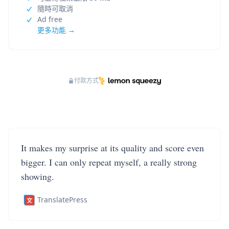
隨時可取消
Ad free
更多功能 →
付款方式
It makes my surprise at its quality and score even
bigger. I can only repeat myself, a really strong
showing.
TranslatePress