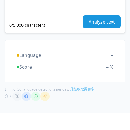
Analyze text
0/5,000 characters
Language
--
Score
-- %
Limit of 30 language detections per day,
升級以取得更多
分享: