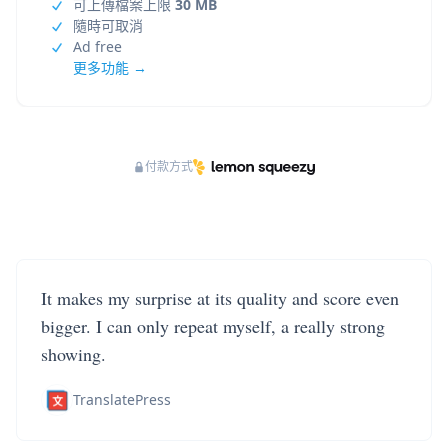
可上傳檔案上限
30 MB
隨時可取消
Ad free
更多功能 →
付款方式
It makes my surprise at its quality and score even
bigger. I can only repeat myself, a really strong
showing.
TranslatePress