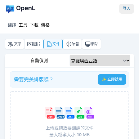
登入
翻譯
工具
下載
價格
文字
圖片
文件
語音
網站
自動偵測
需要完美排版嗎？
✨ 立即試用
上傳或拖放要翻譯的文件
最大檔案大小
10
MB