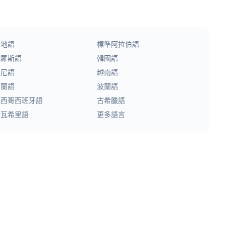
印地語
標準阿拉伯語
俄羅斯語
韓國語
印尼語
越南語
荷蘭語
波蘭語
墨西哥西班牙語
古希臘語
斯瓦希里語
更多語言