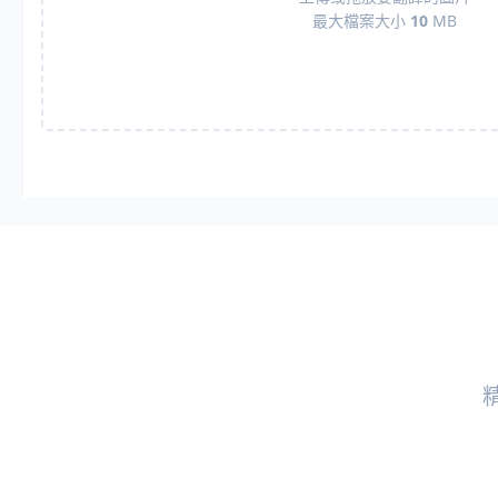
最大檔案大小
10
MB