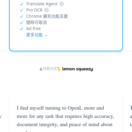
Translate Agent
i
Pro OCR
i
Chrome 擴充功能支援
隨時可取消
Ad free
更多功能 →
付款方式
I find myself turning to OpenL more and
T
y
more for any task that requires high accuracy,
document integrity, and peace of mind about