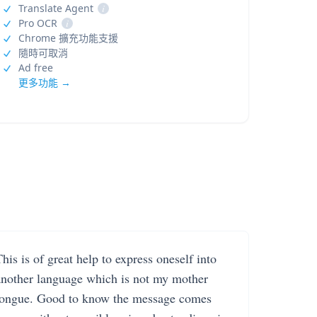
Translate Agent
i
Pro OCR
i
Chrome 擴充功能支援
隨時可取消
Ad free
更多功能 →
his is of great help to express oneself into
another language which is not my mother
tongue. Good to know the message comes