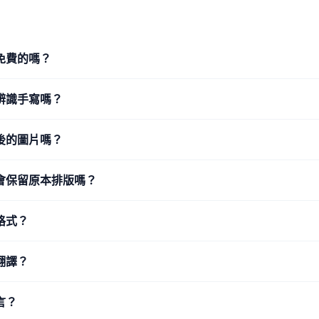
免費的嗎？
辨識手寫嗎？
後的圖片嗎？
會保留原本排版嗎？
格式？
翻譯？
言？