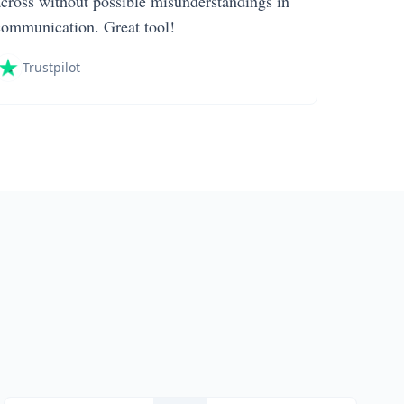
across without possible misunderstandings in
communication. Great tool!
Trustpilot