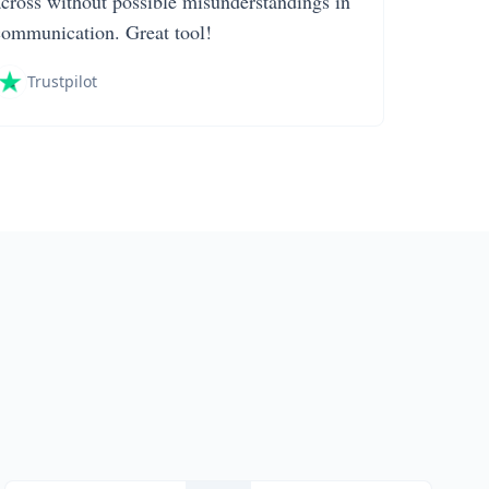
across without possible misunderstandings in
communication. Great tool!
Trustpilot