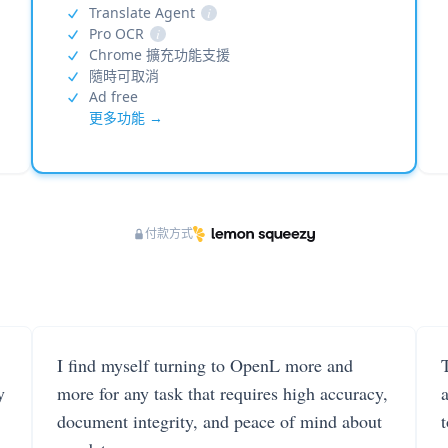
Translate Agent
i
Pro OCR
i
Chrome 擴充功能支援
隨時可取消
Ad free
更多功能 →
付款方式
I find myself turning to OpenL more and
T
y
more for any task that requires high accuracy,
document integrity, and peace of mind about