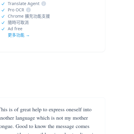
Translate Agent
i
Pro OCR
i
Chrome 擴充功能支援
隨時可取消
Ad free
更多功能 →
his is of great help to express oneself into
another language which is not my mother
tongue. Good to know the message comes