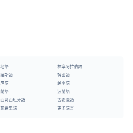
印地語
標準阿拉伯語
俄羅斯語
韓國語
印尼語
越南語
荷蘭語
波蘭語
墨西哥西班牙語
古希臘語
斯瓦希里語
更多語言