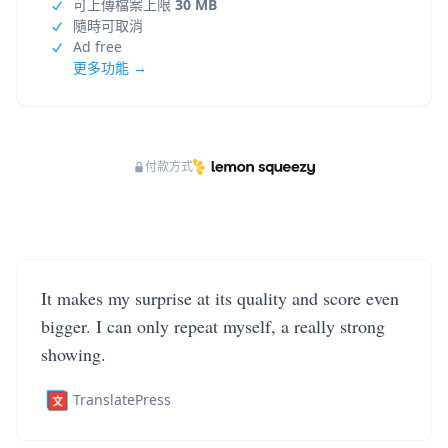
可上傳檔案上限
30 MB
隨時可取消
Ad free
更多功能 →
付款方式
It makes my surprise at its quality and score even
bigger. I can only repeat myself, a really strong
showing.
TranslatePress