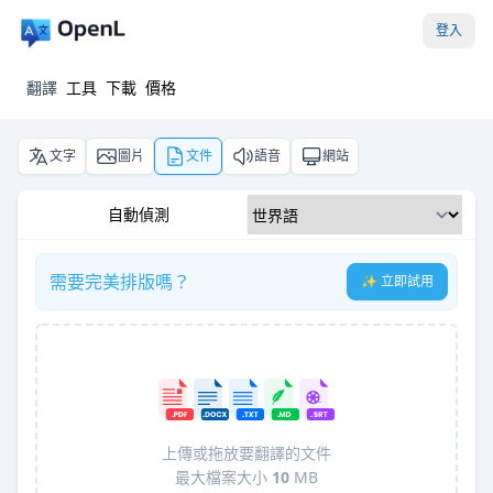
登入
翻譯
工具
下載
價格
文字
圖片
文件
語音
網站
自動偵測
需要完美排版嗎？
✨ 立即試用
上傳或拖放要翻譯的文件
最大檔案大小
10
MB