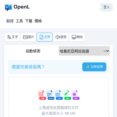
登入
翻譯
工具
下載
價格
文字
圖片
文件
語音
網站
自動偵測
需要完美排版嗎？
✨ 立即試用
上傳或拖放要翻譯的文件
最大檔案大小
10
MB