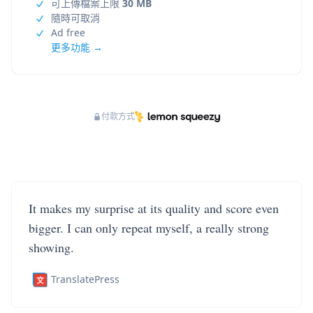
可上傳檔案上限
30 MB
隨時可取消
Ad free
更多功能 →
付款方式
It makes my surprise at its quality and score even
bigger. I can only repeat myself, a really strong
showing.
TranslatePress