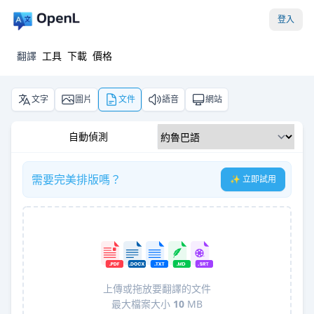
登入
翻譯
工具
下載
價格
文字
圖片
文件
語音
網站
自動偵測
需要完美排版嗎？
✨ 立即試用
上傳或拖放要翻譯的文件
最大檔案大小
10
MB