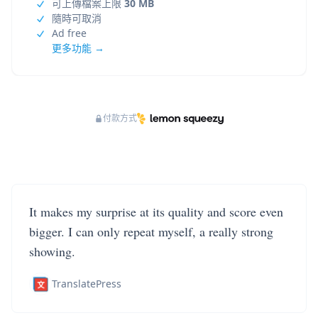
可上傳檔案上限
30 MB
隨時可取消
Ad free
更多功能 →
付款方式
It makes my surprise at its quality and score even
bigger. I can only repeat myself, a really strong
showing.
TranslatePress