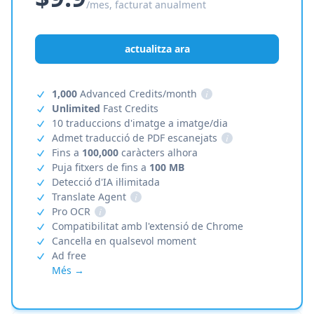
/mes, facturat anualment
actualitza ara
1,000
Advanced Credits/month
i
Unlimited
Fast Credits
10 traduccions d'imatge a imatge/dia
Admet traducció de PDF escanejats
i
Fins a
100,000
caràcters alhora
Puja fitxers de fins a
100 MB
Detecció d'IA il·limitada
Translate Agent
i
Pro OCR
i
Compatibilitat amb l'extensió de Chrome
Cancel·la en qualsevol moment
Ad free
Més →