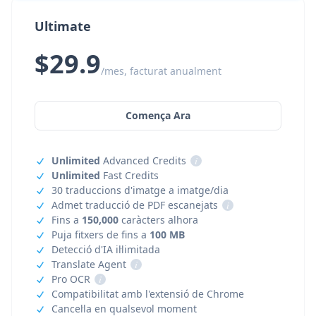
Ultimate
$29.9
/mes, facturat anualment
Comença Ara
Unlimited
Advanced Credits
i
Unlimited
Fast Credits
30 traduccions d'imatge a imatge/dia
Admet traducció de PDF escanejats
i
Fins a
150,000
caràcters alhora
Puja fitxers de fins a
100 MB
Detecció d'IA il·limitada
Translate Agent
i
Pro OCR
i
Compatibilitat amb l'extensió de Chrome
Cancel·la en qualsevol moment