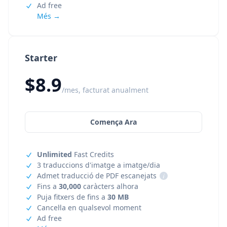
Ad free
Més →
Starter
$8.9
/mes, facturat anualment
Comença Ara
Unlimited
Fast Credits
3 traduccions d'imatge a imatge/dia
Admet traducció de PDF escanejats
i
Fins a
30,000
caràcters alhora
Puja fitxers de fins a
30 MB
Cancel·la en qualsevol moment
Ad free