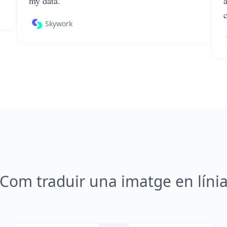
my data.
Skywork
Com traduir una imatge en líni