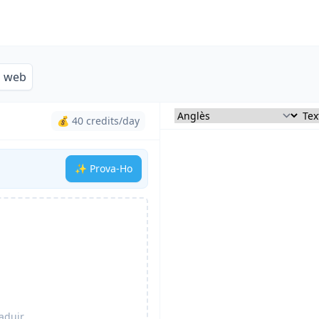
s web
💰 40 credits/day
✨ Prova-Ho
aduir