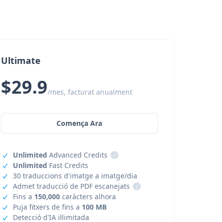
Ultimate
$29.9
/mes, facturat anualment
Comença Ara
Unlimited
Advanced Credits
i
Unlimited
Fast Credits
30 traduccions d'imatge a imatge/dia
Admet traducció de PDF escanejats
i
Fins a
150,000
caràcters alhora
Puja fitxers de fins a
100 MB
Detecció d'IA il·limitada