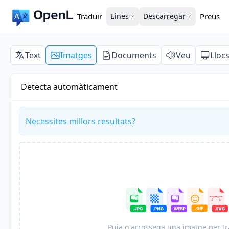
Traduir
Eines
Descarregar
Preus
Text
Imatges
Documents
Veu
Lloc
Detecta automàticament
Necessites millors resultats?
Puja o arrossega una imatge per tr