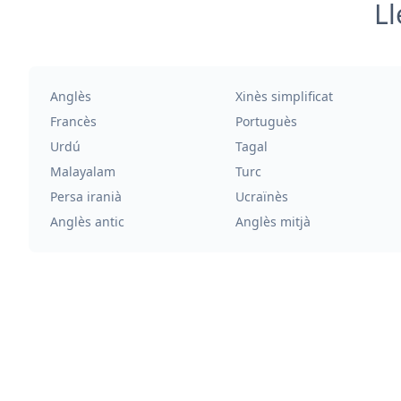
Ll
Anglès
Xinès simplificat
Francès
Portuguès
Urdú
Tagal
Malayalam
Turc
Persa iranià
Ucraïnès
Anglès antic
Anglès mitjà