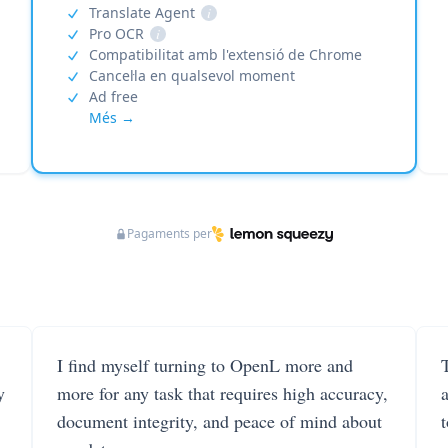
Translate Agent
i
Pro OCR
i
Compatibilitat amb l'extensió de Chrome
Cancel·la en qualsevol moment
Ad free
Més →
Pagaments per
I find myself turning to OpenL more and
T
y
more for any task that requires high accuracy,
document integrity, and peace of mind about