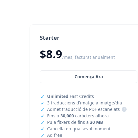
Starter
$8.9
/mes, facturat anualment
Comença Ara
Unlimited
Fast Credits
3 traduccions d'imatge a imatge/dia
Admet traducció de PDF escanejats
i
Fins a
30,000
caràcters alhora
Puja fitxers de fins a
30 MB
Cancel·la en qualsevol moment
Ad free