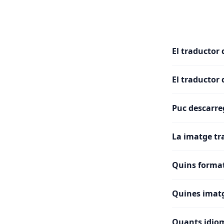
El traductor 
El traductor
Puc descarre
La imatge tr
Quins format
Quines imatg
Quants idio