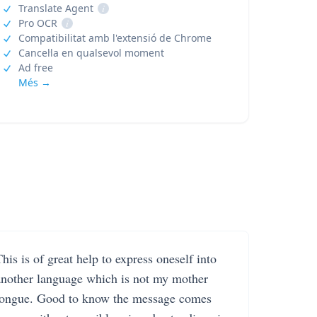
Translate Agent
i
Pro OCR
i
Compatibilitat amb l'extensió de Chrome
Cancel·la en qualsevol moment
Ad free
Més →
his is of great help to express oneself into
another language which is not my mother
tongue. Good to know the message comes