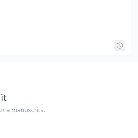
ït
r a manuscrits.