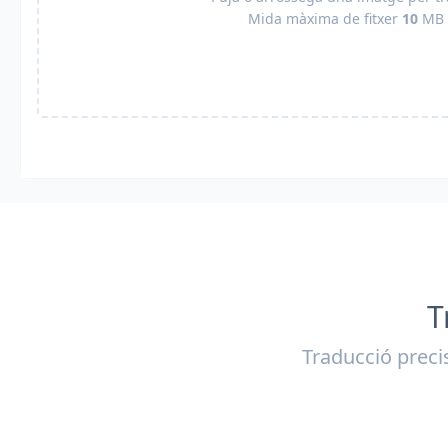
Mida màxima de fitxer
10
MB
T
Traducció prec