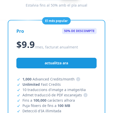
Estalvia fins al 50% amb el pla anual
El més popular
Pro
50% DE DESCOMPTE
$9.9
/mes, facturat anualment
actualitza ara
1,000
Advanced Credits/month
i
Unlimited
Fast Credits
10 traduccions d'imatge a imatge/dia
Admet traducció de PDF escanejats
i
Fins a
100,000
caràcters alhora
Puja fitxers de fins a
100 MB
Detecció d'IA il·limitada