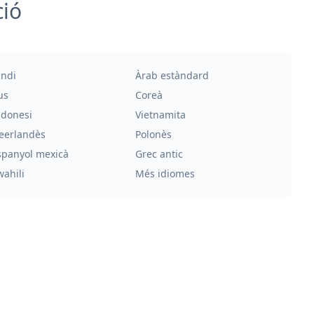
ció
indi
Àrab estàndard
us
Coreà
ndonesi
Vietnamita
eerlandès
Polonès
spanyol mexicà
Grec antic
wahili
Més idiomes