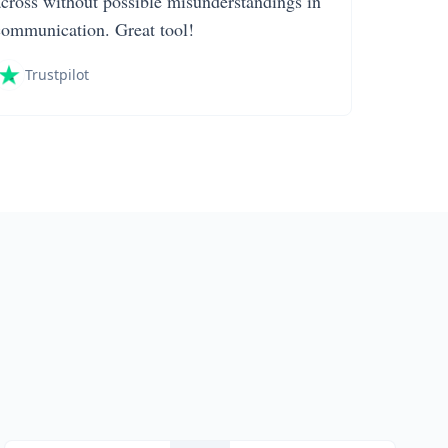
across without possible misunderstandings in
communication. Great tool!
Trustpilot
a