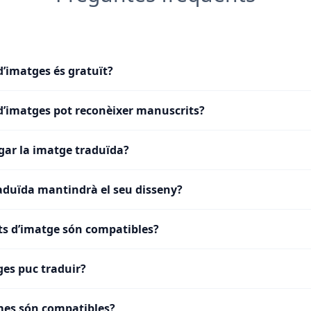
d’imatges és gratuït?
 d’imatges pot reconèixer manuscrits?
gar la imatge traduïda?
aduïda mantindrà el seu disseny?
s d’imatge són compatibles?
es puc traduir?
mes són compatibles?