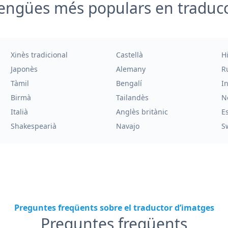
engües més populars en traduc
Xinès tradicional
Castellà
H
Japonès
Alemany
R
Tàmil
Bengalí
I
Birmà
Tailandès
N
Italià
Anglès britànic
E
Shakespearià
Navajo
S
Preguntes freqüents sobre el traductor d’imatges
Preguntes freqüents