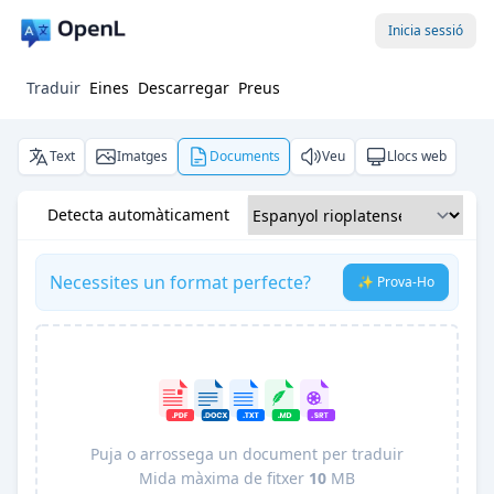
Inicia sessió
Traduir
Eines
Descarregar
Preus
Text
Imatges
Documents
Veu
Llocs web
Detecta automàticament
Necessites un format perfecte?
✨ Prova-Ho
Puja o arrossega un document per traduir
Mida màxima de fitxer
10
MB