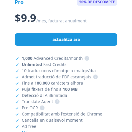
Pro
50% DE DESCOMPTE
$9.9
/mes, facturat anualment
actualitza ara
1,000
Advanced Credits/month
i
Unlimited
Fast Credits
10 traduccions d'imatge a imatge/dia
Admet traducció de PDF escanejats
i
Fins a
100,000
caràcters alhora
Puja fitxers de fins a
100 MB
Detecció d'IA il·limitada
Translate Agent
i
Pro OCR
i
Compatibilitat amb l'extensió de Chrome
Cancel·la en qualsevol moment
Ad free