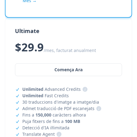
Més →
Ultimate
$29.9
/mes, facturat anualment
Comença Ara
Unlimited
Advanced Credits
i
Unlimited
Fast Credits
30 traduccions d'imatge a imatge/dia
Admet traducció de PDF escanejats
i
Fins a
150,000
caràcters alhora
Puja fitxers de fins a
100 MB
Detecció d'IA il·limitada
Translate Agent
i