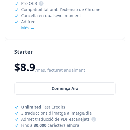
Pro OCR
i
Compatibilitat amb l'extensió de Chrome
Cancel·la en qualsevol moment
Ad free
Més →
Starter
$8.9
/mes, facturat anualment
Comença Ara
Unlimited
Fast Credits
3 traduccions d'imatge a imatge/dia
Admet traducció de PDF escanejats
i
Fins a
30,000
caràcters alhora