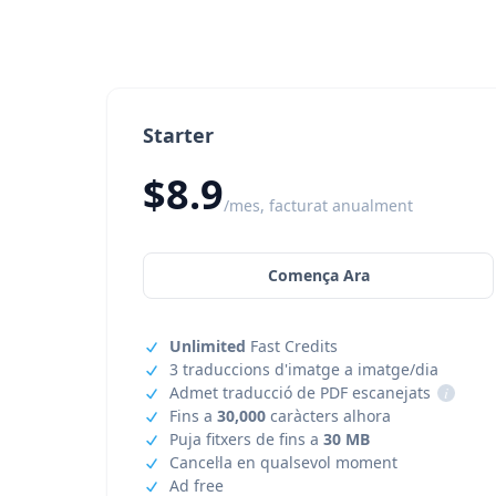
Starter
$8.9
/mes, facturat anualment
Comença Ara
Unlimited
Fast Credits
3 traduccions d'imatge a imatge/dia
Admet traducció de PDF escanejats
i
Fins a
30,000
caràcters alhora
Puja fitxers de fins a
30 MB
Cancel·la en qualsevol moment
Ad free