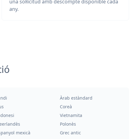
una sol·licitud amb descompte disponible cada
any.
ció
indi
Àrab estàndard
us
Coreà
ndonesi
Vietnamita
eerlandès
Polonès
spanyol mexicà
Grec antic