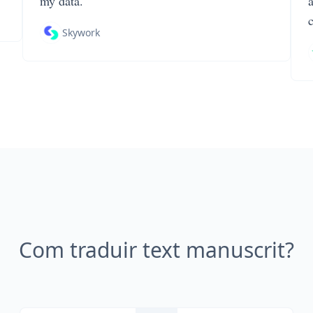
my data.
Skywork
Com traduir text manuscrit?