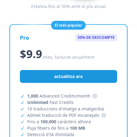
Estalvia fins al 50% amb el pla anual
El més popular
Pro
50% DE DESCOMPTE
$9.9
/mes, facturat anualment
actualitza ara
1,000
Advanced Credits/month
i
Unlimited
Fast Credits
10 traduccions d'imatge a imatge/dia
Admet traducció de PDF escanejats
i
Fins a
100,000
caràcters alhora
Puja fitxers de fins a
100 MB
Detecció d'IA il·limitada