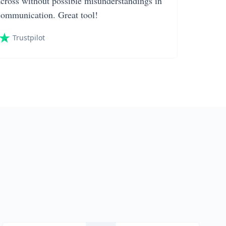
across without possible misunderstandings in
communication. Great tool!
Trustpilot