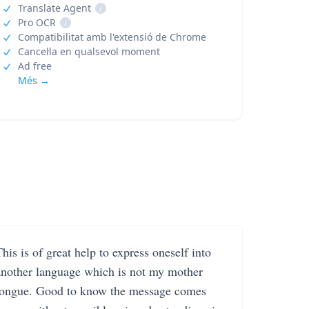
Translate Agent
i
Pro OCR
i
Compatibilitat amb l'extensió de Chrome
Cancel·la en qualsevol moment
Ad free
Més →
his is of great help to express oneself into
another language which is not my mother
tongue. Good to know the message comes