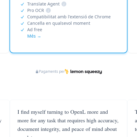
Translate Agent
i
Pro OCR
i
Compatibilitat amb l'extensió de Chrome
Cancel·la en qualsevol moment
Ad free
Més →
Pagaments per
I find myself turning to OpenL more and
T
y
more for any task that requires high accuracy,
document integrity, and peace of mind about