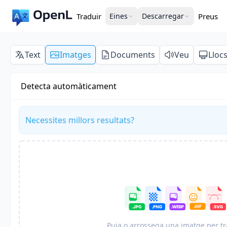
Traduir
Eines
Descarregar
Preus
Text
Imatges
Documents
Veu
Lloc
Detecta automàticament
Necessites millors resultats?
Puja o arrossega una imatge per tr