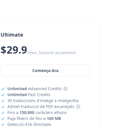
Ultimate
$29.9
/mes, facturat anualment
Comença Ara
Unlimited
Advanced Credits
i
Unlimited
Fast Credits
30 traduccions d'imatge a imatge/dia
Admet traducció de PDF escanejats
i
Fins a
150,000
caràcters alhora
Puja fitxers de fins a
100 MB
Detecció d'IA il·limitada