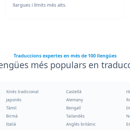
llargues i límits més alts.
Traduccions expertes en més de 100 llengües
engües més populars en traduc
Xinès tradicional
Castellà
H
Japonès
Alemany
R
Tàmil
Bengalí
I
Birmà
Tailandès
N
Italià
Anglès britànic
E