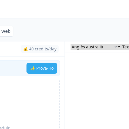
s web
💰 40 credits/day
✨ Prova-Ho
aduir