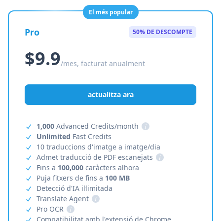
El més popular
Pro
50% DE DESCOMPTE
$9.9
/mes, facturat anualment
actualitza ara
1,000
Advanced Credits/month
i
Unlimited
Fast Credits
10 traduccions d'imatge a imatge/dia
Admet traducció de PDF escanejats
i
Fins a
100,000
caràcters alhora
Puja fitxers de fins a
100 MB
Detecció d'IA il·limitada
Translate Agent
i
Pro OCR
i
Compatibilitat amb l'extensió de Chrome