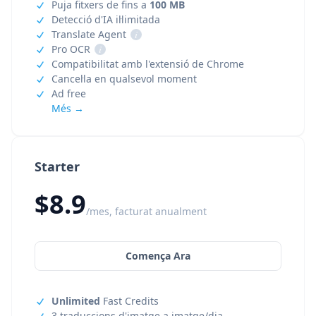
Puja fitxers de fins a
100 MB
Detecció d'IA il·limitada
Translate Agent
i
Pro OCR
i
Compatibilitat amb l'extensió de Chrome
Cancel·la en qualsevol moment
Ad free
Més →
Starter
$8.9
/mes, facturat anualment
Comença Ara
Unlimited
Fast Credits
3 traduccions d'imatge a imatge/dia