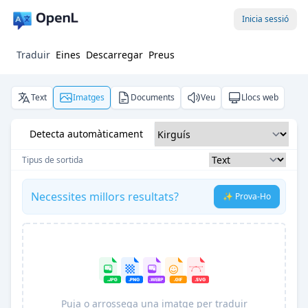
Inicia sessió
Traduir
Eines
Descarregar
Preus
Text
Imatges
Documents
Veu
Llocs web
Detecta automàticament
Tipus de sortida
Necessites millors resultats?
✨ Prova-Ho
Puja o arrossega una imatge per traduir