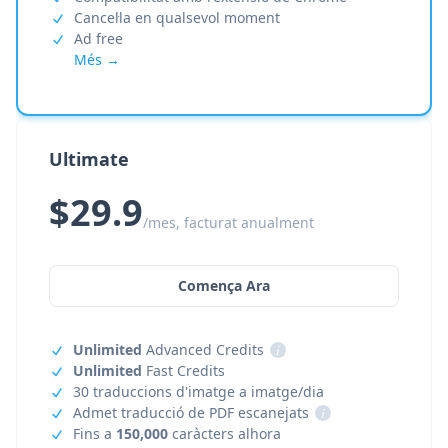
Cancel·la en qualsevol moment
Ad free
Més →
Ultimate
$29.9
/mes, facturat anualment
Comença Ara
Unlimited
Advanced Credits
i
Unlimited
Fast Credits
30 traduccions d'imatge a imatge/dia
Admet traducció de PDF escanejats
i
Fins a
150,000
caràcters alhora