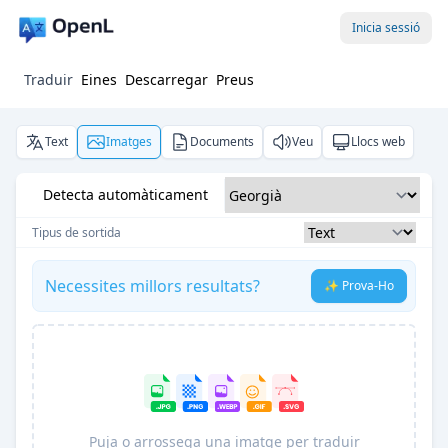
Inicia sessió
Traduir
Eines
Descarregar
Preus
Text
Imatges
Documents
Veu
Llocs web
Detecta automàticament
Tipus de sortida
Necessites millors resultats?
✨ Prova-Ho
Puja o arrossega una imatge per traduir