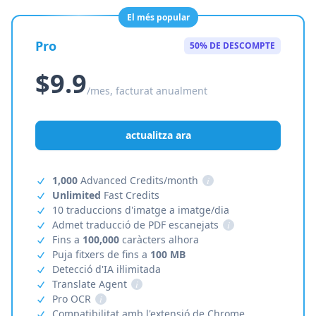
El més popular
Pro
50% DE DESCOMPTE
$9.9
/mes, facturat anualment
actualitza ara
1,000
Advanced Credits/month
i
Unlimited
Fast Credits
10 traduccions d'imatge a imatge/dia
Admet traducció de PDF escanejats
i
Fins a
100,000
caràcters alhora
Puja fitxers de fins a
100 MB
Detecció d'IA il·limitada
Translate Agent
i
Pro OCR
i
Compatibilitat amb l'extensió de Chrome