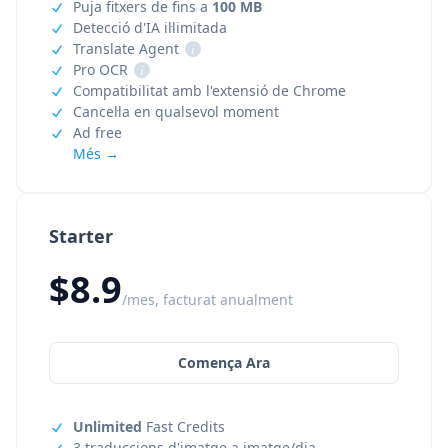
Puja fitxers de fins a
100 MB
Detecció d'IA il·limitada
Translate Agent
i
Pro OCR
i
Compatibilitat amb l'extensió de Chrome
Cancel·la en qualsevol moment
Ad free
Més →
Starter
$8.9
/mes, facturat anualment
Comença Ara
Unlimited
Fast Credits
3 traduccions d'imatge a imatge/dia