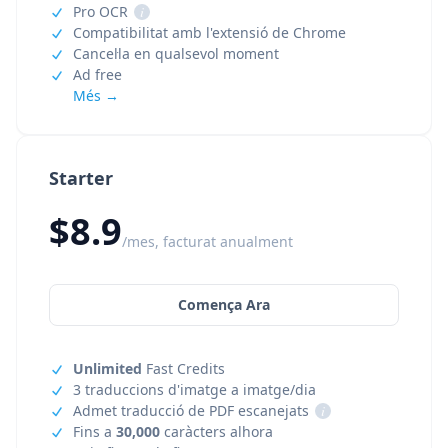
Pro OCR
i
Compatibilitat amb l'extensió de Chrome
Cancel·la en qualsevol moment
Ad free
Més →
Starter
$8.9
/mes, facturat anualment
Comença Ara
Unlimited
Fast Credits
3 traduccions d'imatge a imatge/dia
Admet traducció de PDF escanejats
i
Fins a
30,000
caràcters alhora