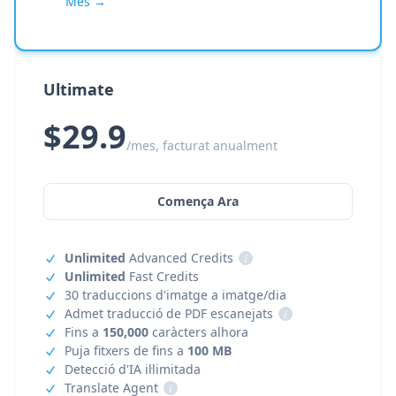
Més →
Ultimate
$29.9
/mes, facturat anualment
Comença Ara
Unlimited
Advanced Credits
i
Unlimited
Fast Credits
30 traduccions d'imatge a imatge/dia
Admet traducció de PDF escanejats
i
Fins a
150,000
caràcters alhora
Puja fitxers de fins a
100 MB
Detecció d'IA il·limitada
Translate Agent
i