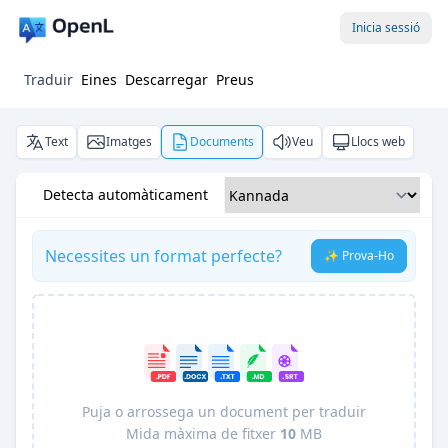
Inicia sessió
Traduir
Eines
Descarregar
Preus
Text
Imatges
Documents
Veu
Llocs web
Detecta automàticament
Necessites un format perfecte?
✨ Prova-Ho
Puja o arrossega un document per traduir
Mida màxima de fitxer
10
MB