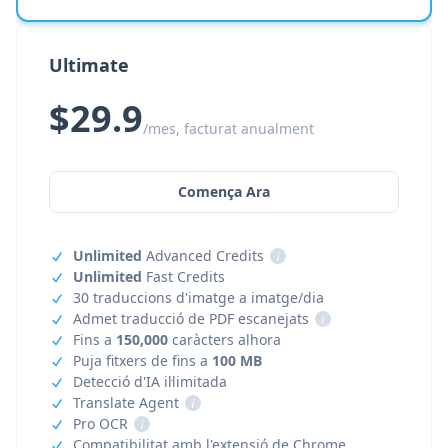
Ultimate
$29.9
/mes, facturat anualment
Comença Ara
Unlimited
Advanced Credits
i
Unlimited
Fast Credits
30 traduccions d'imatge a imatge/dia
Admet traducció de PDF escanejats
i
Fins a
150,000
caràcters alhora
Puja fitxers de fins a
100 MB
Detecció d'IA il·limitada
Translate Agent
i
Pro OCR
i
Compatibilitat amb l'extensió de Chrome