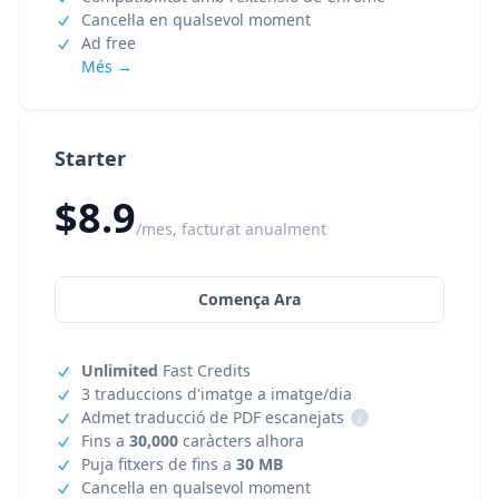
Cancel·la en qualsevol moment
Ad free
Més →
Starter
$8.9
/mes, facturat anualment
Comença Ara
Unlimited
Fast Credits
3 traduccions d'imatge a imatge/dia
Admet traducció de PDF escanejats
i
Fins a
30,000
caràcters alhora
Puja fitxers de fins a
30 MB
Cancel·la en qualsevol moment