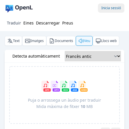
Inicia sessió
Traduir
Eines
Descarregar
Preus
Text
Imatges
Documents
Veu
Llocs web
Detecta automàticament
Puja o arrossega un àudio per traduir
Mida màxima de fitxer
10
MB
Pro