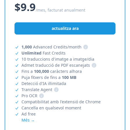
$9.9
/mes, facturat anualment
actualitza ara
1,000
Advanced Credits/month
i
Unlimited
Fast Credits
10 traduccions d'imatge a imatge/dia
Admet traducció de PDF escanejats
i
Fins a
100,000
caràcters alhora
Puja fitxers de fins a
100 MB
Detecció d'IA il·limitada
Translate Agent
i
Pro OCR
i
Compatibilitat amb l'extensió de Chrome
Cancel·la en qualsevol moment
Ad free
Més →