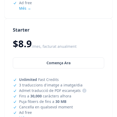
Ad free
Més →
Starter
$8.9
/mes, facturat anualment
Comença Ara
Unlimited
Fast Credits
3 traduccions d'imatge a imatge/dia
Admet traducció de PDF escanejats
i
Fins a
30,000
caràcters alhora
Puja fitxers de fins a
30 MB
Cancel·la en qualsevol moment
Ad free