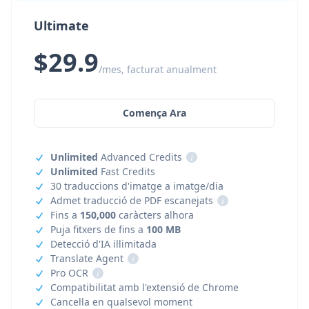
Ultimate
$29.9
/mes, facturat anualment
Comença Ara
Unlimited
Advanced Credits
i
Unlimited
Fast Credits
30 traduccions d'imatge a imatge/dia
Admet traducció de PDF escanejats
i
Fins a
150,000
caràcters alhora
Puja fitxers de fins a
100 MB
Detecció d'IA il·limitada
Translate Agent
i
Pro OCR
i
Compatibilitat amb l'extensió de Chrome
Cancel·la en qualsevol moment