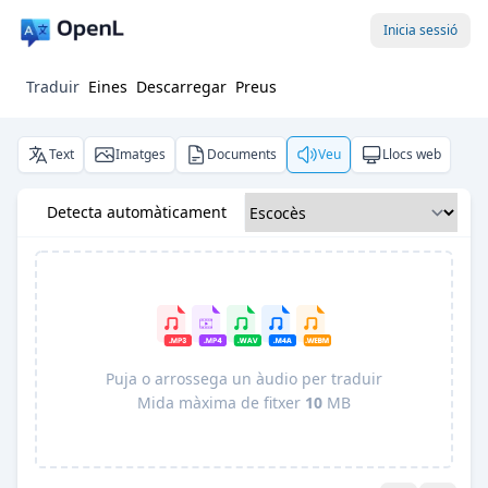
Inicia sessió
Traduir
Eines
Descarregar
Preus
Text
Imatges
Documents
Veu
Llocs web
Detecta automàticament
Puja o arrossega un àudio per traduir
Mida màxima de fitxer
10
MB
Pro