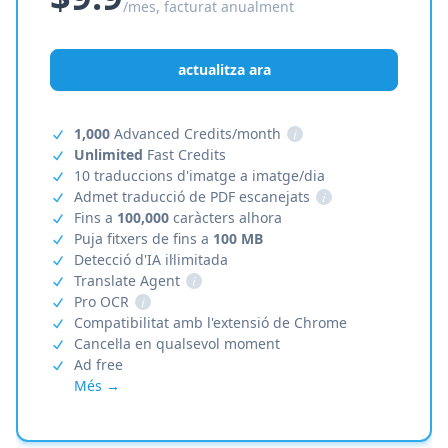
/mes, facturat anualment
actualitza ara
1,000
Advanced Credits/month
i
Unlimited
Fast Credits
10 traduccions d'imatge a imatge/dia
Admet traducció de PDF escanejats
i
Fins a
100,000
caràcters alhora
Puja fitxers de fins a
100 MB
Detecció d'IA il·limitada
Translate Agent
i
Pro OCR
i
Compatibilitat amb l'extensió de Chrome
Cancel·la en qualsevol moment
Ad free
Més →