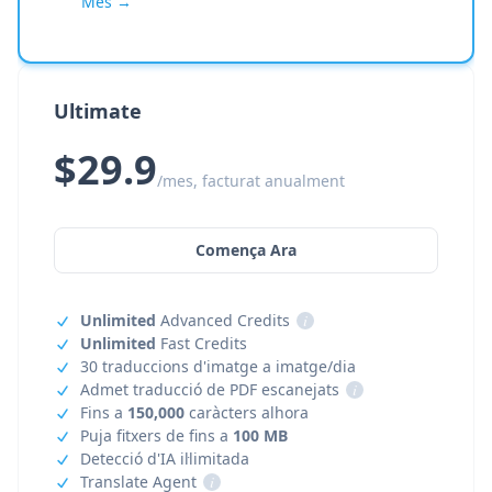
Més →
Ultimate
$29.9
/mes, facturat anualment
Comença Ara
Unlimited
Advanced Credits
i
Unlimited
Fast Credits
30 traduccions d'imatge a imatge/dia
Admet traducció de PDF escanejats
i
Fins a
150,000
caràcters alhora
Puja fitxers de fins a
100 MB
Detecció d'IA il·limitada
Translate Agent
i