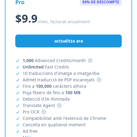
Pro
50% DE DESCOMPTE
$9.9
/mes, facturat anualment
actualitza ara
1,000
Advanced Credits/month
i
Unlimited
Fast Credits
10 traduccions d'imatge a imatge/dia
Admet traducció de PDF escanejats
i
Fins a
100,000
caràcters alhora
Puja fitxers de fins a
100 MB
Detecció d'IA il·limitada
Translate Agent
i
Pro OCR
i
Compatibilitat amb l'extensió de Chrome
Cancel·la en qualsevol moment
Ad free