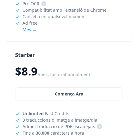
Pro OCR
i
Compatibilitat amb l'extensió de Chrome
Cancel·la en qualsevol moment
Ad free
Més →
Starter
$8.9
/mes, facturat anualment
Comença Ara
Unlimited
Fast Credits
3 traduccions d'imatge a imatge/dia
Admet traducció de PDF escanejats
i
Fins a
30,000
caràcters alhora