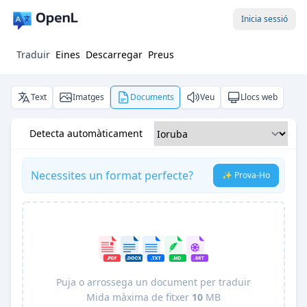
Inicia sessió
Traduir
Eines
Descarregar
Preus
Text
Imatges
Documents
Veu
Llocs web
Detecta automàticament
Necessites un format perfecte?
✨ Prova-Ho
Puja o arrossega un document per traduir
Mida màxima de fitxer
10
MB