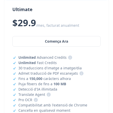
Ultimate
$29.9
/mes, facturat anualment
Comença Ara
Unlimited
Advanced Credits
i
Unlimited
Fast Credits
30 traduccions d'imatge a imatge/dia
Admet traducció de PDF escanejats
i
Fins a
150,000
caràcters alhora
Puja fitxers de fins a
100 MB
Detecció d'IA il·limitada
Translate Agent
i
Pro OCR
i
Compatibilitat amb l'extensió de Chrome
Cancel·la en qualsevol moment