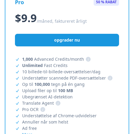
Pro
50 % RABAT
$9.9
/måned, faktureret årligt
opgrader nu
1,000
Advanced Credits/month
i
Unlimited
Fast Credits
10 billede-til-billede-oversættelser/dag
Understøtter scannede PDF-oversættelser
i
Op til
100,000
tegn på én gang
Upload filer op til
100 MB
Ubegrænset AI-detektion
Translate Agent
i
Pro OCR
i
Understøttelse af Chrome-udvidelser
Annuller når som helst
Ad free