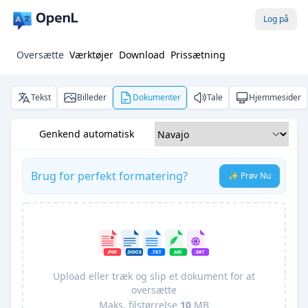
Log på
Oversætte
Værktøjer
Download
Prissætning
Tekst
Billeder
Dokumenter
Tale
Hjemmesider
Genkend automatisk
Brug for perfekt formatering?
✨ Prøv Nu
Upload eller træk og slip et dokument for at
oversætte
Maks. filstørrelse
10
MB