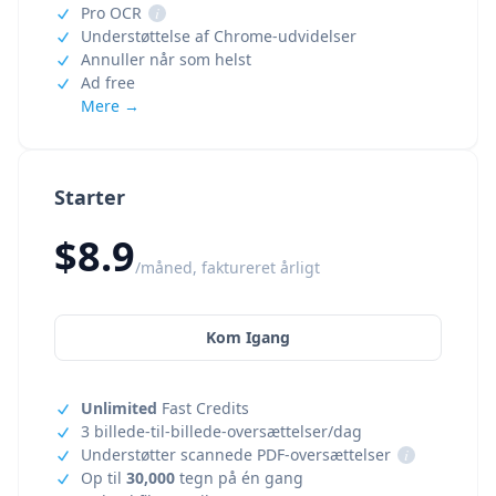
Pro OCR
i
Understøttelse af Chrome-udvidelser
Annuller når som helst
Ad free
Mere →
Starter
$8.9
/måned, faktureret årligt
Kom Igang
Unlimited
Fast Credits
3 billede-til-billede-oversættelser/dag
Understøtter scannede PDF-oversættelser
i
Op til
30,000
tegn på én gang