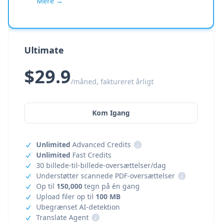
Mere →
Ultimate
$29.9
/måned, faktureret årligt
Kom Igang
Unlimited
Advanced Credits
i
Unlimited
Fast Credits
30 billede-til-billede-oversættelser/dag
Understøtter scannede PDF-oversættelser
i
Op til
150,000
tegn på én gang
Upload filer op til
100 MB
Ubegrænset AI-detektion
Translate Agent
i