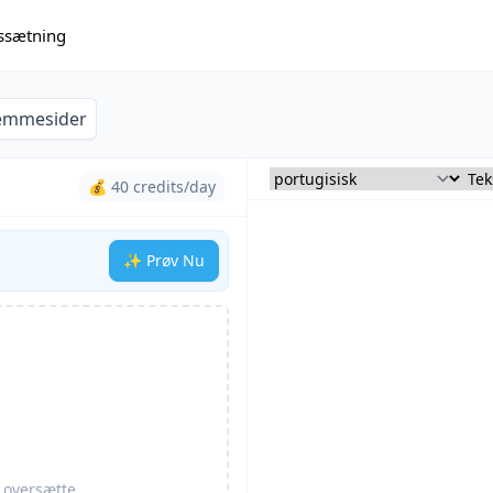
issætning
emmesider
💰 40 credits/day
✨ Prøv Nu
t oversætte