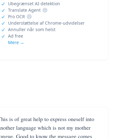
Ubegrænset AI-detektion
Translate Agent
i
Pro OCR
i
Understøttelse af Chrome-udvidelser
Annuller når som helst
Ad free
Mere →
his is of great help to express oneself into
another language which is not my mother
tongue. Good to know the message comes