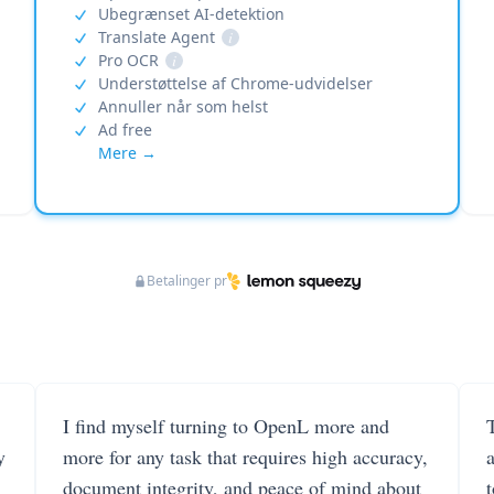
Ubegrænset AI-detektion
Translate Agent
i
Pro OCR
i
Understøttelse af Chrome-udvidelser
Annuller når som helst
Ad free
Mere →
Betalinger pr
I find myself turning to OpenL more and
T
y
more for any task that requires high accuracy,
document integrity, and peace of mind about