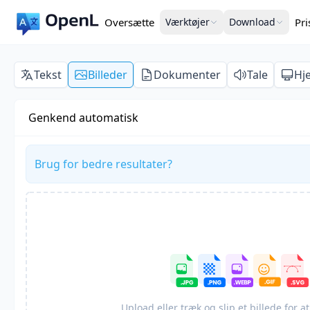
Oversætte
Værktøjer
Download
Pr
Tekst
Billeder
Dokumenter
Tale
Hj
Genkend automatisk
Brug for bedre resultater?
Upload eller træk og slip et billede for a