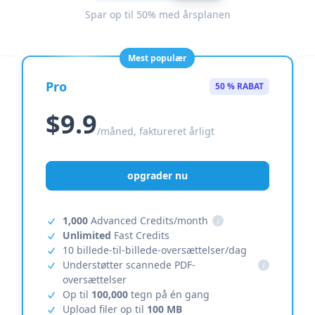
Spar op til 50% med årsplanen
Mest populær
Pro
50 % RABAT
$9.9
/måned, faktureret årligt
opgrader nu
1,000
Advanced Credits/month
i
Unlimited
Fast Credits
10 billede-til-billede-oversættelser/dag
Understøtter scannede PDF-
i
oversættelser
Op til
100,000
tegn på én gang
Upload filer op til
100 MB