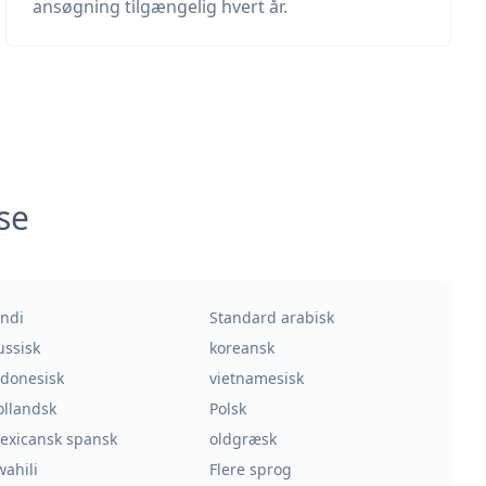
ansøgning tilgængelig hvert år.
se
indi
Standard arabisk
ussisk
koreansk
ndonesisk
vietnamesisk
ollandsk
Polsk
exicansk spansk
oldgræsk
wahili
Flere sprog