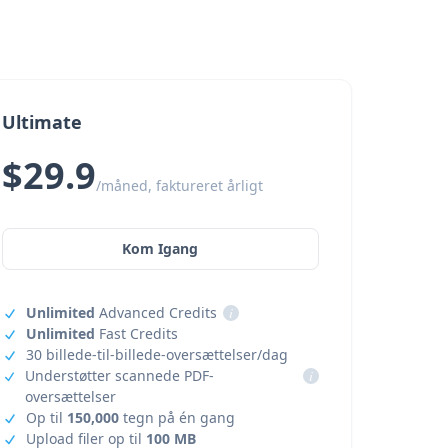
Ultimate
$29.9
/måned, faktureret årligt
Kom Igang
Unlimited
Advanced Credits
i
Unlimited
Fast Credits
30 billede-til-billede-oversættelser/dag
Understøtter scannede PDF-
i
oversættelser
Op til
150,000
tegn på én gang
Upload filer op til
100 MB