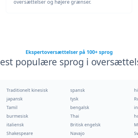
oversættelser og højere grænser.
Ekspertoversættelser på 100+ sprog
est populære sprog i oversættel
Traditionelt kinesisk
spansk
h
japansk
tysk
R
Tamil
bengalsk
i
burmesisk
Thai
h
italiensk
Britisk engelsk
M
Shakespeare
Navajo
S