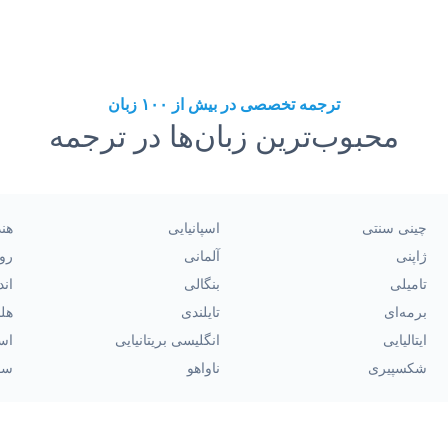
ترجمه تخصصی در بیش از ۱۰۰ زبان
محبوب‌ترین زبان‌ها در ترجمه
چینی سنتی
اسپانیایی
هن
ژاپنی
آلمانی
رو
تامیلی
بنگالی
اند
برمه‌ای
تایلندی
هل
ایتالیایی
انگلیسی بریتانیایی
اسپ
شکسپیری
ناواهو
سو