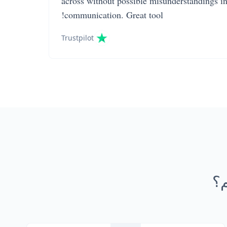
across without possible misunderstandings i
communication. Great tool!
Trustpilot