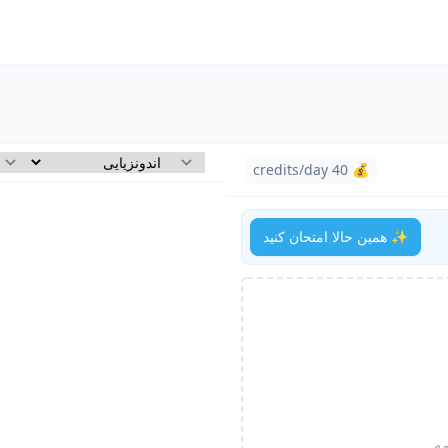
💰 40 credits/day
✨ همین حالا امتحان کنید
مه