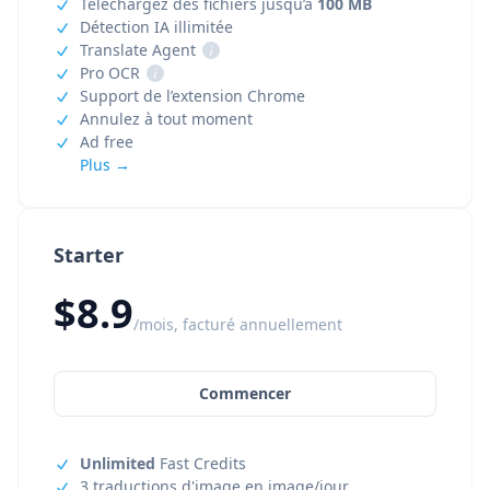
Téléchargez des fichiers jusqu’à
100 MB
Détection IA illimitée
Translate Agent
i
Pro OCR
i
Support de l’extension Chrome
Annulez à tout moment
Ad free
Plus →
Starter
$8.9
/mois, facturé annuellement
Commencer
Unlimited
Fast Credits
3 traductions d'image en image/jour