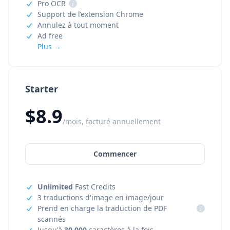
Pro OCR
i
Support de l’extension Chrome
Annulez à tout moment
Ad free
Plus →
Starter
$8.9
/mois, facturé annuellement
Commencer
Unlimited
Fast Credits
3 traductions d'image en image/jour
Prend en charge la traduction de PDF
i
scannés
Jusqu'à
30,000
caractères à la fois