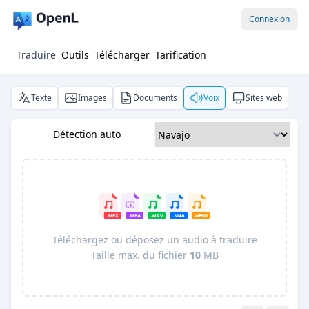
Connexion
Traduire
Outils
Télécharger
Tarification
Texte
Images
Documents
Voix
Sites web
Détection auto
Téléchargez ou déposez un audio à traduire
Taille max. du fichier
10
MB
Pro