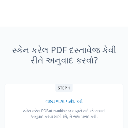
સ્કેન કરેલ PDF દસ્તાવેજ કેવી
રીતે અનુવાદ કરવો?
STEP 1
લક્ષ્ય ભાષા પસંદ કરો
સ્કેન કરેલ PDFમાં સમાવિષ્ટ લખાણને તમે જે ભાષામાં
અનુવાદ કરવા માંગો છો, તે ભાષા પસંદ કરો.