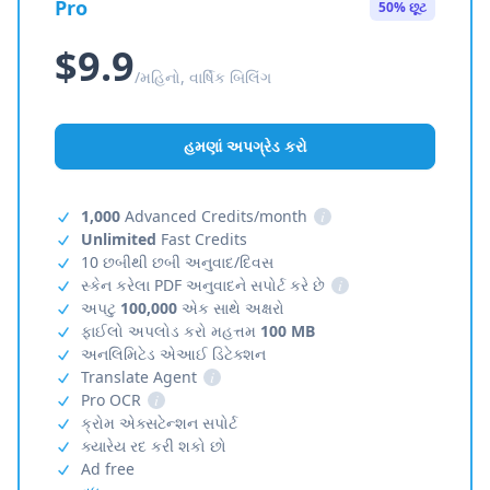
Pro
50% છૂટ
$9.9
/મહિનો, વાર્ષિક બિલિંગ
હમણાં અપગ્રેડ કરો
1,000
Advanced Credits/month
i
Unlimited
Fast Credits
10 છબીથી છબી અનુવાદ/દિવસ
સ્કેન કરેલા PDF અનુવાદને સપોર્ટ કરે છે
i
અપટુ
100,000
એક સાથે અક્ષરો
ફાઈલો અપલોડ કરો મહત્તમ
100 MB
અનલિમિટેડ એઆઈ ડિટેક્શન
Translate Agent
i
Pro OCR
i
ક્રોમ એક્સટેન્શન સપોર્ટ
ક્યારેય રદ કરી શકો છો
Ad free