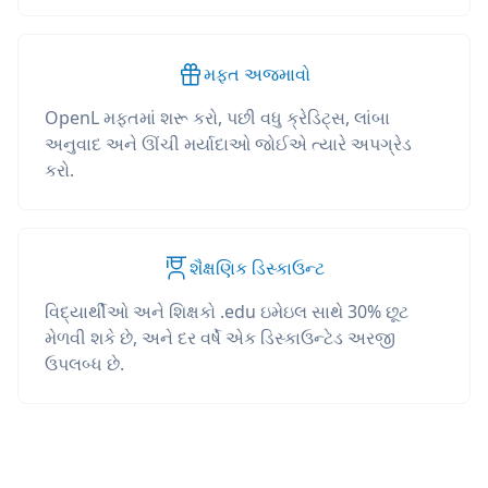
મફત અજમાવો
OpenL મફતમાં શરૂ કરો, પછી વધુ ક્રેડિટ્સ, લાંબા
અનુવાદ અને ઊંચી મર્યાદાઓ જોઈએ ત્યારે અપગ્રેડ
કરો.
શૈક્ષણિક ડિસ્કાઉન્ટ
વિદ્યાર્થીઓ અને શિક્ષકો .edu ઇમેઇલ સાથે 30% છૂટ
મેળવી શકે છે, અને દર વર્ષે એક ડિસ્કાઉન્ટેડ અરજી
ઉપલબ્ધ છે.