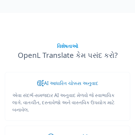
વિશેષતાઓ
OpenL Translate કેમ પસંદ કરો?
AI આધારિત ચોક્કસ અનુવાદ
એવા સંદર્ભ-સમજદાર AI અનુવાદ મેળવો જે સ્વાભાવિક
લાગે. વાતચીત, દસ્તાવેજો અને વાસ્તવિક ઉપયોગ માટે
બનાવેલ.