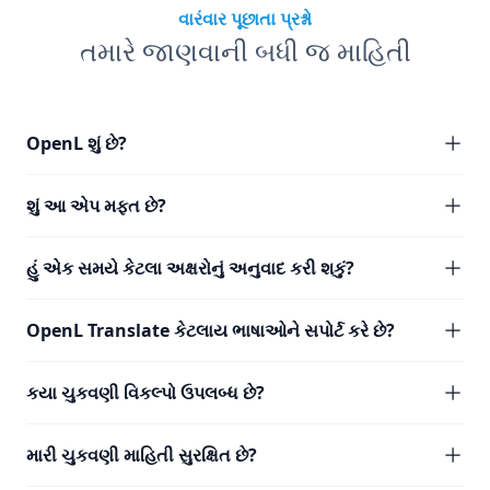
વારંવાર પૂછાતા પ્રશ્નો
તમારે જાણવાની બધી જ માહિતી
OpenL શું છે?
શું આ એપ મફત છે?
હું એક સમયે કેટલા અક્ષરોનું અનુવાદ કરી શકું?
OpenL Translate કેટલાય ભાષાઓને સપોર્ટ કરે છે?
કયા ચુકવણી વિકલ્પો ઉપલબ્ધ છે?
મારી ચુકવણી માહિતી સુરક્ષિત છે?