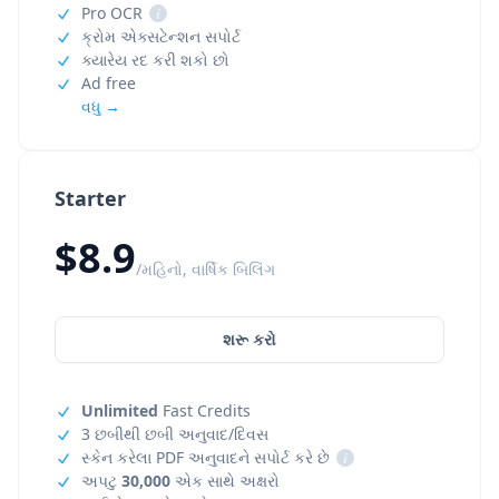
Pro OCR
i
ક્રોમ એક્સટેન્શન સપોર્ટ
ક્યારેય રદ કરી શકો છો
Ad free
વધુ →
Starter
$8.9
/મહિનો, વાર્ષિક બિલિંગ
શરૂ કરો
Unlimited
Fast Credits
3 છબીથી છબી અનુવાદ/દિવસ
સ્કેન કરેલા PDF અનુવાદને સપોર્ટ કરે છે
i
અપટુ
30,000
એક સાથે અક્ષરો