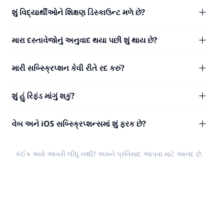
શું વિદ્યાર્થીઓને શિક્ષણ ડિસ્કાઉન્ટ મળે છે?
મારા દસ્તાવેજોનું અનુવાદ થયા પછી શું થાય છે?
મારી સબ્સ્ક્રિપ્શન કેવી રીતે રદ કરું?
શું હું રિફંડ માંગું શકું?
વેબ અને iOS સબ્સ્ક્રિપ્શન્સમાં શું ફરક છે?
કંઈક અમે આવરી લીધું નથી? અમને
પ્રતિસાદ
આપવા માટે આનંદ છે.