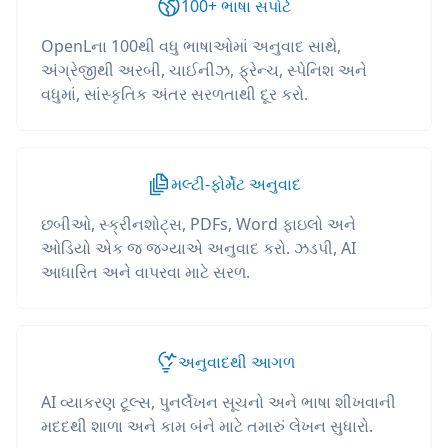
100+ ભાષા સપોર્ટ
OpenLના 100થી વધુ ભાષાઓમાં અનુવાદ સાથે,
અંગ્રેજીથી અરબી, ચાઈનીઝ, ફ્રેન્ચ, સ્પેનિશ અને
વધુમાં, સાંસ્કૃતિક અંતર સરળતાથી દૂર કરો.
મલ્ટી-ફોર્મેટ અનુવાદ
છબીઓ, સ્ક્રીનશોટ્સ, PDFs, Word ફાઇલો અને
ઓડિયો એક જ જગ્યાએ અનુવાદ કરો. ઝડપી, AI
આધારિત અને વાપરવા માટે સરળ.
અનુવાદથી આગળ
AI વ્યાકરણ ટૂલ્સ, પુનર્લેખન સૂચનો અને ભાષા શીખવાની
મદદથી શાળા અને કામ બંને માટે તમારું લેખન સુધારો.