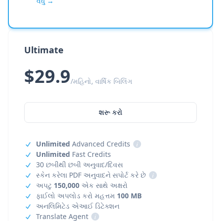
વધુ →
Ultimate
$29.9
/મહિનો, વાર્ષિક બિલિંગ
શરૂ કરો
Unlimited
Advanced Credits
i
Unlimited
Fast Credits
30 છબીથી છબી અનુવાદ/દિવસ
સ્કેન કરેલા PDF અનુવાદને સપોર્ટ કરે છે
i
અપટુ
150,000
એક સાથે અક્ષરો
ફાઈલો અપલોડ કરો મહત્તમ
100 MB
અનલિમિટેડ એઆઈ ડિટેક્શન
Translate Agent
i