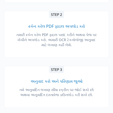
STEP 2
સ્કેન કરેલ PDF ફાઇલ અપલોડ કરો
તમારી સ્કેન કરેલ PDF ફાઇલ પસંદ કરીને અથવા પેજ પર
ખેંચીને અપલોડ કરો. અમારી OCR ટેકનોલોજી અનુવાદ
માટે લખાણ કાઢી લેશે.
STEP 3
અનુવાદ કરો અને પરિણામ જુઓ
તમે અનુવાદિત લખાણ સીધા સ્ક્રીન પર જોઈ શકો છો
અથવા અનુવાદિત દસ્તાવેજ ડાઉનલોડ કરી શકો છો.