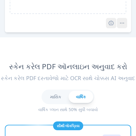
Pro
સ્કેન કરેલ PDF ઑનલાઇન અનુવાદ કરો
સ્કેન કરેલ PDF દસ્તાવેજો માટે OCR સાથે ચોક્કસ AI અનુવાદ
માસિક
વાર્ષિક
વાર્ષિક પ્લાન સાથે 50% સુધી બચાવો
સૌથી લોકપ્રિય