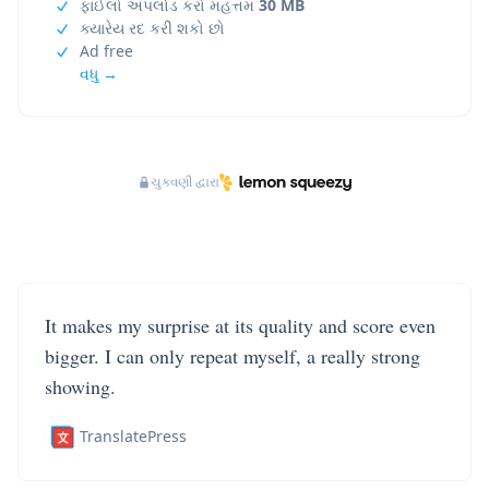
ફાઈલો અપલોડ કરો મહત્તમ
30 MB
ક્યારેય રદ કરી શકો છો
Ad free
વધુ →
ચુકવણી દ્વારા
It makes my surprise at its quality and score even
bigger. I can only repeat myself, a really strong
showing.
TranslatePress