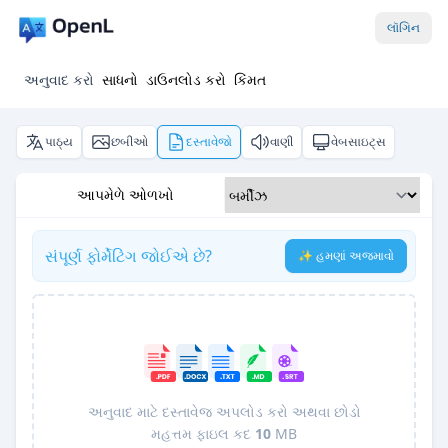
લૉગિન
અનુવાદ કરો
સાધનો
ડાઉનલોડ કરો
કિંમત
પાઠ્ય
છબીઓ
દસ્તાવેજો
વાણી
વેબસાઇટ્સ
આપમેળે ઓળખો
સંપૂર્ણ ફોર્મેટિંગ જોઈએ છે?
✨ હમણાં અજમાવો
અનુવાદ માટે દસ્તાવેજ અપલોડ કરો અથવા છોડો
મહત્તમ ફાઇલ કદ
10
MB