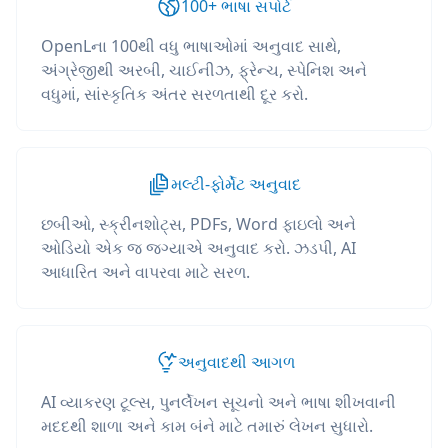
100+ ભાષા સપોર્ટ
OpenLના 100થી વધુ ભાષાઓમાં અનુવાદ સાથે,
અંગ્રેજીથી અરબી, ચાઈનીઝ, ફ્રેન્ચ, સ્પેનિશ અને
વધુમાં, સાંસ્કૃતિક અંતર સરળતાથી દૂર કરો.
મલ્ટી-ફોર્મેટ અનુવાદ
છબીઓ, સ્ક્રીનશોટ્સ, PDFs, Word ફાઇલો અને
ઓડિયો એક જ જગ્યાએ અનુવાદ કરો. ઝડપી, AI
આધારિત અને વાપરવા માટે સરળ.
અનુવાદથી આગળ
AI વ્યાકરણ ટૂલ્સ, પુનર્લેખન સૂચનો અને ભાષા શીખવાની
મદદથી શાળા અને કામ બંને માટે તમારું લેખન સુધારો.