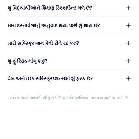
શું વિદ્યાર્થીઓને શિક્ષણ ડિસ્કાઉન્ટ મળે છે?
મારા દસ્તાવેજોનું અનુવાદ થયા પછી શું થાય છે?
મારી સબ્સ્ક્રિપ્શન કેવી રીતે રદ કરું?
શું હું રિફંડ માંગું શકું?
વેબ અને iOS સબ્સ્ક્રિપ્શન્સમાં શું ફરક છે?
કંઈક અમે આવરી લીધું નથી? અમને
પ્રતિસાદ
આપવા માટે આનંદ છે.