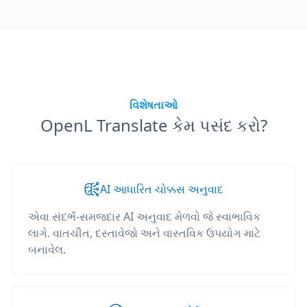
વિશેષતાઓ
OpenL Translate કેમ પસંદ કરો?
AI આધારિત ચોક્કસ અનુવાદ
એવા સંદર્ભ-સમજદાર AI અનુવાદ મેળવો જે સ્વાભાવિક
લાગે. વાતચીત, દસ્તાવેજો અને વાસ્તવિક ઉપયોગ માટે
બનાવેલ.