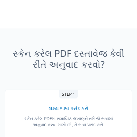
સ્કેન કરેલ PDF દસ્તાવેજ કેવી
રીતે અનુવાદ કરવો?
STEP 1
લક્ષ્ય ભાષા પસંદ કરો
સ્કેન કરેલ PDFમાં સમાવિષ્ટ લખાણને તમે જે ભાષામાં
અનુવાદ કરવા માંગો છો, તે ભાષા પસંદ કરો.