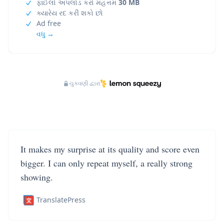
ફાઈલો અપલોડ કરો મહત્તમ
30 MB
ક્યારેય રદ કરી શકો છો
Ad free
વધુ →
ચુકવણી દ્વારા
It makes my surprise at its quality and score even
bigger. I can only repeat myself, a really strong
showing.
TranslatePress