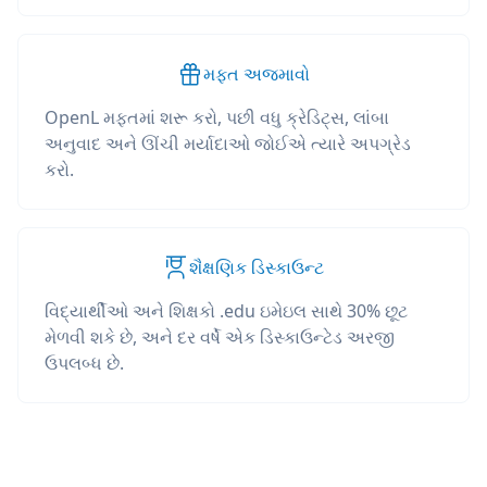
મફત અજમાવો
OpenL મફતમાં શરૂ કરો, પછી વધુ ક્રેડિટ્સ, લાંબા
અનુવાદ અને ઊંચી મર્યાદાઓ જોઈએ ત્યારે અપગ્રેડ
કરો.
શૈક્ષણિક ડિસ્કાઉન્ટ
વિદ્યાર્થીઓ અને શિક્ષકો .edu ઇમેઇલ સાથે 30% છૂટ
મેળવી શકે છે, અને દર વર્ષે એક ડિસ્કાઉન્ટેડ અરજી
ઉપલબ્ધ છે.