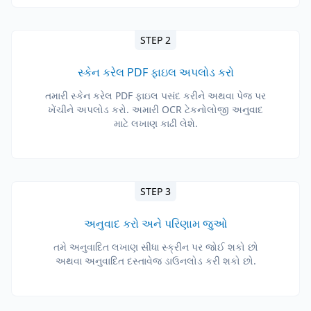
STEP 2
સ્કેન કરેલ PDF ફાઇલ અપલોડ કરો
તમારી સ્કેન કરેલ PDF ફાઇલ પસંદ કરીને અથવા પેજ પર
ખેંચીને અપલોડ કરો. અમારી OCR ટેકનોલોજી અનુવાદ
માટે લખાણ કાઢી લેશે.
STEP 3
અનુવાદ કરો અને પરિણામ જુઓ
તમે અનુવાદિત લખાણ સીધા સ્ક્રીન પર જોઈ શકો છો
અથવા અનુવાદિત દસ્તાવેજ ડાઉનલોડ કરી શકો છો.