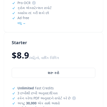
Pro OCR
i
ક્રોમ એક્સટેન્શન સપોર્ટ
ક્યારેય રદ કરી શકો છો
Ad free
વધુ →
Starter
$8.9
/મહિનો, વાર્ષિક બિલિંગ
શરૂ કરો
Unlimited
Fast Credits
3 છબીથી છબી અનુવાદ/દિવસ
સ્કેન કરેલા PDF અનુવાદને સપોર્ટ કરે છે
i
અપટુ
30,000
એક સાથે અક્ષરો