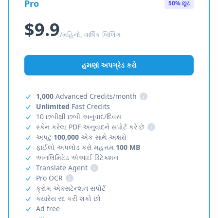
Pro
50% છૂટ
$9.9
/મહિનો, વાર્ષિક બિલિંગ
હમણાં અપગ્રેડ કરો
1,000
Advanced Credits/month
i
Unlimited
Fast Credits
10 છબીથી છબી અનુવાદ/દિવસ
સ્કેન કરેલા PDF અનુવાદને સપોર્ટ કરે છે
i
અપટુ
100,000
એક સાથે અક્ષરો
ફાઈલો અપલોડ કરો મહત્તમ
100 MB
અનલિમિટેડ એઆઈ ડિટેક્શન
Translate Agent
i
Pro OCR
i
ક્રોમ એક્સટેન્શન સપોર્ટ
ક્યારેય રદ કરી શકો છો
Ad free