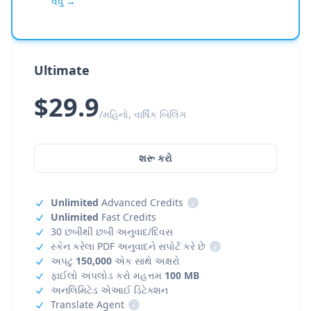
વધુ →
Ultimate
$29.9
/મહિનો, વાર્ષિક બિલિંગ
શરૂ કરો
Unlimited
Advanced Credits
i
Unlimited
Fast Credits
30 છબીથી છબી અનુવાદ/દિવસ
સ્કેન કરેલા PDF અનુવાદને સપોર્ટ કરે છે
i
અપટુ
150,000
એક સાથે અક્ષરો
ફાઈલો અપલોડ કરો મહત્તમ
100 MB
અનલિમિટેડ એઆઈ ડિટેક્શન
Translate Agent
i