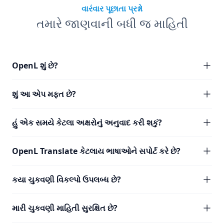
વારંવાર પૂછાતા પ્રશ્નો
તમારે જાણવાની બધી જ માહિતી
OpenL શું છે?
શું આ એપ મફત છે?
હું એક સમયે કેટલા અક્ષરોનું અનુવાદ કરી શકું?
OpenL Translate કેટલાય ભાષાઓને સપોર્ટ કરે છે?
કયા ચુકવણી વિકલ્પો ઉપલબ્ધ છે?
મારી ચુકવણી માહિતી સુરક્ષિત છે?