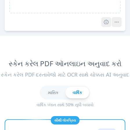
Pro
સ્કેન કરેલ PDF ઑનલાઇન અનુવાદ કરો
સ્કેન કરેલ PDF દસ્તાવેજો માટે OCR સાથે ચોક્કસ AI અનુવાદ
માસિક
વાર્ષિક
વાર્ષિક પ્લાન સાથે 50% સુધી બચાવો
સૌથી લોકપ્રિય