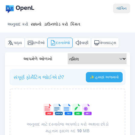
લૉગિન
અનુવાદ કરો
સાધનો
ડાઉનલોડ કરો
કિંમત
પાઠ્ય
છબીઓ
દસ્તાવેજો
વાણી
વેબસાઇટ્સ
આપમેળે ઓળખો
સંપૂર્ણ ફોર્મેટિંગ જોઈએ છે?
✨ હમણાં અજમાવો
અનુવાદ માટે દસ્તાવેજ અપલોડ કરો અથવા છોડો
મહત્તમ ફાઇલ કદ
10
MB