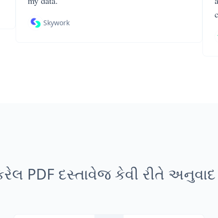
my data.
Skywork
કરેલ PDF દસ્તાવેજ કેવી રીતે અનુવા