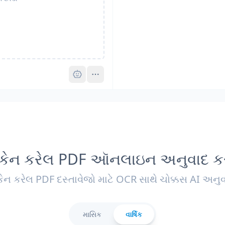
Pro
્કેન કરેલ PDF ઑનલાઇન અનુવાદ ક
કેન કરેલ PDF દસ્તાવેજો માટે OCR સાથે ચોક્કસ AI અનુ
માસિક
વાર્ષિક