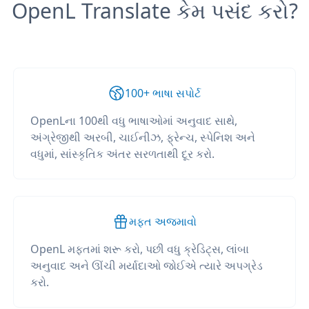
OpenL Translate કેમ પસંદ કરો?
100+ ભાષા સપોર્ટ
OpenLના 100થી વધુ ભાષાઓમાં અનુવાદ સાથે,
અંગ્રેજીથી અરબી, ચાઈનીઝ, ફ્રેન્ચ, સ્પેનિશ અને
વધુમાં, સાંસ્કૃતિક અંતર સરળતાથી દૂર કરો.
મફત અજમાવો
OpenL મફતમાં શરૂ કરો, પછી વધુ ક્રેડિટ્સ, લાંબા
અનુવાદ અને ઊંચી મર્યાદાઓ જોઈએ ત્યારે અપગ્રેડ
કરો.