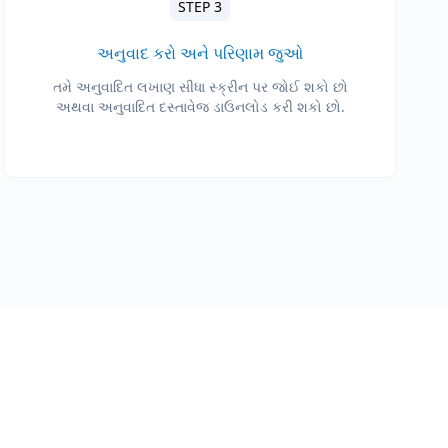
STEP 3
અનુવાદ કરો અને પરિણામ જુઓ
તમે અનુવાદિત લખાણ સીધા સ્ક્રીન પર જોઈ શકો છો
અથવા અનુવાદિત દસ્તાવેજ ડાઉનલોડ કરી શકો છો.