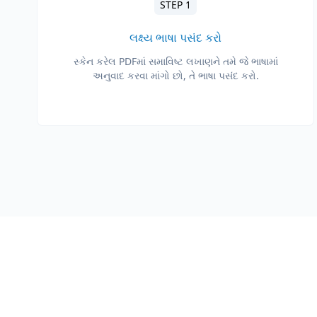
STEP 1
લક્ષ્ય ભાષા પસંદ કરો
સ્કેન કરેલ PDFમાં સમાવિષ્ટ લખાણને તમે જે ભાષામાં
અનુવાદ કરવા માંગો છો, તે ભાષા પસંદ કરો.