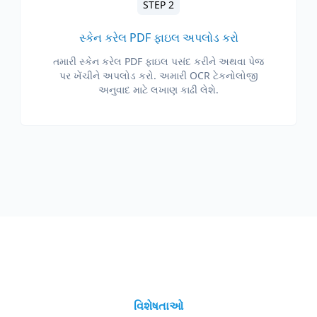
STEP 2
સ્કેન કરેલ PDF ફાઇલ અપલોડ કરો
તમારી સ્કેન કરેલ PDF ફાઇલ પસંદ કરીને અથવા પેજ
પર ખેંચીને અપલોડ કરો. અમારી OCR ટેકનોલોજી
અનુવાદ માટે લખાણ કાઢી લેશે.
વિશેષતાઓ