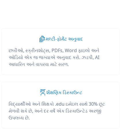
મલ્ટી-ફોર્મેટ અનુવાદ
છબીઓ, સ્ક્રીનશોટ્સ, PDFs, Word ફાઇલો અને
ઓડિયો એક જ જગ્યાએ અનુવાદ કરો. ઝડપી, AI
આધારિત અને વાપરવા માટે સરળ.
શૈક્ષણિક ડિસ્કાઉન્ટ
વિદ્યાર્થીઓ અને શિક્ષકો .edu ઇમેઇલ સાથે 30% છૂટ
મેળવી શકે છે, અને દર વર્ષે એક ડિસ્કાઉન્ટેડ અરજી
ઉપલબ્ધ છે.