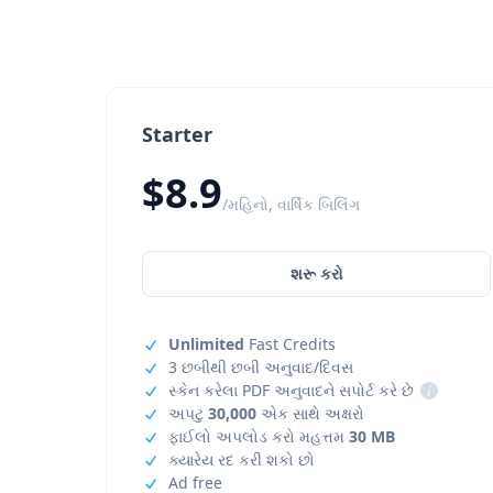
Starter
$8.9
/મહિનો, વાર્ષિક બિલિંગ
શરૂ કરો
Unlimited
Fast Credits
3 છબીથી છબી અનુવાદ/દિવસ
સ્કેન કરેલા PDF અનુવાદને સપોર્ટ કરે છે
i
અપટુ
30,000
એક સાથે અક્ષરો
ફાઈલો અપલોડ કરો મહત્તમ
30 MB
ક્યારેય રદ કરી શકો છો
Ad free