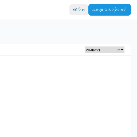
લૉગિન
હમણાં અપગ્રેડ કરો