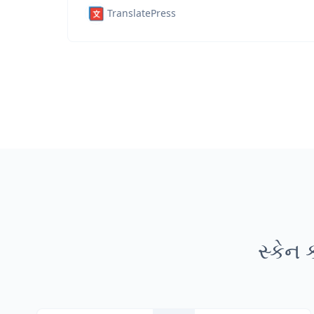
TranslatePress
સ્કેન 