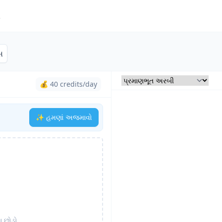
ત
સ
💰 40 credits/day
✨ હમણાં અજમાવો
ા છોડો