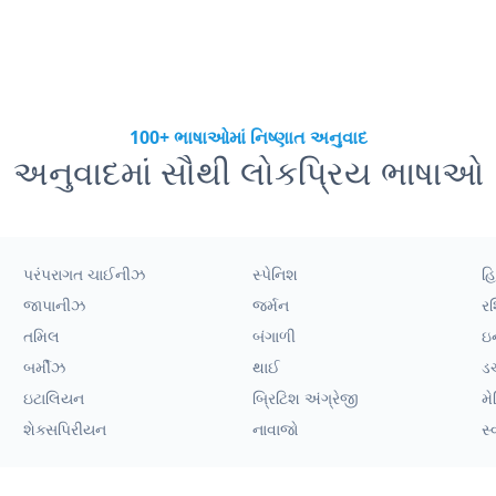
100+ ભાષાઓમાં નિષ્ણાત અનુવાદ
અનુવાદમાં સૌથી લોકપ્રિય ભાષાઓ
પરંપરાગત ચાઈનીઝ
સ્પેનિશ
હિ
જાપાનીઝ
જર્મન
ર
તમિલ
બંગાળી
ઇ
બર્મીઝ
થાઈ
ડ
ઇટાલિયન
બ્રિટિશ અંગ્રેજી
મે
શેક્સપિરીયન
નાવાજો
સ્