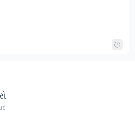
રો
વાદ