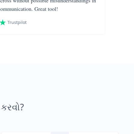
across without possible misunderstandings in
communication. Great tool!
Trustpilot
દ કરવો?