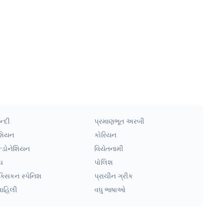
ન્દી
પ્રમાણભૂત અરબી
શિયન
કોરિયન
ન્ડોનેશિયન
વિયેતનામી
ચ
પોલિશ
ક્સિકન સ્પેનિશ
પ્રાચીન ગ્રીક
વાહિલી
વધુ ભાષાઓ