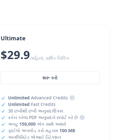
Ultimate
$29.9
/મહિનો, વાર્ષિક બિલિંગ
શરૂ કરો
Unlimited
Advanced Credits
i
Unlimited
Fast Credits
30 છબીથી છબી અનુવાદ/દિવસ
સ્કેન કરેલા PDF અનુવાદને સપોર્ટ કરે છે
i
અપટુ
150,000
એક સાથે અક્ષરો
ફાઈલો અપલોડ કરો મહત્તમ
100 MB
અનલિમિટેડ એઆઈ ડિટેક્શન