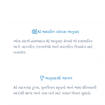
AI આધારિત ચોક્કસ અનુવાદ
એવા સંદર્ભ-સમજદાર AI અનુવાદ મેળવો જે સ્વાભાવિક
લાગે. વાતચીત, દસ્તાવેજો અને વાસ્તવિક ઉપયોગ માટે
બનાવેલ.
અનુવાદથી આગળ
AI વ્યાકરણ ટૂલ્સ, પુનર્લેખન સૂચનો અને ભાષા શીખવાની
મદદથી શાળા અને કામ બંને માટે તમારું લેખન સુધારો.