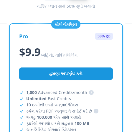
વાર્ષિક પ્લાન સાથે 50% સુધી બચાવો
સૌથી લોકપ્રિય
Pro
50% છૂટ
$9.9
/મહિનો, વાર્ષિક બિલિંગ
હમણાં અપગ્રેડ કરો
1,000
Advanced Credits/month
i
Unlimited
Fast Credits
10 છબીથી છબી અનુવાદ/દિવસ
સ્કેન કરેલા PDF અનુવાદને સપોર્ટ કરે છે
i
અપટુ
100,000
એક સાથે અક્ષરો
ફાઈલો અપલોડ કરો મહત્તમ
100 MB
અનલિમિટેડ એઆઈ ડિટેક્શન