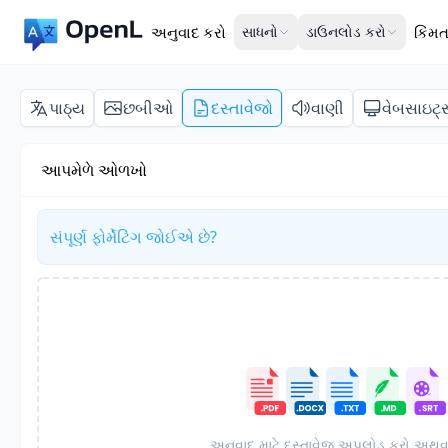
અનુવાદ કરો
સાધનો
ડાઉનલોડ કરો
કિંમ
પાઠ્ય
છબીઓ
દસ્તાવેજો
વાણી
વેબસાઇટ્
આપમેળે ઓળખો
સંપૂર્ણ ફોર્મેટિંગ જોઈએ છે?
અનુવાદ માટે દસ્તાવેજ અપલોડ કરો અથવ