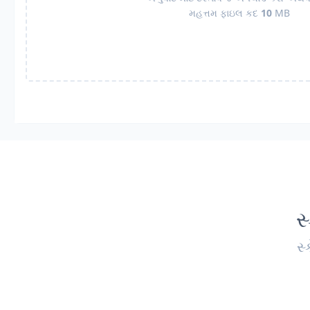
મહત્તમ ફાઇલ કદ
10
MB
સ
સ્