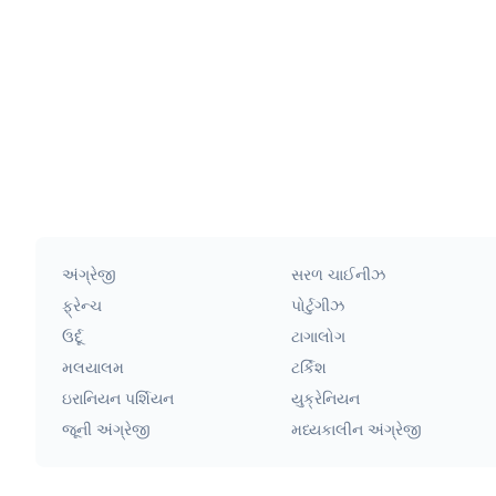
અંગ્રેજી
સરળ ચાઈનીઝ
ફ્રેન્ચ
પોર્ટુગીઝ
ઉર્દૂ
ટાગાલોગ
મલયાલમ
ટર્કિશ
ઇરાનિયન પર્શિયન
યુક્રેનિયન
જૂની અંગ્રેજી
મધ્યકાલીન અંગ્રેજી