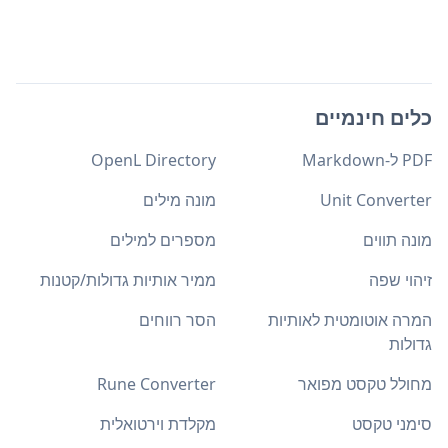
כלים חינמיים
PDF ל-Markdown
OpenL Directory
Unit Converter
מונה מילים
מונה תווים
מספרים למילים
זיהוי שפה
ממיר אותיות גדולות/קטנות
המרה אוטומטית לאותיות
הסר רווחים
גדולות
מחולל טקסט מפואר
Rune Converter
סימני טקסט
מקלדת וירטואלית