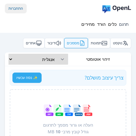
התחברות
תרגם
כלים
הורד
מחירים
טקסט
תמונות
מסמכים
דיבור
אתרים
זיהוי אוטומטי
צריך עיצוב מושלם?
✨ נסה עכשיו
העלה או גרור מסמך לתרגום
גודל קובץ מרבי
10
MB