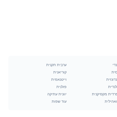
די
ערבית תקנית
סית
קוריאנית
דונזית
וייטנאמית
לנדית
פולנית
רדית מקסיקנית
יוונית עתיקה
אהילית
עוד שפות