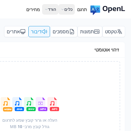
תרגם
כלים
הורד
מחירים
טקסט
תמונות
מסמכים
דיבור
אתרים
זיהוי אוטומטי
העלה או גרור קובץ שמע לתרגום
גודל קובץ מרבי
10
MB