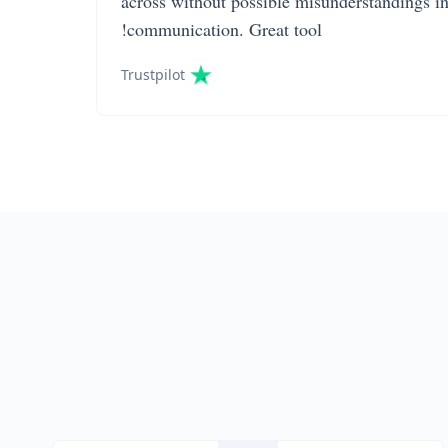
across without possible misunderstandings i
communication. Great tool!
Trustpilot