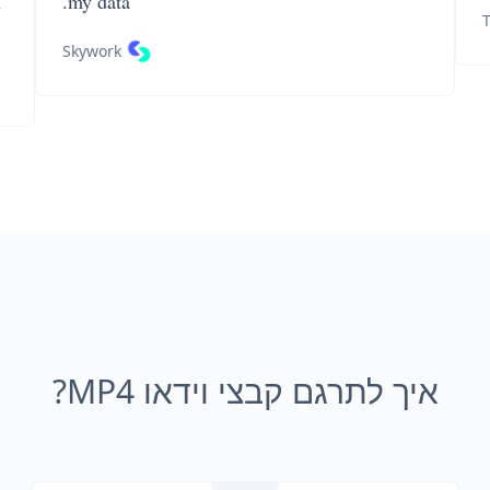
n
my data.
T
Skywork
איך לתרגם קבצי וידאו MP4?