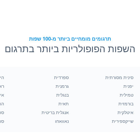
תרגומים מומחיים ביותר מ-100 שפות
השפות הפופולריות ביותר בתרגום
סינית מסורתית
ספרדית
הינ
יפנית
גרמנית
רו
טמילית
בנגלית
אינ
בורמזית
תאית
הו
איטלקית
אנגלית בריטית
ספ
שייקספירית
נאוואחו
סוו