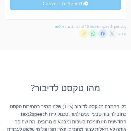
Athena
Convert To Speech
Female
Angus
Male
Hera
Female
Limit of 10 text-to-speech per day,
שדרגו לעוד
שיתוף:
Orpheus
Male
Helios
Male
Zeus
Male
מהו טקסט לדיבור?
כלי ההמרה מטקסט לדיבור (TTS) שלנו ממיר במהירות טקסט
כתוב לדיבור טבעי ונעים לאוזן. טכנולוגיית text2speech
החדשנית הזו תומכת בשפות ומבטאים מרובים, מה שהופך
אותה לאידיאלית עבור מחנכים, יוצרי תוכן וכל מי שזקוק לעבודת