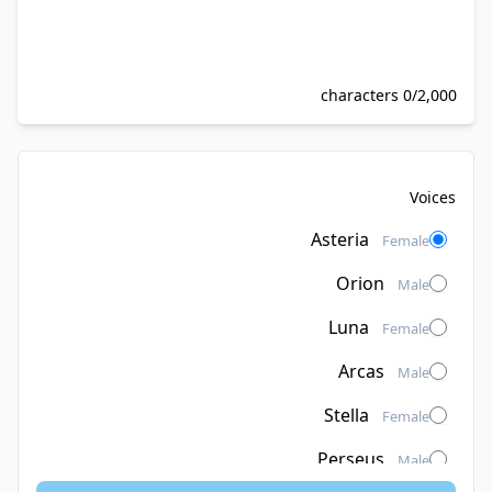
0/2,000 characters
Voices
Asteria
Female
Orion
Male
Luna
Female
Arcas
Male
Stella
Female
Perseus
Male