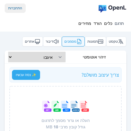
התחברות
תרגם
כלים
הורד
מחירים
טקסט
תמונות
מסמכים
דיבור
אתרים
זיהוי אוטומטי
צריך עיצוב מושלם?
✨ נסה עכשיו
העלה או גרור מסמך לתרגום
גודל קובץ מרבי
10
MB