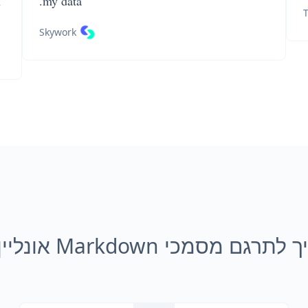
n
my data.
T
Skywork
 לתרגם מסמכי Markdown אונליין?