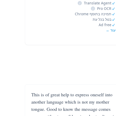
i
Translate Agent
i
Pro OCR
תמיכה בתוסף Chrome
בטל בכל עת
Ad free
עוד →
This is of great help to express oneself into
another language which is not my mother
tongue. Good to know the message comes