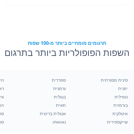
תרגומים מומחיים ביותר מ-100 שפות
השפות הפופולריות ביותר בתרגום
סינית מסורתית
ספרדית
הינ
יפנית
גרמנית
רו
טמילית
בנגלית
אינ
בורמזית
תאית
הו
איטלקית
אנגלית בריטית
ספ
שייקספירית
נאוואחו
סוו