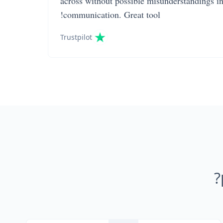
across without possible misunderstandings i
communication. Great tool!
Trustpilot