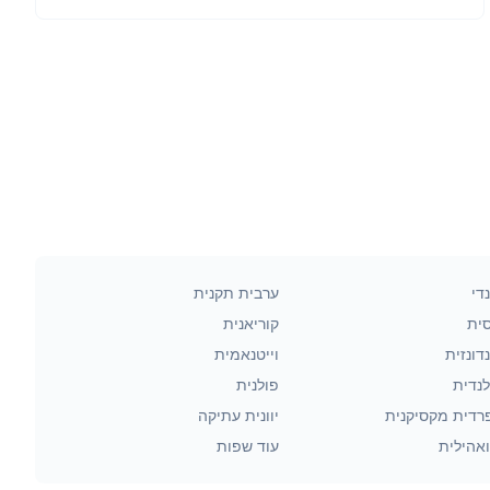
די
ערבית תקנית
סית
קוריאנית
דונזית
וייטנאמית
לנדית
פולנית
רדית מקסיקנית
יוונית עתיקה
אהילית
עוד שפות