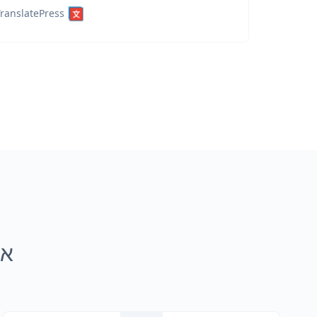
ranslatePress
איך