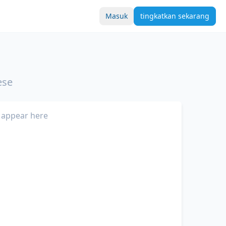
Masuk
tingkatkan sekarang
ese
 appear here