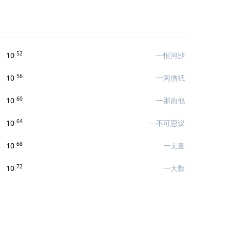
52
10
一恒河沙
56
10
一阿僧祇
60
10
一那由他
64
10
一不可思议
68
10
一无量
72
10
一大数